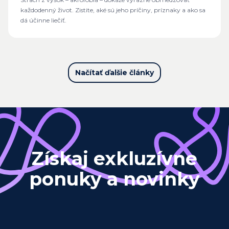
každodenný život. Zistite, aké sú jeho príčiny, príznaky a ako sa
dá účinne liečiť.
Načítať ďalšie články
Získaj exkluzívne
ponuky a novinky