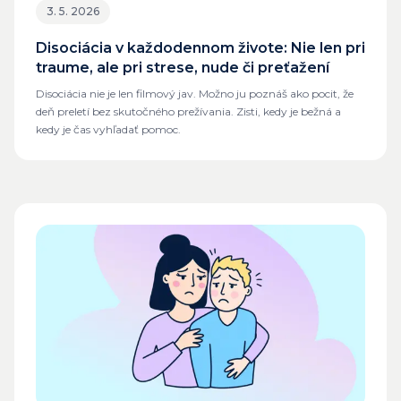
3. 5. 2026
Disociácia v každodennom živote: Nie len pri
traume, ale pri strese, nude či preťažení
Disociácia nie je len filmový jav. Možno ju poznáš ako pocit, že
deň preletí bez skutočného prežívania. Zisti, kedy je bežná a
kedy je čas vyhľadať pomoc.