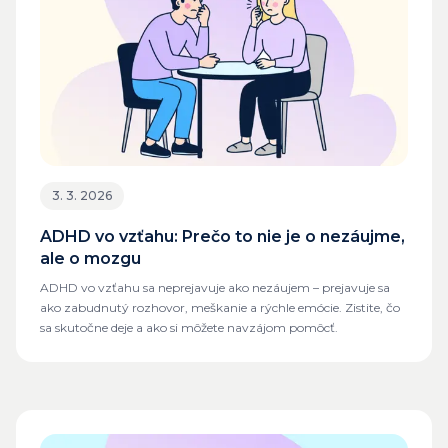
3. 3. 2026
ADHD vo vzťahu: Prečo to nie je o nezáujme,
ale o mozgu
ADHD vo vzťahu sa neprejavuje ako nezáujem – prejavuje sa
ako zabudnutý rozhovor, meškanie a rýchle emócie. Zistite, čo
sa skutočne deje a ako si môžete navzájom pomôcť.