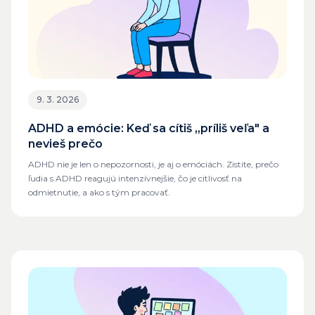
9. 3. 2026
ADHD a emócie: Keď sa cítiš „príliš veľa" a
nevieš prečo
ADHD nie je len o nepozornosti, je aj o emóciách. Zistite, prečo
ľudia s ADHD reagujú intenzívnejšie, čo je citlivosť na
odmietnutie, a ako s tým pracovať.