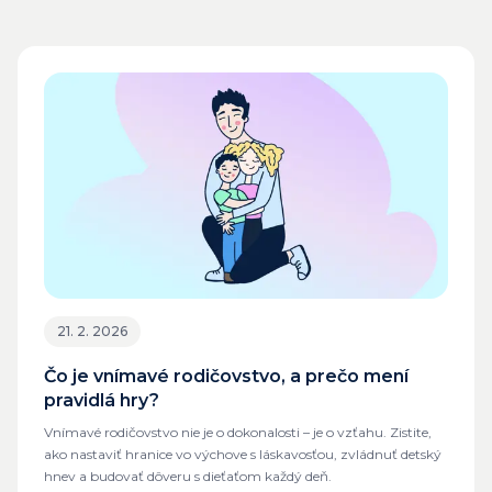
21. 2. 2026
Čo je vnímavé rodičovstvo, a prečo mení
pravidlá hry?
Vnímavé rodičovstvo nie je o dokonalosti – je o vzťahu. Zistite,
ako nastaviť hranice vo výchove s láskavosťou, zvládnuť detský
hnev a budovať dôveru s dieťaťom každý deň.