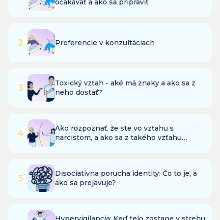
očakávať a ako sa pripraviť
2
Preferencie v konzultáciach
Toxický vzťah - aké má znaky a ako sa z
3
neho dostať?
Ako rozpoznať, že ste vo vzťahu s
4
narcistom, a ako sa z takého vzťahu
dostať?
Disociatívna porucha identity: Čo to je, a
5
ako sa prejavuje?
Hypervigilancia: Keď telo zostane v strehu