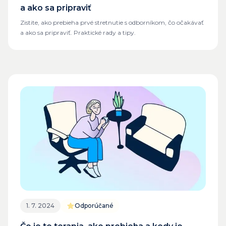
a ako sa pripraviť
Zistite, ako prebieha prvé stretnutie s odborníkom, čo očakávať
a ako sa pripraviť. Praktické rady a tipy.
1. 7. 2024
Odporúčané