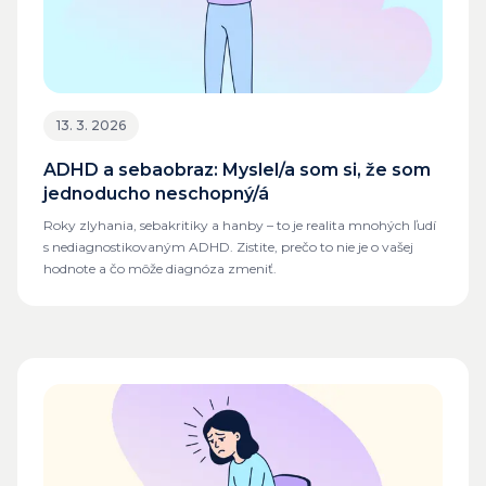
13. 3. 2026
ADHD a sebaobraz: Myslel/a som si, že som
jednoducho neschopný/á
Roky zlyhania, sebakritiky a hanby – to je realita mnohých ľudí
s nediagnostikovaným ADHD. Zistite, prečo to nie je o vašej
hodnote a čo môže diagnóza zmeniť.