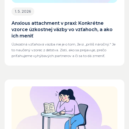
1. 5. 2026
Anxious attachment v praxi: Konkrétne
vzorce úzkostnej väzby vo vzťahoch, a ako
ich meniť
Úzkostná vzťahová väzba nie je o tom, že si „príliš náročný." Je
to naučený vzorec z detstva. Zisti, ako sa prejavuje, prečo
priťahujeme vyhýbavých partnerov a či sa to dá zmeniť.