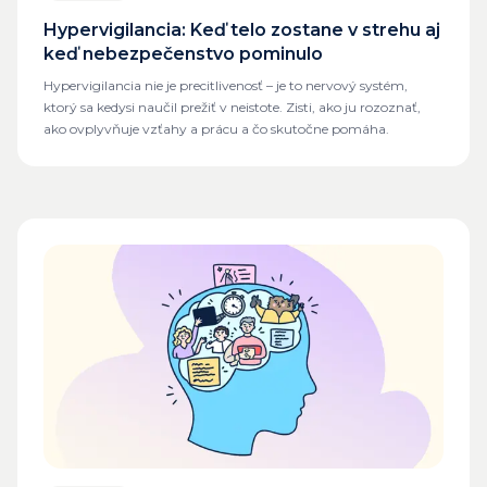
Hypervigilancia: Keď telo zostane v strehu aj
keď nebezpečenstvo pominulo
Hypervigilancia nie je precitlivenosť – je to nervový systém,
ktorý sa kedysi naučil prežiť v neistote. Zisti, ako ju rozoznať,
ako ovplyvňuje vzťahy a prácu a čo skutočne pomáha.