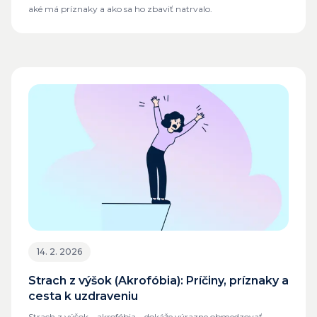
aké má príznaky a ako sa ho zbaviť natrvalo.
14. 2. 2026
Strach z výšok (Akrofóbia): Príčiny, príznaky a
cesta k uzdraveniu
Strach z výšok – akrofóbia – dokáže výrazne obmedzovať