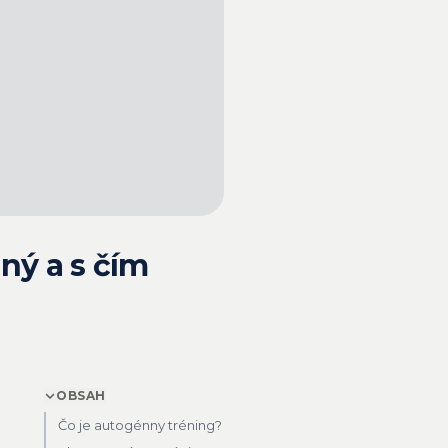
ný a s čím
OBSAH
Čo je autogénny tréning?