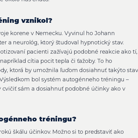
ning vznikol?
oje korene v Nemecku. Vyvinul ho Johann
ter a neurológ, ktorý študoval hypnotický stav.
notizovaní pacienti zažívajú podobné reakcie ako tí,
napríklad cítia pocit tepla či ťažoby. To ho
ódy, ktorá by umožnila ľuďom dosiahnuť takýto sta
 Výsledkom bol systém autogénneho tréningu –
 cvičiť sám a dosiahnuť podobné účinky ako v
togénneho tréningu?
okú škálu účinkov. Možno si to predstaviť ako