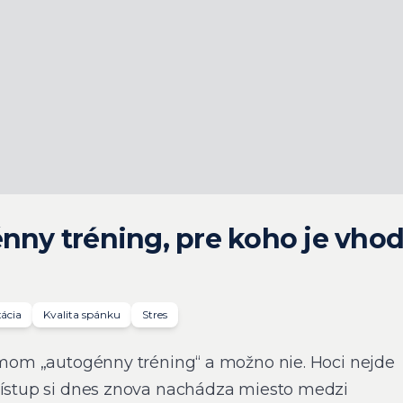
énny tréning, pre koho je vhod
ácia
Kvalita spánku
Stres
ojmom „autogénny tréning“ a možno nie. Hoci nejde
rístup si dnes znova nachádza miesto medzi