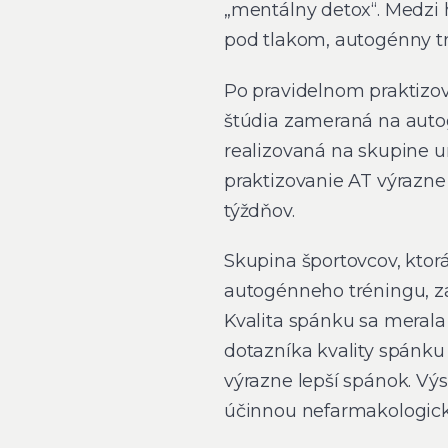
„mentálny detox“. Medzi 
pod tlakom, autogénny tr
Po pravidelnom praktizov
štúdia zameraná na autog
realizovaná na skupine un
praktizovanie AT výrazne
týždňov.
Skupina športovcov, ktor
autogénneho tréningu, za
Kvalita spánku sa merala
dotazníka kvality spánku 
výrazne lepší spánok. V
účinnou nefarmakologic