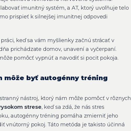
labovať imunitný systém, a AT, ktorý uvoľňuje telo
mo prispieť k silnejšej imunitnej odpovedi
 práci, keď sa vám myšlienky začnú strácať v
dňa prichádzate domov, unavení a vyčerpaní.
ôže pomôcť vypnúť a navodiť si pocit pokoja.
h môže byť autogénny tréning
estranný nástroj, ktorý nám môže pomôcť v rôznyc
vysokom strese
, keď sa zdá, že nás stres
ku, autogénny tréning pomáha zmierniť jeho
iť vnútorný pokoj. Táto metóda je takisto účinná