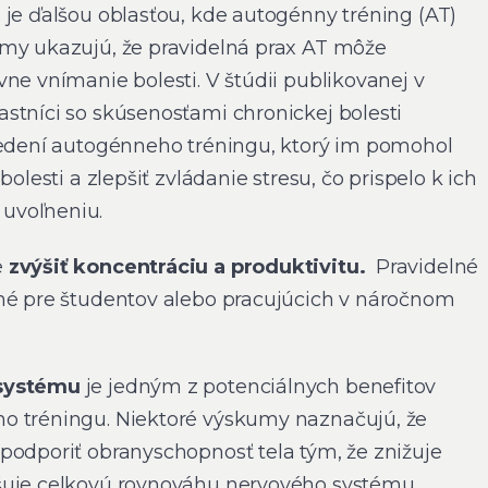
i
je ďalšou oblasťou, kde autogénny tréning (AT)
umy ukazujú, že pravidelná prax AT môže
ne vnímanie bolesti. V štúdii publikovanej v
stníci so skúsenosťami chronickej bolesti
sedení autogénneho tréningu, ktorý im pomohol
bolesti a zlepšiť zvládanie stresu, čo prispelo k ich
uvoľneniu.
e
zvýšiť koncentráciu a produktivitu.
Pravidelné
né pre študentov alebo pracujúcich v náročnom
 systému
je jedným z potenciálnych benefitov
o tréningu. Niektoré výskumy naznačujú, že
podporiť obranyschopnosť tela tým, že znižuje
šuje celkovú rovnováhu nervového systému.