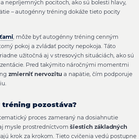
a nepríjemných pocitoch, ako sú bolesti hlavy,
ätie – autogénny tréning dokáže tieto pocity
ťami
, môže byť autogénny tréning cenným
orný pokoj a zvládať pocity nepokoja. Táto
adne užitočná aj v stresových situáciách, ako sú
rezentácie. Pred takýmito náročnými momentmi
ing
zmierniť nervozitu
a napätie, čím podporuje
iu.
 tréning pozostáva?
stematický proces zameraný na dosiahnutie
aj mysle prostredníctvom
šiestich základných
vajú krok za krokom. Tieto cvičenia vedú postupne