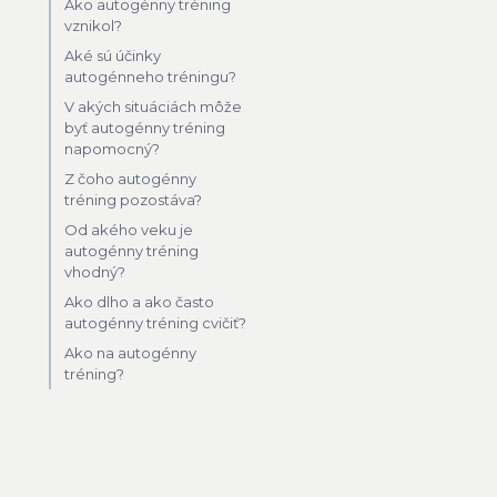
Ako autogénny tréning
vznikol?
Aké sú účinky
autogénneho tréningu?
V akých situáciách môže
byť autogénny tréning
napomocný?
Z čoho autogénny
tréning pozostáva?
Od akého veku je
autogénny tréning
vhodný?
Ako dlho a ako často
autogénny tréning cvičiť?
Ako na autogénny
tréning?