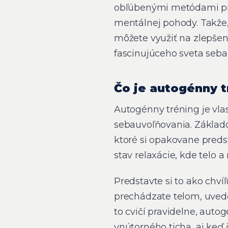
obľúbenými metódami pre 
mentálnej pohody. Takže,
môžete využiť na zlepšen
fascinujúceho sveta seb
Čo je autogénny t
Autogénny tréning je vl
sebauvoľňovania. Základo
ktoré si opakovane pred
stav relaxácie, kde telo
Predstavte si to ako chvíľ
prechádzate telom, uvedo
to cvičí pravidelne, aut
vnútorného ticha, aj keď 