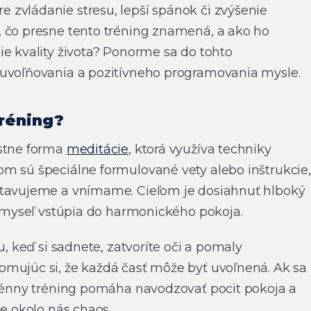
zvládanie stresu, lepší spánok či zvýšenie
 čo presne tento tréning znamená, a ako ho
ie kvality života? Ponorme sa do tohto
auvoľňovania a pozitívneho programovania mysle.
réning?
astne forma
meditácie
, ktorá využíva techniky
m sú špeciálne formulované vety alebo inštrukcie,
stavujeme a vnímame. Cieľom je dosiahnuť hlboký
 a myseľ vstúpia do harmonického pokoja.
u, keď si sadnete, zatvoríte oči a pomaly
mujúc si, že každá časť môže byť uvoľnená. Ak sa
ogénny tréning pomáha navodzovať pocit pokoja a
je okolo nás chaos.