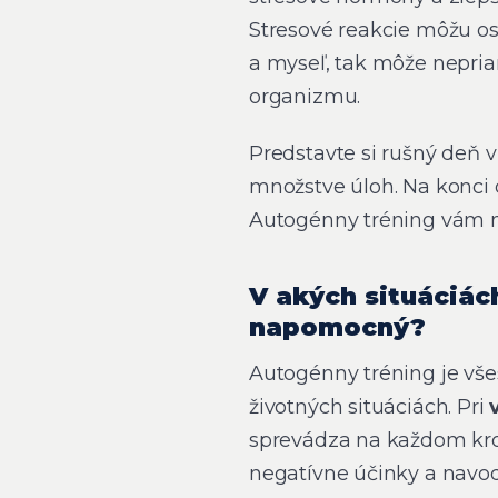
Stresové reakcie môžu os
a myseľ, tak môže nepria
organizmu​.
Predstavte si rušný deň v
množstve úloh. Na konci 
Autogénny tréning vám m
V akých situáciác
napomocný?
Autogénny tréning je vš
životných situáciách. Pri
sprevádza na každom kro
negatívne účinky a navod