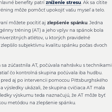
hlavné benefity patrí
zníženie stresu
. Ak sa cítite
éning môže pomôcť upokojiť vašu myseľ a telo.
aní môžete pocítiť aj
zlepšenie spánku
. Jedna
énny tréning (AT) a jeho vplyv na spánok bola
iverzitných atlétov, u ktorých pravidelné
 zlepšilo subjektívnu kvalitu spánku počas dvoch
á sa zúčastnila AT, počúvala nahrávku s technikami
tiaľ čo kontrolná skupina počúvala iba hudbu.
 pred aj po intervencii pomocou Pittsburghského
a výsledky ukázali, že skupina cvičiaca AT mala
ýsledky výskumu teda naznačujú, že AT môže byť
kou metódou na zlepšenie spánku.