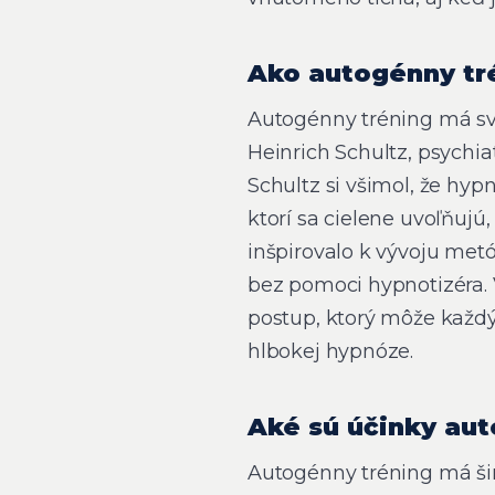
Ako autogénny tré
Autogénny tréning má sv
Heinrich Schultz, psychia
Schultz si všimol, že hyp
ktorí sa cielene uvoľňujú, 
inšpirovalo k vývoju met
bez pomoci hypnotizéra.
postup, ktorý môže každý
hlbokej hypnóze.
Aké sú účinky au
Autogénny tréning má šir