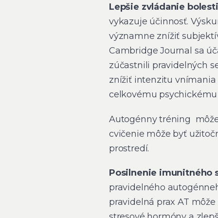
Lepšie zvládanie bolest
vykazuje účinnosť. Výsk
významne znížiť subjektív
Cambridge Journal sa úča
zúčastnili pravidelných 
znížiť intenzitu vnímania 
celkovému psychickému 
Autogénny tréning môž
cvičenie môže byť užitoč
prostredí.
Posilnenie imunitného
pravidelného autogénneh
pravidelná prax AT môže 
stresové hormóny a zlep