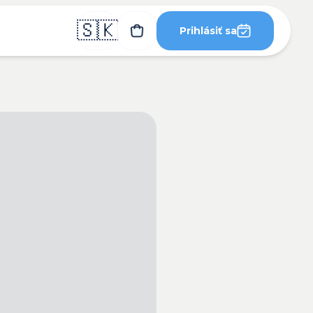
🇸🇰
Prihlásiť sa