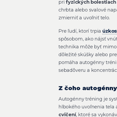
pri
fyzických bolestiach
chrbta alebo svalové nap
zmierniť a uvoľniť telo.
Pre ľudí, ktorí trpia
úzkos
spôsobom, ako nájsť vnút
technika môže byť mimori
dôležité skúšky alebo p
pomáha autogénny trén
sebadôveru a koncentrác
Z čoho autogénny
Autogénny tréning je sy
hlbokého uvoľnenia tela 
cvičení
, ktoré sa vykoná