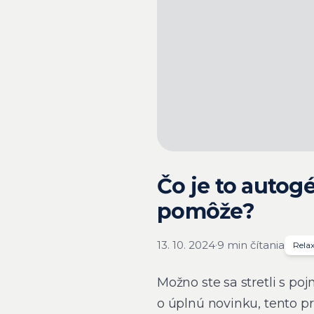
Čo je to autog
pomôže?
13. 10. 2024
·
9 min čítania
Relax
Možno ste sa stretli s p
o úplnú novinku, tento p