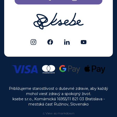
Približujeme starostlivosť o duševné zdravie, aby každý
mohol viesť zdravý a spokojný život.
ksebe s.r.o., Komárnická 16955/11 821 03 Bratislava -
mestská časť Ružinov, Slovensko
⎌ View as markdown