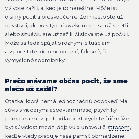
v živote zažili, aj keď je to nereálne. Môže ísť
o silný pocit a presvedčenie, že miesto ste už
navštívili, alebo s tým človekom ste sa už stretli,
alebo situáciu ste už zažili, či slová ste už počuli.
Môže sa teda spájať s rôznymi situáciami
a v podstate ide o nepresné, falošné, či
vymyslené spomienky.
Prečo mávame občas pocit, že sme
niečo už zažili?
Otázka, ktorá nemá jednoznačnú odpoveď. Má
súvis s viacerými aspektami našej psychiky,
pamäte a mozgu. Podľa niektorých teórií môže
byť súvislosť medzi déjà vu a únavou či
stresom
,
keďže vtedy pracuje naša pamäť obmedzene.