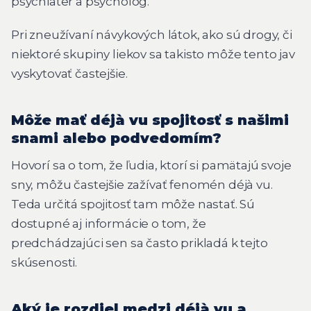
psychiater a psychológ.
Pri zneužívaní návykových látok, ako sú drogy, či
niektoré skupiny liekov sa takisto môže tento jav
vyskytovať častejšie.
Môže mať déjà vu spojitosť s našimi
snami alebo podvedomím?
Hovorí sa o tom, že ľudia, ktorí si pamätajú svoje
sny, môžu častejšie zažívať fenomén déjà vu.
Teda určitá spojitosť tam môže nastať. Sú
dostupné aj informácie o tom, že
predchádzajúci sen sa často prikladá k tejto
skúsenosti.
Aký je rozdiel medzi déjà vu a