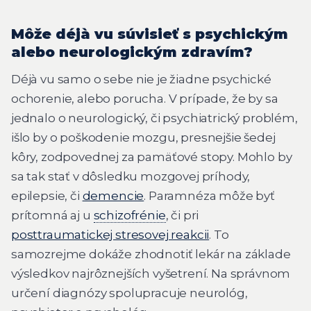
Môže déjà vu súvisieť s psychickým
alebo neurologickým zdravím?
Déjà vu samo o sebe nie je žiadne psychické
ochorenie, alebo porucha. V prípade, že by sa
jednalo o neurologický, či psychiatrický problém,
išlo by o poškodenie mozgu, presnejšie šedej
kôry, zodpovednej za pamäťové stopy. Mohlo by
sa tak stať v dôsledku mozgovej príhody,
epilepsie, či
demencie
. Paramnéza môže byť
prítomná aj u
schizofrénie
, či pri
posttraumatickej stresovej reakcii
. To
samozrejme dokáže zhodnotiť lekár na základe
výsledkov najrôznejších vyšetrení. Na správnom
určení diagnózy spolupracuje neurológ,