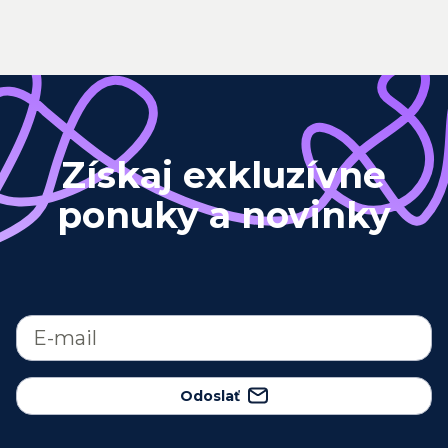
Získaj exkluzívne
ponuky a novinky
Odoslať