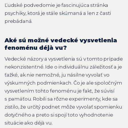
Ľudské podvedomie je fascinujúca stránka
psychiky, ktorá je stále skúmaná a len z časti
prebádaná.
Aké sú možné vedecké vysvetlenia
fenoménu déjà vu?
Vedecké názory a vysvetlenia sú v tomto prípade
nekonzistentné. Ide o individuálnu záležitosť a je
ťažké, ak nie nemožné, ju násilne vyvolať vo
výskumných podmienkach. Čo je ale spoločným
vysvetlením tohto fenoménu je fakt, že súvisí
s pamäťou. Robili sa rôzne experimenty, kde sa
zistilo, že určitý podnet môže vyvolať spomienku
dotyčného a preto si spojí toto vyhodnotenie
situácie ako déjà vu.