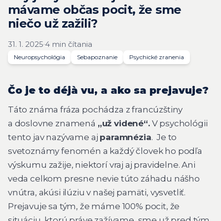
mávame občas pocit, že sme
niečo už zažili?
31. 1. 2025
·
4 min čítania
Neuropsychológia
Sebapoznanie
Psychické zranenia
Čo je to déjà vu, a ako sa prejavuje?
Táto známa fráza pochádza z francúzštiny
a doslovne znamená
„už videné“.
V psychológii
tento jav nazývame aj
paramnézia
. Je to
svetoznámy fenomén a každý človek ho podľa
výskumu zažije, niektorí vraj aj pravidelne. Ani
veda celkom presne nevie túto záhadu nášho
vnútra, akúsi ilúziu v našej pamäti, vysvetliť.
Prejavuje sa tým, že máme 100% pocit, že
situáciu, ktorú práve zažívame, sme už pred tým