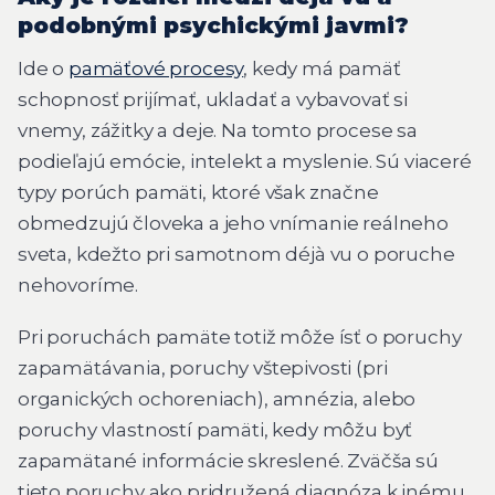
podobnými psychickými javmi?
Ide o
pamäťové procesy
, kedy má pamäť
schopnosť prijímať, ukladať a vybavovať si
vnemy, zážitky a deje. Na tomto procese sa
podieľajú emócie, intelekt a myslenie. Sú viaceré
typy porúch pamäti, ktoré však značne
obmedzujú človeka a jeho vnímanie reálneho
sveta, kdežto pri samotnom déjà vu o poruche
nehovoríme.
Pri poruchách pamäte totiž môže ísť o poruchy
zapamätávania, poruchy vštepivosti (pri
organických ochoreniach), amnézia, alebo
poruchy vlastností pamäti, kedy môžu byť
zapamätané informácie skreslené. Zväčša sú
tieto poruchy ako pridružená diagnóza k inému