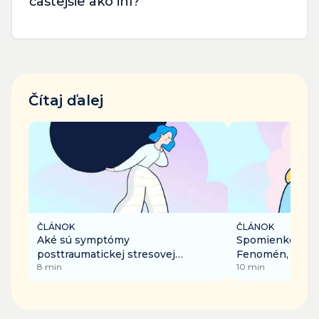
častejšie ako iní?
Čítaj ďalej
ČLÁNOK
ČLÁNOK
Aké sú symptómy
Spomienkový o
posttraumatickej stresovej
Fenomén, ktorý 
8
min
10
min
poruchy?