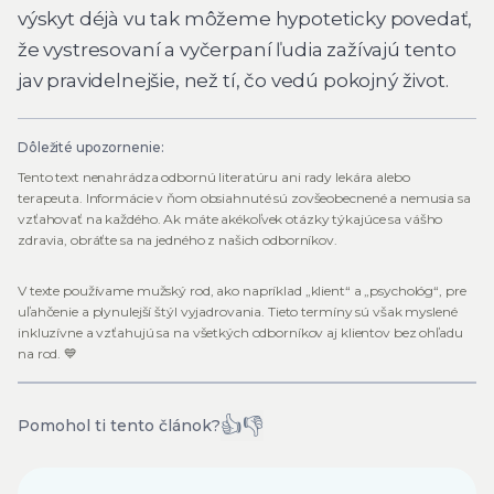
výskyt déjà vu tak môžeme hypoteticky povedať,
že vystresovaní a vyčerpaní ľudia zažívajú tento
jav pravidelnejšie, než tí, čo vedú pokojný život.
Dôležité upozornenie:
Tento text nenahrádza odbornú literatúru ani rady lekára alebo
terapeuta. Informácie v ňom obsiahnuté sú zovšeobecnené a nemusia sa
vzťahovať na každého. Ak máte akékoľvek otázky týkajúce sa vášho
zdravia, obráťte sa na jedného z našich odborníkov.
V texte používame mužský rod, ako napríklad „klient“ a „psychológ“, pre
uľahčenie a plynulejší štýl vyjadrovania. Tieto termíny sú však myslené
inkluzívne a vzťahujú sa na všetkých odborníkov aj klientov bez ohľadu
na rod. 💙
👍
👎
Pomohol ti tento článok?