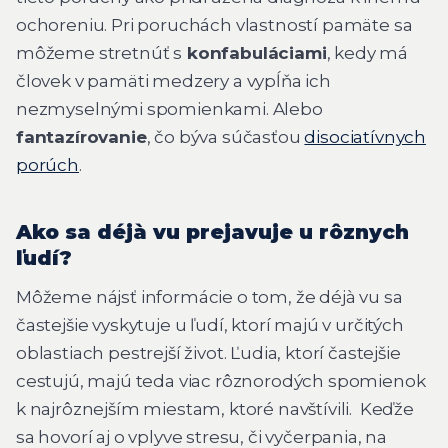
ochoreniu. Pri poruchách vlastností pamäte sa
môžeme stretnúť s
konfabuláciami
, kedy má
človek v pamäti medzery a vypĺňa ich
nezmyselnými spomienkami. Alebo
fantazírovanie
, čo býva súčasťou
disociatívnych
porúch
.
Ako sa déjà vu prejavuje u rôznych
ľudí?
Môžeme nájsť informácie o tom, že déjà vu sa
častejšie vyskytuje u ľudí, ktorí majú v určitých
oblastiach pestrejší život. Ľudia, ktorí častejšie
cestujú, majú teda viac rôznorodých spomienok
k najrôznejším miestam, ktoré navštívili. Keďže
sa hovorí aj o vplyve stresu, či vyčerpania, na