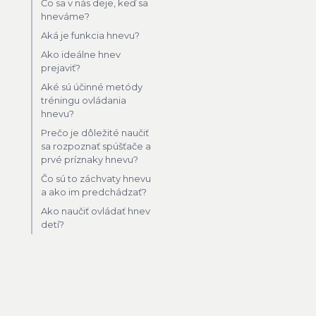
Čo sa v nás deje, keď sa
hneváme?
Aká je funkcia hnevu?
Ako ideálne hnev
prejaviť?
Aké sú účinné metódy
tréningu ovládania
hnevu?
Prečo je dôležité naučiť
sa rozpoznať spúšťače a
prvé príznaky hnevu?
Čo sú to záchvaty hnevu
a ako im predchádzať?
Ako naučiť ovládať hnev
detí?