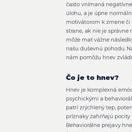
často vnímaná negatívne,
úlohu, a je úpne normálne
motivátorom k zmene či 
strane, ak nie je správne
môže mať vážne následky
našu duševnú pohodu. Na
nám pomôžu hnev zvládn
Čo je to hnev?
Hnev je komplexná emócia
psychickými a behaviorá
patrí zrýchlený tep, poten
príznaky zahŕňajú pocity f
Behaviorálne prejavy hne