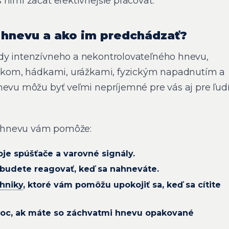
nimi začať efektívnejšie pracovať.
 hnevu a ako im predchádzať?
dy intenzívneho a nekontrolovateľného hnevu,
krikom, hádkami, urážkami, fyzickým napadnutím a
nevu môžu byť veľmi nepríjemné pre vás aj pre ľud
 hnevu vám pomôže:
oje spúšťače a varovné signály.
 budete reagovať, keď sa nahneváte.
hniky
, ktoré vám pomôžu upokojiť sa, keď sa cítite
oc, ak máte so záchvatmi hnevu opakované