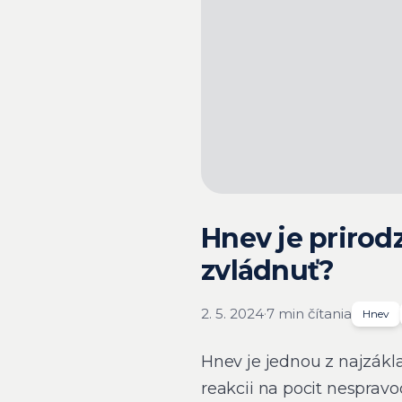
Hnev je prirod
zvládnuť?
2. 5. 2024
·
7 min čítania
Hnev
Hnev je jednou z najzákla
reakcii na pocit nespravod