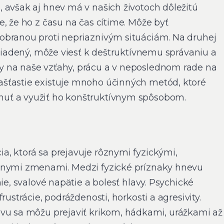
 avšak aj hnev má v našich životoch dôležitú
, že ho z času na čas cítime. Môže byť
obranou proti nepriaznivým situáciám. Na druhej
 riadený, môže viesť k deštruktívnemu správaniu a
 na naše vzťahy, prácu a v neposlednom rade na
šťastie existuje mnoho účinných metód, ktoré
uť a využiť ho konštruktívnym spôsobom.
, ktorá sa prejavuje rôznymi fyzickými,
lnymi zmenami. Medzi fyzické príznaky hnevu
ie, svalové napätie a bolesť hlavy. Psychické
rustrácie, podráždenosti, horkosti a agresivity.
vu sa môžu prejaviť krikom, hádkami, urážkami až