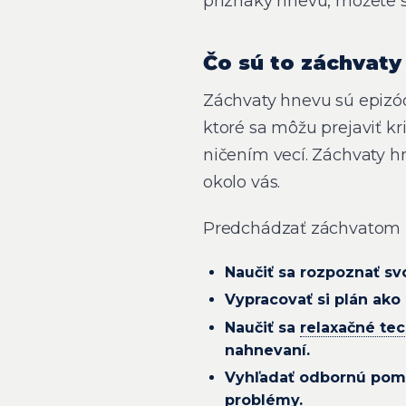
príznaky hnevu, môžete s 
Čo sú to záchvaty
Záchvaty hnevu sú epizó
ktoré sa môžu prejaviť 
ničením vecí. Záchvaty h
okolo vás.
Predchádzať záchvatom
Naučiť sa rozpoznať sv
Vypracovať si plán ako
Naučiť sa
relaxačné tec
nahnevaní.
Vyhľadať odbornú pom
problémy.