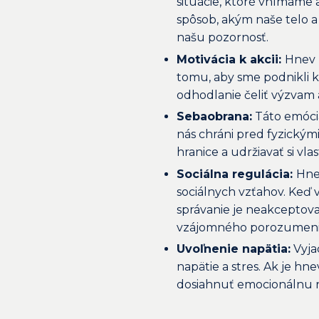
situácie, ktoré vnímame 
spôsob, akým naše telo a 
našu pozornosť.
Motivácia k akcii:
Hnev 
tomu, aby sme podnikli 
odhodlanie čeliť výzvam a
Sebaobrana:
Táto emóci
nás chráni pred fyzický
hranice a udržiavať si vla
Sociálna regulácia:
Hne
sociálnych vzťahov. Keď 
správanie je neakceptova
vzájomného porozumeni
Uvoľnenie napätia:
Vyja
napätie a stres. Ak je 
dosiahnuť emocionálnu 