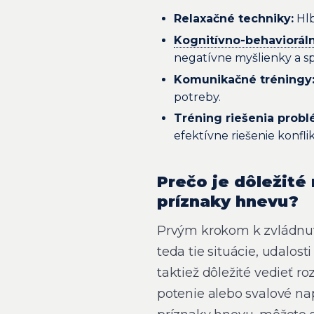
Relaxačné techniky:
Hlb
Kognitívno-behavioráln
negatívne myšlienky a sp
Komunikačné tréningy
potreby.
Tréning riešenia prob
efektívne riešenie konflik
Prečo je dôležité
príznaky hnevu?
Prvým krokom k zvládnuti
teda tie situácie, udalost
taktiež dôležité vedieť r
potenie alebo svalové na