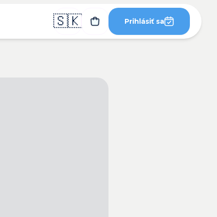
🇸🇰
Prihlásiť sa