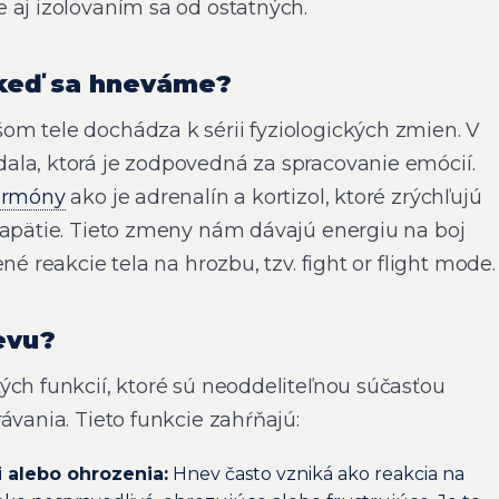
 aj izolovaním sa od ostatných.
 keď sa hneváme?
m tele dochádza k sérii fyziologických zmien. V
la, ktorá je zodpovedná za spracovanie emócií.
ormóny
ako je adrenalín a kortizol, ktoré zrýchľujú
napätie. Tieto zmeny nám dávajú energiu na boj
né reakcie tela na hrozbu, tzv. fight or flight mode.
evu?
ých funkcií, ktoré sú neoddeliteľnou súčasťou
ávania. Tieto funkcie zahŕňajú:
i alebo ohrozenia:
Hnev často vzniká ako reakcia na