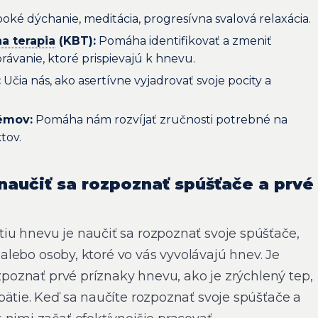
oké dýchanie, meditácia, progresívna svalová relaxácia.
a terapia
(KBT):
Pomáha identifikovať a zmeniť
rávanie, ktoré prispievajú k hnevu.
:
Učia nás, ako asertívne vyjadrovať svoje pocity a
lémov:
Pomáha nám rozvíjať zručnosti potrebné na
tov.
 naučiť sa rozpoznať spúšťače a prvé
u hnevu je naučiť sa rozpoznať svoje spúšťače,
i alebo osoby, ktoré vo vás vyvolávajú hnev. Je
ozpoznať prvé príznaky hnevu, ako je zrýchlený tep,
pätie. Keď sa naučíte rozpoznať svoje spúšťače a