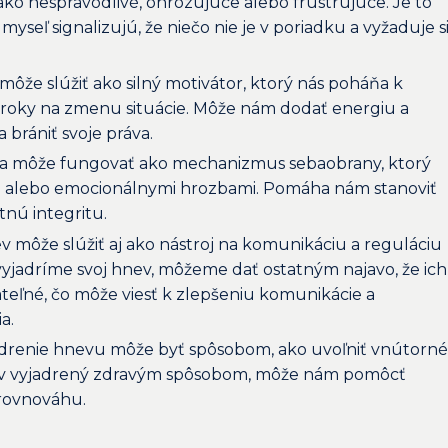
ako nespravodlivé, ohrozujúce alebo frustrujúce. Je to
myseľ signalizujú, že niečo nie je v poriadku a vyžaduje s
môže slúžiť ako silný motivátor, ktorý nás poháňa k
kroky na zmenu situácie. Môže nám dodať energiu a
 brániť svoje práva.
a môže fungovať ako mechanizmus sebaobrany, ktorý
mi alebo emocionálnymi hrozbami. Pomáha nám stanoviť
stnú integritu.
v môže slúžiť aj ako nástroj na komunikáciu a reguláciu
vyjadríme svoj hnev, môžeme dať ostatným najavo, že ich
teľné, čo môže viesť k zlepšeniu komunikácie a
a.
drenie hnevu môže byť spôsobom, ako uvoľniť vnútorné
hnev vyjadrený zdravým spôsobom, môže nám pomôcť
rovnováhu.