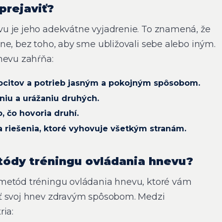
prejaviť?
u je jeho adekvátne vyjadrenie. To znamená, že
ne, bez toho, aby sme ubližovali sebe alebo iným.
nevu zahŕňa:
ocitov a potrieb jasným a pokojným spôsobom.
iu a urážaniu druhých.
, čo hovoria druhí.
 riešenia, ktoré vyhovuje všetkým stranám.
tódy tréningu ovládania hnevu?
metód tréningu ovládania hnevu, ktoré vám
ť svoj hnev zdravým spôsobom. Medzi
ria: