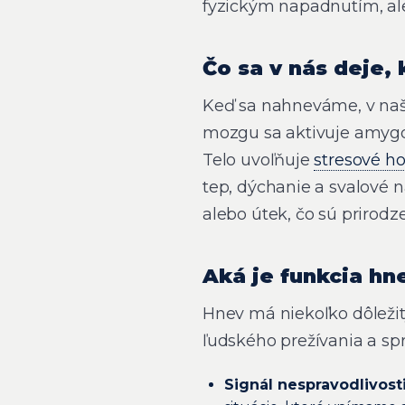
fyzickým napadnutím, ale
Čo sa v nás deje,
Keď sa nahneváme, v našo
mozgu sa aktivuje amygda
Telo uvoľňuje
stresové h
tep, dýchanie a svalové 
alebo útek, čo sú prirodze
Aká je funkcia hn
Hnev má niekoľko dôležit
ľudského prežívania a spr
Signál nespravodlivost