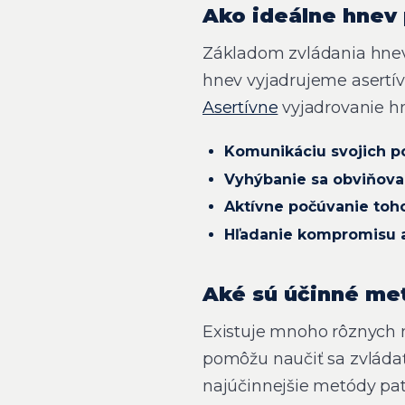
Ako ideálne hnev 
Základom zvládania hnev
hnev vyjadrujeme asertív
Asertívne
vyjadrovanie h
Komunikáciu svojich p
Vyhýbanie sa obviňovan
Aktívne počúvanie toho
Hľadanie kompromisu a
Aké sú účinné me
Existuje mnoho rôznych 
pomôžu naučiť sa zvláda
najúčinnejšie metódy pat