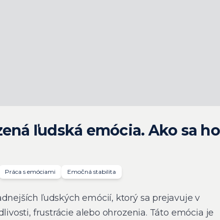
zená ľudská emócia. Ako sa ho
Práca s emóciami
Emočná stabilita
dnejších ľudských emócií, ktorý sa prejavuje v
livosti, frustrácie alebo ohrozenia. Táto emócia je