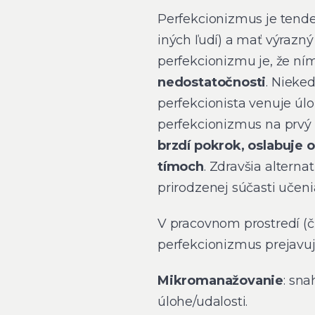
Perfekcionizmus je tende
iných ľudí) a mať výrazný
perfekcionizmu je, že n
nedostatočnosti
. Nieke
perfekcionista venuje úlo
perfekcionizmus na prvý 
brzdí pokrok, oslabuje 
tímoch
. Zdravšia alternat
prirodzenej súčasti učeni
V pracovnom prostredí (č
perfekcionizmus prejavu
Mikromanažovanie
: sn
úlohe/udalosti.