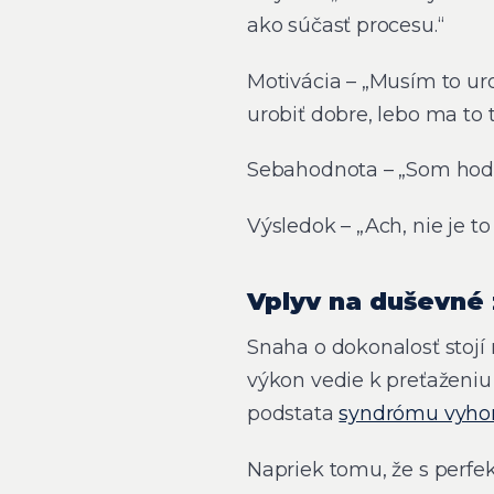
ako súčasť procesu.“
Motivácia – „Musím to uro
urobiť dobre, lebo ma to t
Sebahodnota – „Som hodno
Výsledok – „Ach, nie je t
Vplyv na duševné 
Snaha o dokonalosť stojí
výkon vedie k preťaženiu 
podstata
syndrómu vyho
Napriek tomu, že s perfe