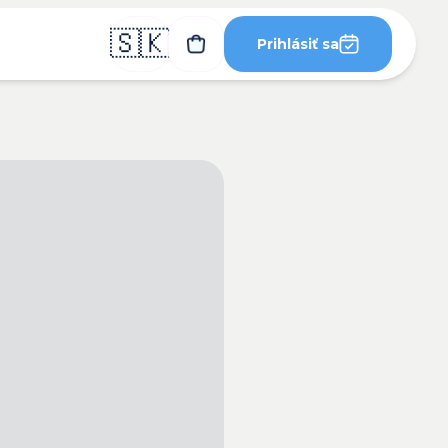
🇸🇰
Prihlásiť sa