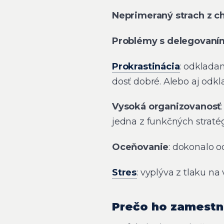
Neprimeraný strach z c
Problémy s delegovaní
Prokrastinácia
: odkladan
dosť dobré. Alebo aj odk
Vysoká organizovanosť
jedna z funkčných straté
Oceňovanie
: dokonalo 
Stres
: vyplýva z tlaku n
Prečo ho zamestna