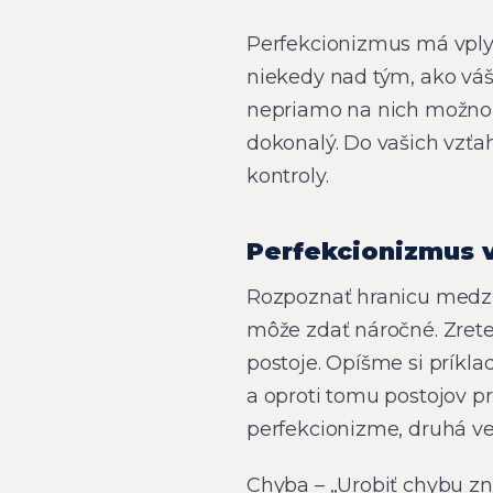
Perfekcionizmus má vplyv
niekedy nad tým, ako váš
nepriamo na nich možno v
dokonalý. Do vašich vzťa
kontroly.
Perfekcionizmus v
Rozpoznať hranicu medzi
môže zdať náročné. Zrete
postoje. Opíšme si príkl
a oproti tomu postojov pri
perfekcionizme, druhá ve
Chyba – „Urobiť chybu z