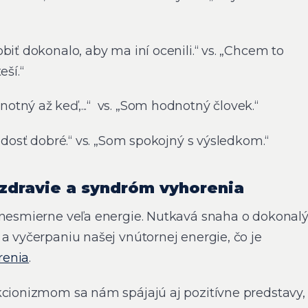
biť dokonalo, aby ma iní ocenili.“ vs. „Chcem to
eší.“
tný až keď,...“ vs. „Som hodnotný človek.“
o dosť dobré.“ vs. „Som spokojný s výsledkom.“
zdravie a syndróm vyhorenia
 nesmierne veľa energie. Nutkavá snaha o dokonal
a vyčerpaniu našej vnútornej energie, čo je
renia
.
kcionizmom sa nám spájajú aj pozitívne predstavy,