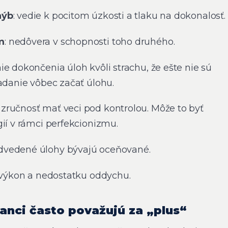
hýb
: vedie k pocitom úzkosti a tlaku na dokonalosť.
m
: nedôvera v schopnosti toho druhého.
ie dokončenia úloh kvôli strachu, že ešte nie sú
ladanie vôbec začať úlohu.
: zručnosť mať veci pod kontrolou. Môže to byť
gií v rámci perfekcionizmu.
odvedené úlohy bývajú oceňované.
a výkon a nedostatku oddychu.
nci často považujú za „plus“