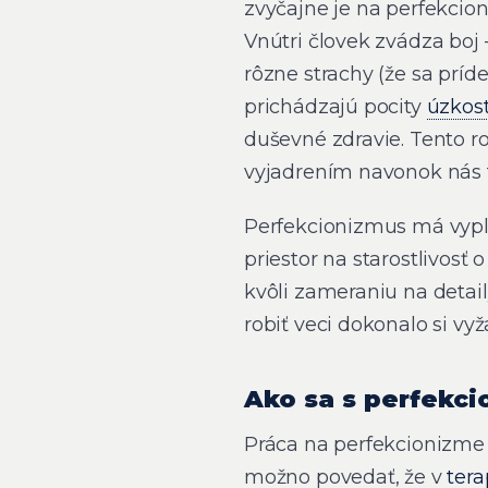
zvyčajne je na perfekcion
Vnútri človek zvádza boj 
rôzne strachy (že sa príd
prichádzajú pocity
úzkost
duševné zdravie. Tento 
vyjadrením navonok nás ti
Perfekcionizmus má vypl
priestor na starostlivosť
kvôli zameraniu na detaily
robiť veci dokonalo si vy
Ako sa s perfekci
Práca na perfekcionizme 
možno povedať, že v
tera