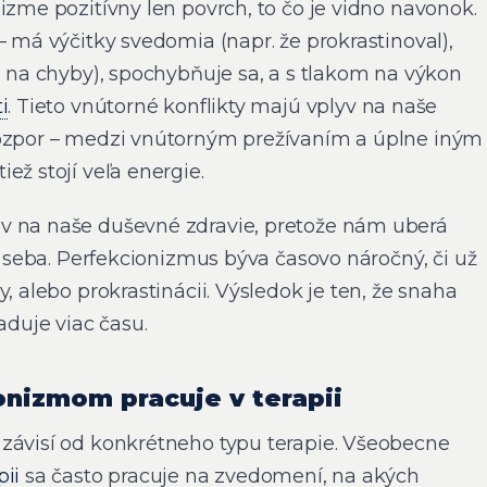
izme pozitívny len povrch, to čo je vidno navonok.
– má výčitky svedomia (napr. že prokrastinoval),
e na chyby), spochybňuje sa, a s tlakom na výkon
i
. Tieto vnútorné konflikty majú vplyv na naše
rozpor – medzi vnútorným prežívaním a úplne iným
ež stojí veľa energie.
v na naše duševné zdravie, pretože nám uberá
 o seba. Perfekcionizmus býva časovo náročný, či už
, alebo prokrastinácii. Výsledok je ten, že snaha
žaduje viac času.
onizmom pracuje v terapii
závisí od konkrétneho typu terapie. Všeobecne
pii
sa často pracuje na zvedomení, na akých