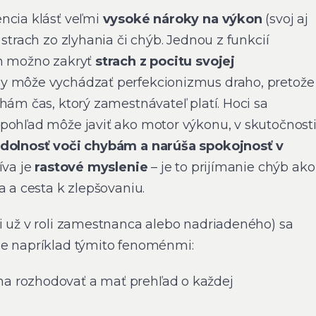
ncia klásť veľmi
vysoké nároky na výkon
(svoj aj
 strach zo zlyhania či chýb. Jednou z funkcií
ím možno zakryť
strach z
pocitu svojej
dy môže vychádzať perfekcionizmus draho, pretože
hám čas, ktorý zamestnávateľ platí. Hoci sa
pohľad môže javiť ako motor výkonu, v skutočnost
odolnosť voči chybám a narúša spokojnosť v
íva je
rastové myslenie
– je to prijímanie chýb ako
a a cesta k zlepšovaniu.
i už v roli zamestnanca alebo nadriadeného) sa
je napríklad týmito fenoménmi:
aha rozhodovať a mať prehľad o každej