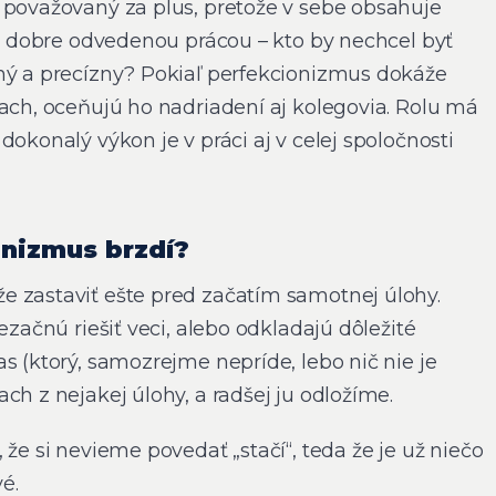
 považovaný za plus, pretože v sebe obsahuje
 s dobre odvedenou prácou – kto by nechcel byť
ný a precízny? Pokiaľ perfekcionizmus dokáže
iach, oceňujú ho nadriadení aj kolegovia. Rolu má
dokonalý výkon je v práci aj v celej spoločnosti
onizmus brzdí?
 zastaviť ešte pred začatím samotnej úlohy.
ezačnú riešiť veci, alebo odkladajú dôležité
s (ktorý, samozrejme nepríde, lebo nič nie je
ch z nejakej úlohy, a radšej ju odložíme.
 že si nevieme povedať „stačí“, teda že je už niečo
vé.