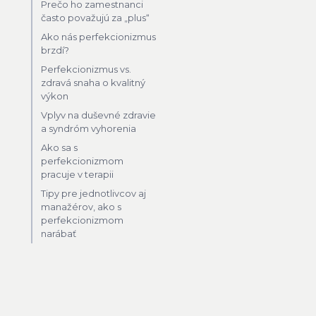
Prečo ho zamestnanci
často považujú za „plus“
Ako nás perfekcionizmus
brzdí?
Perfekcionizmus vs.
zdravá snaha o kvalitný
výkon
Vplyv na duševné zdravie
i
a syndróm vyhorenia
Ako sa s
perfekcionizmom
pracuje v terapii
Tipy pre jednotlivcov aj
manažérov, ako s
perfekcionizmom
narábať