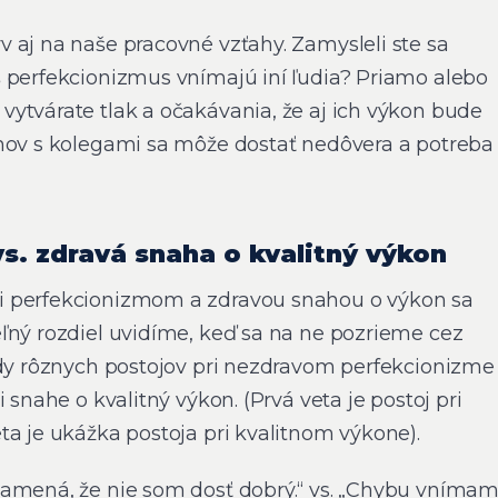
 aj na naše pracovné vzťahy. Zamysleli ste sa
 perfekcionizmus vnímajú iní ľudia? Priamo alebo
ytvárate tlak a očakávania, že aj ich výkon bude
hov s kolegami sa môže dostať nedôvera a potreba
s. zdravá snaha o kvalitný výkon
 perfekcionizmom a zdravou snahou o výkon sa
ľný rozdiel uvidíme, keď sa na ne pozrieme cez
ady rôznych postojov pri nezdravom perfekcionizme
 snahe o kvalitný výkon. (Prvá veta je postoj pri
ta je ukážka postoja pri kvalitnom výkone).
namená, že nie som dosť dobrý.“ vs. „Chybu vníma