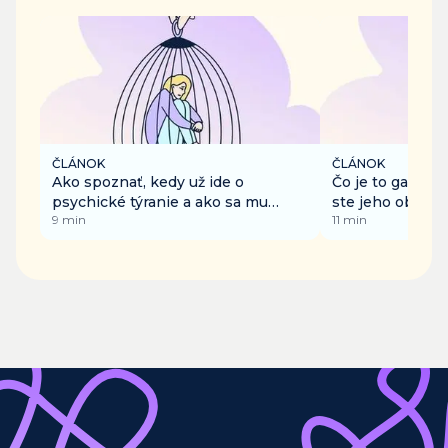
ČLÁNOK
ČLÁNOK
Ako spoznať, kedy už ide o
Čo je to gaslight
psychické týranie a ako sa mu
ste jeho obeťou
9
min
11
min
postaviť?