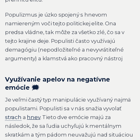
Populizmus je úzko spojený s hnevom
namiereným voči tejto politickej elite. Ona
predsa vládne, tak môže za všetko zlé, čo sa v
tejto krajine deje. Populisti často využívajú
demagógiu (nepodložiteľné a nevyvrátiteľné
argumenty) a klamstvá ako pracovný nástroj
Využívanie apelov na negatívne
emócie 🗯️
Je veľmi častý typ manipulácie využívaný najmä
populistami. Populisti sa v nás snažia vyvolať
strach
a
hnev
. Tieto dve emócie majú za
následok, že sa ľudia uchyľujú k mentálnym
skratkám a tým pádom neuvažujú nad situáciou