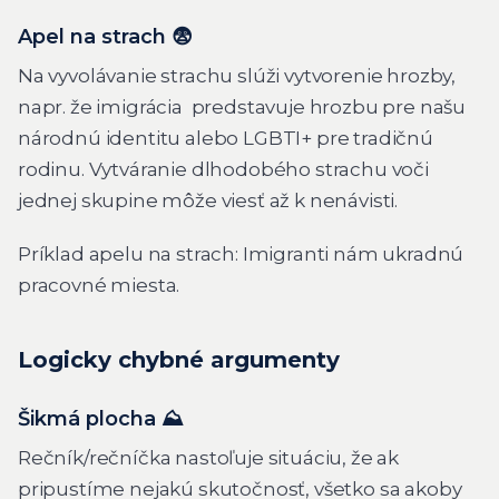
Apel na strach 😨
Na vyvolávanie strachu slúži vytvorenie hrozby,
napr. že imigrácia predstavuje hrozbu pre našu
národnú identitu alebo LGBTI+ pre tradičnú
rodinu. Vytváranie dlhodobého strachu voči
jednej skupine môže viesť až k nenávisti.
Príklad apelu na strach: Imigranti nám ukradnú
pracovné miesta.
Logicky chybné argumenty
Šikmá plocha ⛰️
Rečník/rečníčka nastoľuje situáciu, že ak
pripustíme nejakú skutočnosť, všetko sa akoby