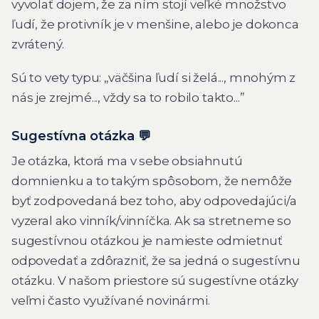
vyvolať dojem, že za ním stojí veľké množstvo
ľudí, že protivník je v menšine, alebo je dokonca
zvrátený.
Sú to vety typu: „väčšina ľudí si želá..., mnohým z
nás je zrejmé..., vždy sa to robilo takto...”
Sugestívna otázka 💬
Je otázka, ktorá ma v sebe obsiahnutú
domnienku a to takým spôsobom, že nemôže
byť zodpovedaná bez toho, aby odpovedajúci/a
vyzeral ako vinník/vinníčka. Ak sa stretneme so
sugestívnou otázkou je namieste odmietnuť
odpovedať a zdôrazniť, že sa jedná o sugestívnu
otázku. V našom priestore sú sugestívne otázky
veľmi často využívané novinármi.