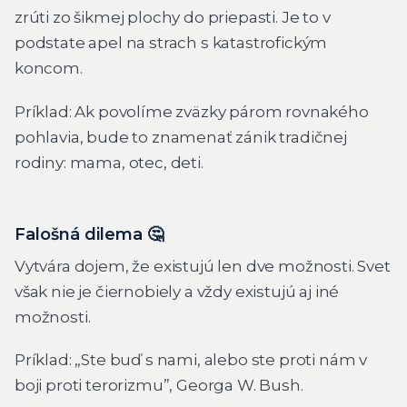
zrúti zo šikmej plochy do priepasti. Je to v
podstate apel na strach s katastrofickým
koncom.
Príklad: Ak povolíme zväzky párom rovnakého
pohlavia, bude to znamenať zánik tradičnej
rodiny: mama, otec, deti.
Falošná dilema 🤔
Vytvára dojem, že existujú len dve možnosti. Svet
však nie je čiernobiely a vždy existujú aj iné
možnosti.
Príklad: „Ste buď s nami, alebo ste proti nám v
boji proti terorizmu”,
Georga W. Bush.