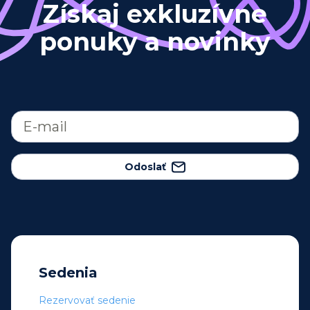
Získaj exkluzívne
ponuky a novinky
Odoslať
Sedenia
Rezervovať sedenie