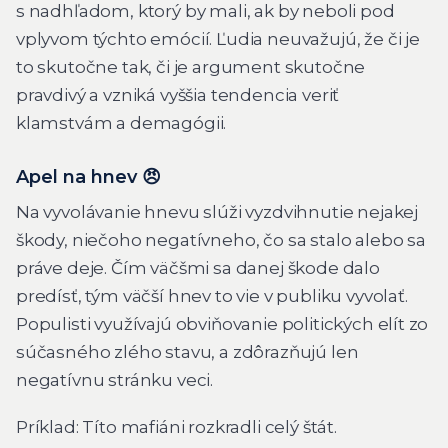
s nadhľadom, ktorý by mali, ak by neboli pod
vplyvom týchto emócií. Ľudia neuvažujú, že či je
to skutočne tak, či je argument skutočne
pravdivý a vzniká vyššia tendencia veriť
klamstvám a demagógii.
Apel na hnev 😠
Na vyvolávanie hnevu slúži vyzdvihnutie nejakej
škody, niečoho negatívneho, čo sa stalo alebo sa
práve deje. Čím väčšmi sa danej škode dalo
predísť, tým väčší hnev to vie v publiku vyvolať.
Populisti využívajú obviňovanie politických elít zo
súčasného zlého stavu, a zdôrazňujú len
negatívnu stránku veci.
Príklad: Títo mafiáni rozkradli celý štát.