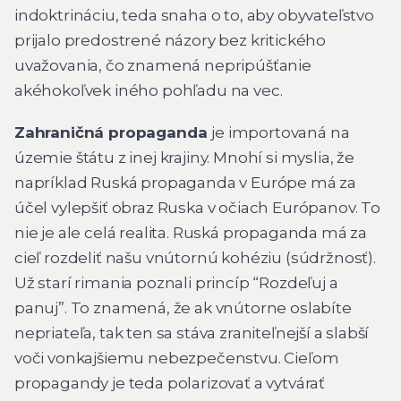
indoktrináciu, teda snaha o to, aby obyvateľstvo
prijalo predostrené názory bez kritického
uvažovania, čo znamená nepripúšťanie
akéhokoľvek iného pohľadu na vec.
Zahraničná propaganda
je importovaná na
územie štátu z inej krajiny. Mnohí si myslia, že
napríklad Ruská propaganda v Európe má za
účel vylepšiť obraz Ruska v očiach Európanov. To
nie je ale celá realita. Ruská propaganda má za
cieľ rozdeliť našu vnútornú kohéziu (súdržnosť).
Už starí rimania poznali princíp “Rozdeľuj a
panuj”. To znamená, že ak vnútorne oslabíte
nepriateľa, tak ten sa stáva zraniteľnejší a slabší
voči vonkajšiemu nebezpečenstvu. Cieľom
propagandy je teda polarizovať a vytvárať