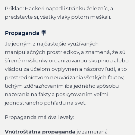
Príklad: Hackeri napadli stránku železníc, a
predstavte si, všetky vlaky potom meškali.
Propaganda
🪧
Je jedným z najčastejšie využívaných
manipulačných prostriedkov, a znamená, že sú
šírené myšlienky organizovanou skupinou alebo
vládou za účelom ovplyvnenia názorov ľudí, a to
prostredníctvom neuvádzania všetkých faktov,
tichým zdôrazňovaním iba jedného spôsobu
nazerania na fakty a poskytovaním veľmi
jednostraného pohľadu na svet.
Propaganda má dva levely:
Vnútroštátna propaganda
je zameraná