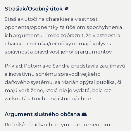
Strašiak/Osobný útok 🫵
Strašiak útočí na charakter a vlastnosti
oponenta/oponentky za účelom spochybnenia
ich argumentu. Treba zdôrazniť, že vlastnosti a
charakter rečníka/rečníčky nemajú vplyv na
správnosť a pravdivosť jeho/jej argumentov.
Príklad
:
Potom ako Sandra predstavila zaujímavú
a inovatívnu schému spravodlivejšieho
daňového systému, sa Marián opýtal publika, či
majú veriť žene, ktorá nie je vydatá, bola raz
zatknutá a trochu zvláštne páchne.
Argument slušného občana 👥
Rečník/rečníčka chce týmto argumentom