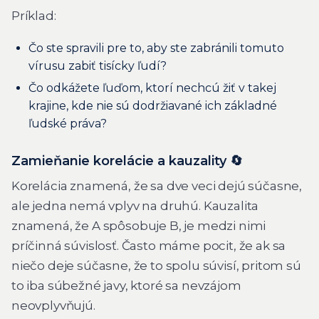
Príklad:
Čo ste spravili pre to, aby ste zabránili tomuto
vírusu zabiť tisícky ľudí?
Čo odkážete ľuďom, ktorí nechcú žiť v takej
krajine, kde nie sú dodržiavané ich základné
ľudské práva?
Zamieňanie korelácie a kauzality 🔄
Korelácia znamená, že sa dve veci dejú súčasne,
ale jedna nemá vplyv na druhú. Kauzalita
znamená, že A spôsobuje B, je medzi nimi
príčinná súvislosť. Často máme pocit, že ak sa
niečo deje súčasne, že to spolu súvisí, pritom sú
to iba súbežné javy, ktoré sa nevzájom
neovplyvňujú.