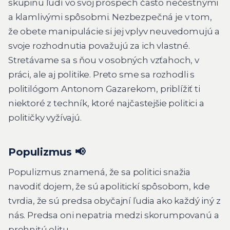
skupinu ľudí vo svoj prospech často nečestnými
a klamlivými spôsobmi. Nezbezpečná je v tom,
že obete manipulácie si jej vplyv neuvedomujú a
svoje rozhodnutia považujú za ich vlastné.
Stretávame sa s ňou v osobných vzťahoch, v
práci, ale aj politike. Preto sme sa rozhodli s
politilógom Antonom Gazarekom, priblížiť ti
niektoré z techník, ktoré najčastejšie politici a
političky vyžívajú.
Populizmus 📢
Populizmus znamená, že sa politici snažia
navodiť dojem, že sú apolitickí spôsobom, kde
tvrdia, že sú predsa
obyčajní ľudia
ako každý iný z
nás. Predsa oni nepatria medzi
skorumpovanú a
prehnitú elitu.