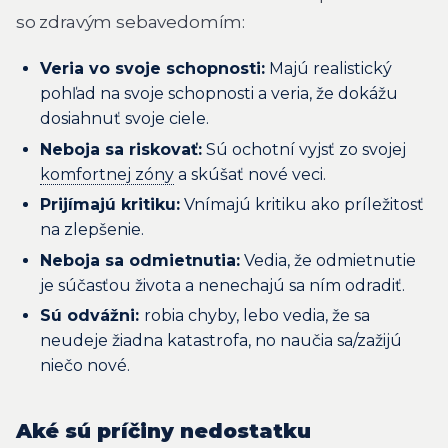
so zdravým sebavedomím:
Veria vo svoje schopnosti:
Majú realistický
pohľad na svoje schopnosti a veria, že dokážu
dosiahnuť svoje ciele.
Neboja sa riskovať:
Sú ochotní vyjsť zo svojej
komfortnej zóny
a skúšať nové veci.
Prijímajú kritiku:
Vnímajú kritiku ako príležitosť
na zlepšenie.
Neboja sa odmietnutia:
Vedia, že odmietnutie
je súčasťou života a nenechajú sa ním odradiť.
Sú odvážni:
robia chyby, lebo vedia, že sa
neudeje žiadna katastrofa, no naučia sa/zažijú
niečo nové.
Aké sú príčiny nedostatku