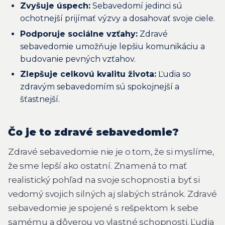
Zvyšuje úspech:
Sebavedomí jedinci sú
ochotnejší prijímať výzvy a dosahovať svoje ciele.
Podporuje sociálne vzťahy:
Zdravé
sebavedomie umožňuje lepšiu komunikáciu a
budovanie pevných vzťahov.
Zlepšuje celkovú kvalitu života:
Ľudia so
zdravým sebavedomím sú spokojnejší a
šťastnejší.
Čo je to zdravé sebavedomie?
Zdravé sebavedomie nie je o tom, že si myslíme,
že sme lepší ako ostatní. Znamená to mať
realistický pohľad na svoje schopnosti a byť si
vedomý svojich silných aj slabých stránok. Zdravé
sebavedomie je spojené s rešpektom k sebe
samému a dôverou vo vlastné schopnosti. Ľudia