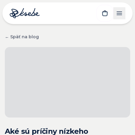
← Späť na blog
Aké sú príčiny nízkeho