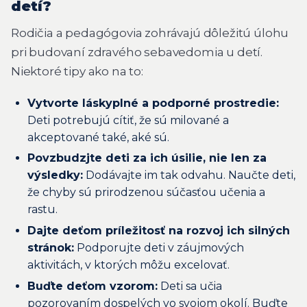
detí?
Rodičia a pedagógovia zohrávajú dôležitú úlohu
pri budovaní zdravého sebavedomia u detí.
Niektoré tipy ako na to:
Vytvorte láskyplné a podporné prostredie:
Deti potrebujú cítiť, že sú milované a
akceptované také, aké sú.
Povzbudzjte deti za ich úsilie, nie len za
výsledky:
Dodávajte im tak odvahu. Naučte deti,
že chyby sú prirodzenou súčasťou učenia a
rastu.
Dajte deťom príležitosť na rozvoj ich silných
stránok:
Podporujte deti v záujmových
aktivitách, v ktorých môžu excelovať.
Buďte deťom vzorom:
Deti sa učia
pozorovaním dospelých vo svojom okolí. Buďte