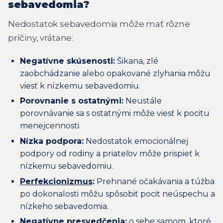
sebavedomia?
Nedostatok sebavedomia môže mať rôzne
príčiny, vrátane:
Negatívne skúsenosti:
Šikana, zlé
zaobchádzanie alebo opakované zlyhania môžu
viesť k nízkemu sebavedomiu.
Porovnanie s ostatnými:
Neustále
porovnávanie sa s ostatnými môže viesť k pocitu
menejcennosti.
Nízka podpora:
Nedostatok emocionálnej
podpory od rodiny a priateľov môže prispieť k
nízkemu sebavedomiu.
Perfekcionizmus
:
Prehnané očakávania a túžba
po dokonalosti môžu spôsobiť pocit neúspechu a
nízkeho sebavedomia.
Negatívne presvedčenia:
o sebe samom, ktoré