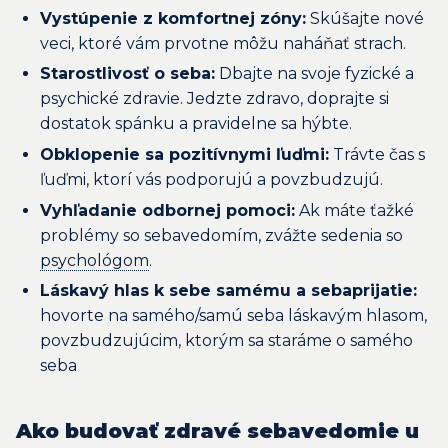
Vystúpenie z komfortnej zóny:
Skúšajte nové
veci, ktoré vám prvotne môžu naháňať strach.
Starostlivosť o seba:
Dbajte na svoje fyzické a
psychické zdravie. Jedzte zdravo, doprajte si
dostatok spánku a pravidelne sa hýbte.
Obklopenie sa pozitívnymi ľuďmi:
Trávte čas s
ľuďmi, ktorí vás podporujú a povzbudzujú.
Vyhľadanie odbornej pomoci:
Ak máte ťažké
problémy so sebavedomím, zvážte sedenia so
psychológom
.
Láskavý hlas k sebe samému a sebaprijatie:
hovorte na samého/samú seba láskavým hlasom,
povzbudzujúcim, ktorým sa staráme o samého
seba
Ako budovať zdravé sebavedomie u