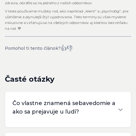
zdravia, obráťte sa na jedného z našich odborníkov.
V texte používame mužský rod, ako napríklad „klient“ a „psychológ“, pre
uľahčenie a plynulejší štýl vyjadrovania. Tieto termíny sú však myslené
inkluzívne a vzťahujú sa na všetkých odborníkov aj klientov bez ohľadu
na rod. 💙
👍
👎
Pomohol ti tento článok?
Časté otázky
Čo vlastne znamená sebavedomie a
ako sa prejavuje u ľudí?