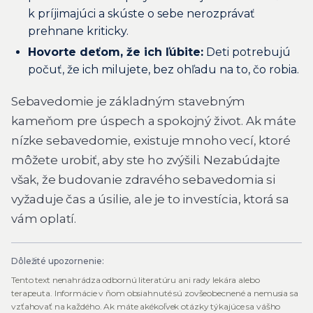
k príjimajúci a skúste o sebe nerozprávať
prehnane kriticky.
Hovorte deťom, že ich ľúbite:
Deti potrebujú
počuť, že ich milujete, bez ohľadu na to, čo robia.
Sebavedomie je základným stavebným
kameňom pre úspech a spokojný život. Ak máte
nízke sebavedomie, existuje mnoho vecí, ktoré
môžete urobiť, aby ste ho zvýšili. Nezabúdajte
však, že budovanie zdravého sebavedomia si
vyžaduje čas a úsilie, ale je to investícia, ktorá sa
vám oplatí.
Dôležité upozornenie:
Tento text nenahrádza odbornú literatúru ani rady lekára alebo
terapeuta. Informácie v ňom obsiahnuté sú zovšeobecnené a nemusia sa
vzťahovať na každého. Ak máte akékoľvek otázky týkajúce sa vášho