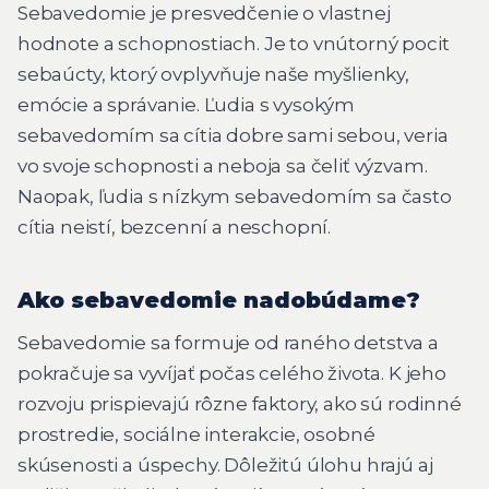
Sebavedomie je presvedčenie o vlastnej
hodnote a schopnostiach. Je to vnútorný pocit
sebaúcty, ktorý ovplyvňuje naše myšlienky,
emócie a správanie. Ľudia s vysokým
sebavedomím sa cítia dobre sami sebou, veria
vo svoje schopnosti a neboja sa čeliť výzvam.
Naopak, ľudia s nízkym sebavedomím sa často
cítia neistí, bezcenní a neschopní.
Ako sebavedomie nadobúdame?
Sebavedomie sa formuje od raného detstva a
pokračuje sa vyvíjať počas celého života. K jeho
rozvoju prispievajú rôzne faktory, ako sú rodinné
prostredie, sociálne interakcie, osobné
skúsenosti a úspechy. Dôležitú úlohu hrajú aj