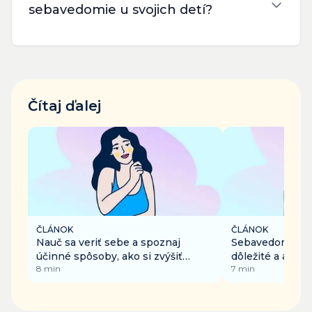
sebavedomie u svojich detí?
Čítaj ďalej
ČLÁNOK
ČLÁNOK
Nauč sa veriť sebe a spoznaj
Sebavedomie – p
účinné spôsoby, ako si zvýšiť
dôležité a ako h
8
min
7
min
sebavedomie