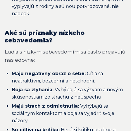
vyplývajú z rodiny a sú ňou potvrdzované, nie
naopak.
Aké sú príznaky nízkeho
sebavedomia?
Ľudia s nízkym sebavedomím sa často prejavujú
nasledovne:
Majú negatívny obraz o sebe:
Cítia sa
neatraktívni, bezcenní a neschopní.
Boja sa zlyhania:
Vyhýbajú sa výzvam a novým
skúsenostiam zo strachu z neúspechu.
Majú strach z odmietnutia:
Vyhýbajú sa
sociálnym kontaktom a boja sa vyjadriť svoje
názory.
Sú citliví na kritiku:
Berú si kritiku osobne a