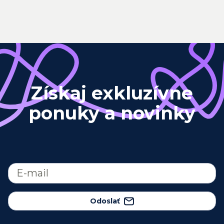
Získaj exkluzívne
ponuky a novinky
Odoslať