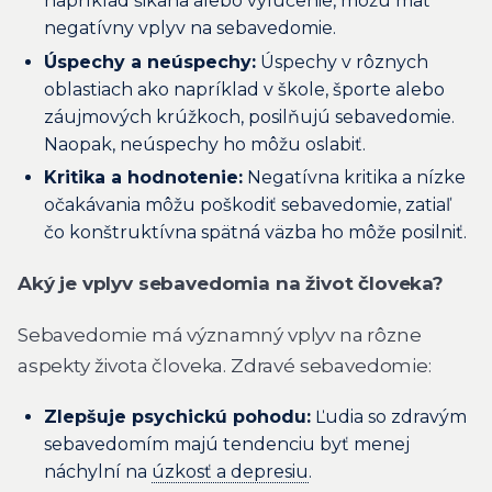
napríklad šikana alebo vylúčenie, môžu mať
negatívny vplyv na sebavedomie.
Úspechy a neúspechy:
Úspechy v rôznych
oblastiach ako napríklad v škole, športe alebo
záujmových krúžkoch, posilňujú sebavedomie.
Naopak, neúspechy ho môžu oslabiť.
Kritika a hodnotenie:
Negatívna kritika a nízke
očakávania môžu poškodiť sebavedomie, zatiaľ
čo konštruktívna spätná väzba ho môže posilniť.
Aký je vplyv sebavedomia na život človeka?
Sebavedomie má významný vplyv na rôzne
aspekty života človeka. Zdravé sebavedomie:
Zlepšuje psychickú pohodu:
Ľudia so zdravým
sebavedomím majú tendenciu byť menej
náchylní na
úzkosť a depresiu
.