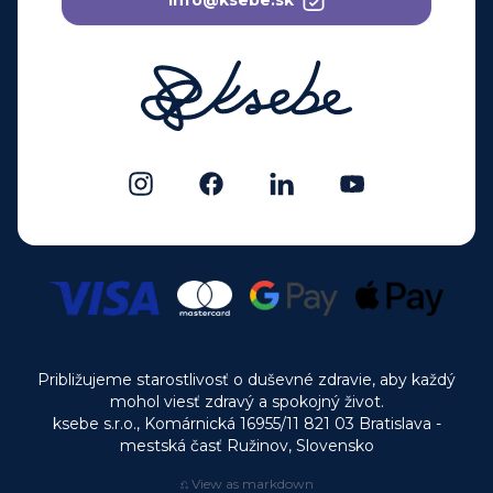
info@ksebe.sk
Približujeme starostlivosť o duševné zdravie, aby každý
mohol viesť zdravý a spokojný život.
ksebe s.r.o., Komárnická 16955/11 821 03 Bratislava -
mestská časť Ružinov, Slovensko
⎌ View as markdown