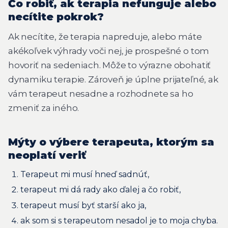
Čo robiť, ak terapia nefunguje alebo
necítite pokrok?
Ak necítite, že terapia napreduje, alebo máte
akékoľvek výhrady voči nej, je prospešné o tom
hovoriť na sedeniach. Môže to výrazne obohatiť
dynamiku terapie. Zároveň je úplne prijateľné, ak
vám terapeut nesadne a rozhodnete sa ho
zmeniť za iného.
Mýty o výbere terapeuta, ktorým sa
neoplatí veriť
Terapeut mi musí hneď sadnúť,
terapeut mi dá rady ako ďalej a čo robiť,
terapeut musí byť starší ako ja,
ak som si s terapeutom nesadol je to moja chyba.