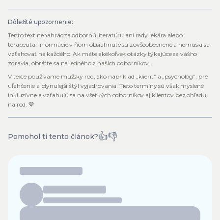
Dôležité upozornenie:
Tento text nenahrádza odbornú literatúru ani rady lekára alebo
terapeuta. Informácie v ňom obsiahnuté sú zovšeobecnené a nemusia sa
vzťahovať na každého. Ak máte akékoľvek otázky týkajúce sa vášho
zdravia, obráťte sa na jedného z našich odborníkov.
V texte používame mužský rod, ako napríklad „klient“ a „psychológ“, pre
uľahčenie a plynulejší štýl vyjadrovania. Tieto termíny sú však myslené
inkluzívne a vzťahujú sa na všetkých odborníkov aj klientov bez ohľadu
na rod. 💙
👍
👎
Pomohol ti tento článok?