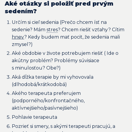
Aké otázky si položiť pred prvým
sedením?
Určím si cieľ sedenia (Prečo chcem ísť na
sedenie? Mám
stres
? Chcem riešiť vzťahy? Cítim
hnev
? Kedy budem mať pocit, že sedenia mali
zmysel?)
Aké obdobie v živote potrebujem riešiť ( Ide o
akútny problém? Problémy súvisiace
s minulosťou? Obe?)
Aká dĺžka terapie by mi vyhovovala
(dlhodobá/krátkodobá)
Akého terapeuta preferujem
(podporného/konfrontačného,
aktívnejšieho/pasívnejšieho)
Pohlavie terapeuta
Pozrieť si smery, s akými terapeuti pracujú, a