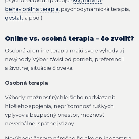
psychoterapeuti pracujú (
kognitívno-
behaviorálna terapia
, psychodynamická terapia,
gestalt
a pod.)
Online vs. osobná terapia – čo zvoliť?
Osobná aj online terapia majú svoje výhody aj
nevýhody. Výber závisí od potrieb, preferencii
a životnej situácie človeka.
Osobná terapia
Výhody: možnosť rýchlejšieho nadviazania
hlbšieho spojenia, neprítomnosť rušivých
vplyvov a bezpečný priestor, možnosť
neverbálnej spätnej väzby.
Nevýhody: časovo náročnejšie ako online terapia