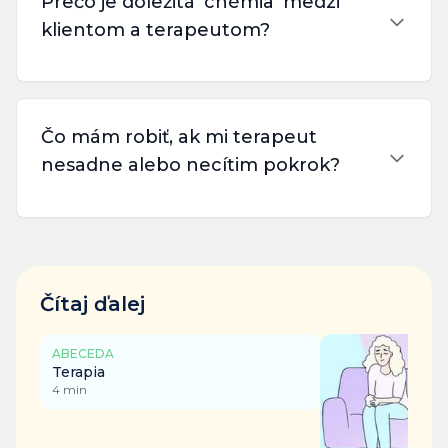
Prečo je dôležitá 'chémia' medzi
klientom a terapeutom?
Čo mám robiť, ak mi terapeut
nesadne alebo necítim pokrok?
Čítaj ďalej
ABECEDA
Terapia
4
min