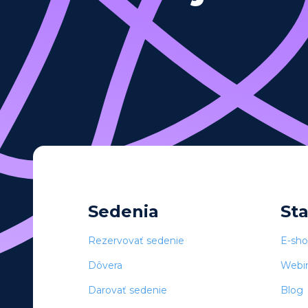
Sedenia
St
Rezervovať sedenie
E-sh
Dôvera
Webi
Darovať sedenie
Blog