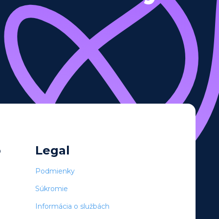
o
Legal
Podmienky
Súkromie
Informácia o službách