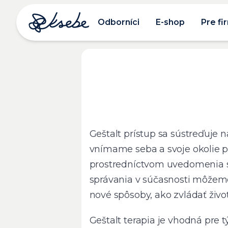
Odborníci
E-shop
Pre fi
Geštalt prístup sa sústreďuje 
vnímame seba a svoje okolie prá
prostredníctvom uvedomenia si
správania v súčasnosti môžeme 
nové spôsoby, ako zvládať živo
Geštalt terapia je vhodná pre tý