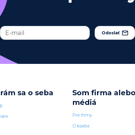
Odoslať
arám sa o seba
Som firma aleb
médiá
op
Pre firmy
náre
O ksebe