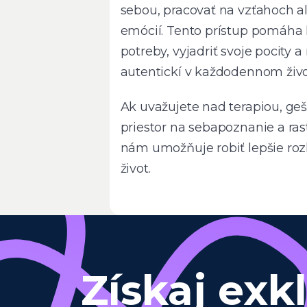
sebou, pracovať na vzťahoch a
emócií. Tento prístup pomáha 
potreby, vyjadriť svoje pocity a
autentickí v každodennom živo
Ak uvažujete nad terapiou, ge
priestor na sebapoznanie a ra
nám umožňuje robiť lepšie roz
život.
Získaj exk