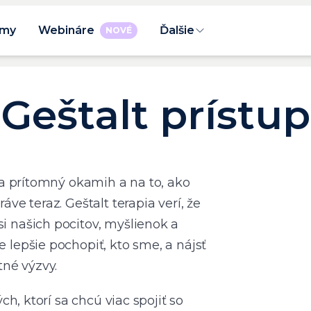
rmy
Webináre
Ďalšie
NOVÉ
Geštalt prístup
na prítomný okamih a na to, ako
ve teraz. Geštalt terapia verí, že
 našich pocitov, myšlienok a
lepšie pochopiť, kto sme, a nájsť
tné výzvy.
ch, ktorí sa chcú viac spojiť so