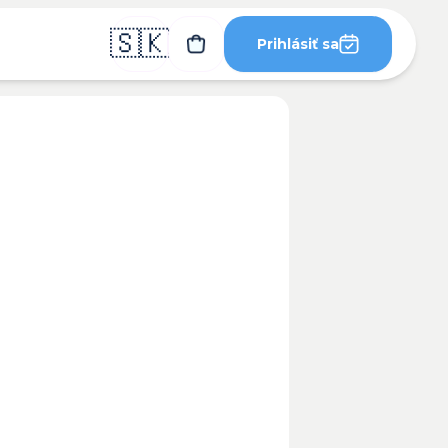
🇸🇰
Prihlásiť sa