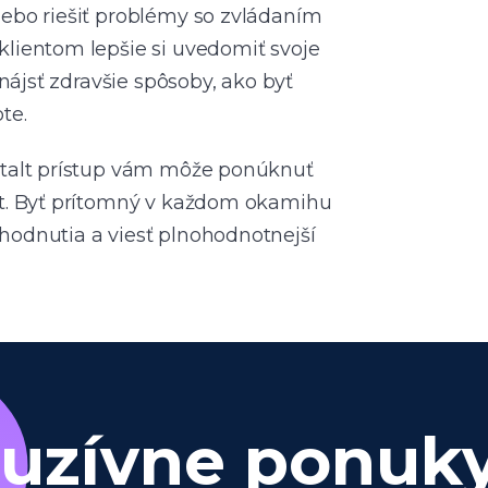
lebo riešiť problémy so zvládaním
klientom lepšie si uvedomiť svoje
 nájsť zdravšie spôsoby, ako byť
te.
štalt prístup vám môže ponúknuť
st. Byť prítomný v každom okamihu
hodnutia a viesť plnohodnotnejší
luzívne ponuk