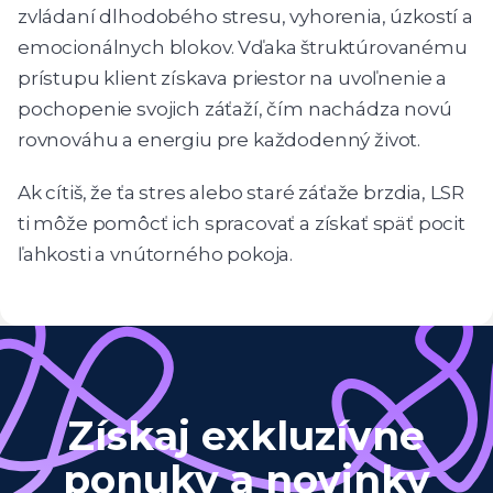
zvládaní dlhodobého stresu, vyhorenia, úzkostí a
emocionálnych blokov. Vďaka štruktúrovanému
prístupu klient získava priestor na uvoľnenie a
pochopenie svojich záťaží, čím nachádza novú
rovnováhu a energiu pre každodenný život.
Ak cítiš, že ťa stres alebo staré záťaže brzdia, LSR
ti môže pomôcť ich spracovať a získať späť pocit
ľahkosti a vnútorného pokoja.
Získaj exkluzívne
ponuky a novinky