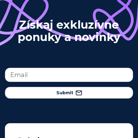
Získaj exkluzívne
ponuky a novinky
Submit