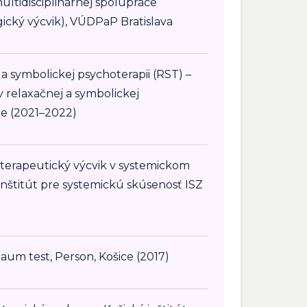
ltidisciplinárnej spolupráce
gický výcvik), VÚDPaP Bratislava
 a symbolickej psychoterapii (RST) –
 v relaxačnej a symbolickej
ce (2021–2022)
erapeutický výcvik v systemickom
inštitút pre systemickú skúsenosť ISZ
um test, Person, Košice (2017)