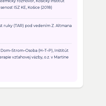
temický rozhovor, Košický inštitút
senosť ISZ KE, Košice (2018)
st ruky (TAR) pod vedením Z. Altmana
 Dom–Strom–Osoba (H–T–P), Inštitút
erapie vzťahovej väzby, o.z. v Martine