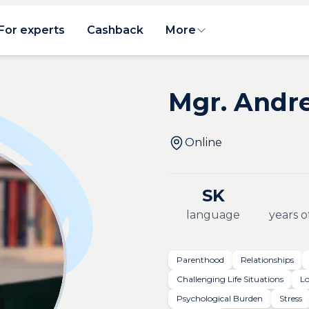
For experts
Cashback
More
Mgr. Andr
Online
SK
language
years o
Parenthood
Relationships
Challenging Life Situations
Lo
Psychological Burden
Stress