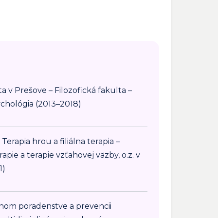
a v Prešove – Filozofická fakulta –
chológia (2013–2018)
erapia hrou a filiálna terapia –
rapie a terapie vzťahovej väzby, o.z. v
1)
nom poradenstve a prevencii