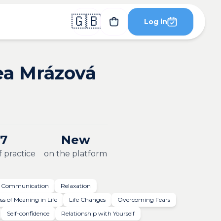
🇬🇧
Log in
ea Mrázová
7
New
f practice
on the platform
Communication
Relaxation
ss of Meaning in Life
Life Changes
Overcoming Fears
Self-confidence
Relationship with Yourself