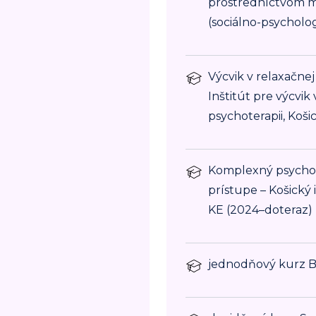
prostredníctvom mu
(sociálno-psycholo
Výcvik v relaxačnej
Inštitút pre výcvik
psychoterapii, Koši
Komplexný psychot
prístupe – Košický 
KE (2024–doteraz)
jednodňový kurz Ba