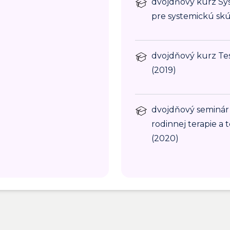
dvojdňový kurz Sys
pre systemickú skú
dvojdňový kurz Te
(2019)
dvojdňový seminár
rodinnej terapie a t
(2020)