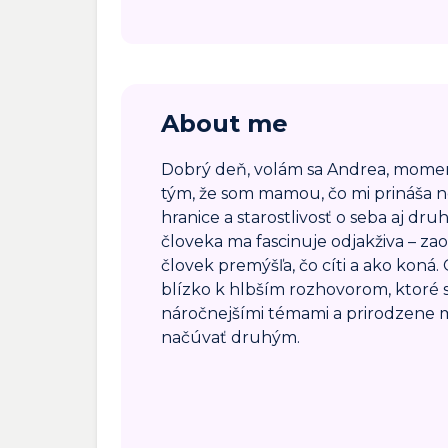
About me
Dobrý deň, volám sa Andrea, momen
tým, že som mamou, čo mi prináša n
hranice a starostlivosť o seba aj dr
človeka ma fascinuje odjakživa – zao
človek premýšľa, čo cíti a ako koná
blízko k hlbším rozhovorom, ktoré s
náročnejšími témami a prirodzene 
načúvať druhým.