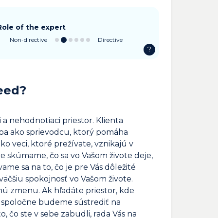
Role of the expert
Non-directive
Directive
?
eed?
a nehodnotiaci priestor. Klienta
eba ako sprievodcu, ktorý pomáha
ko veci, ktoré prežívate, vznikajú v
ne skúmame, čo sa vo Vašom živote deje,
vame sa na to, čo je pre Vás dôležité
väčšiu spokojnosť vo Vašom živote.
nú zmenu. Ak hľadáte priestor, kde
a spoločne budeme sústrediť na
, čo ste v sebe zabudli, rada Vás na