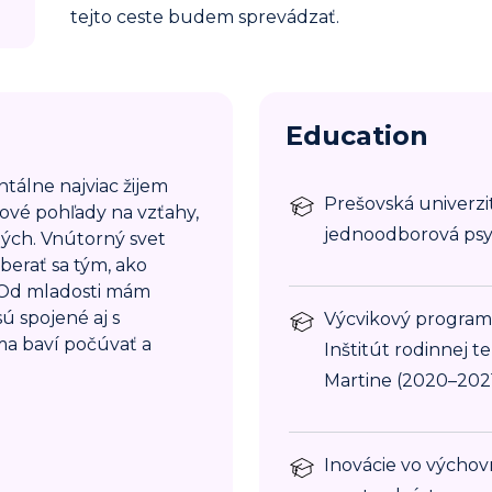
tejto ceste budem sprevádzať.
Education
tálne najviac žijem
Prešovská univerzit
ové pohľady na vzťahy,
jednoodborová psy
uhých. Vnútorný svet
berať sa tým, ako
. Od mladosti mám
ú spojené aj s
Výcvikový program T
ma baví počúvať a
Inštitút rodinnej te
Martine (2020–202
Inovácie vo výchov