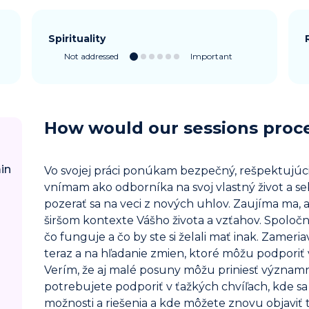
Spirituality
Not addressed
Important
How would our sessions proc
in
Vo svojej práci ponúkam bezpečný, rešpektujúci 
vnímam ako odborníka na svoj vlastný život a s
pozerať sa na veci z nových uhlov. Zaujíma ma, a
širšom kontexte Vášho života a vzťahov. Spoloč
čo funguje a čo by ste si želali mať inak. Zameria
teraz a na hľadanie zmien, ktoré môžu podporiť 
Verím, že aj malé posuny môžu priniesť význam
potrebujete podporiť v ťažkých chvíľach, kde s
možnosti a riešenia a kde môžete znovu objaviť to