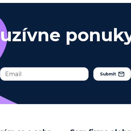
luzívne ponuk
Submit