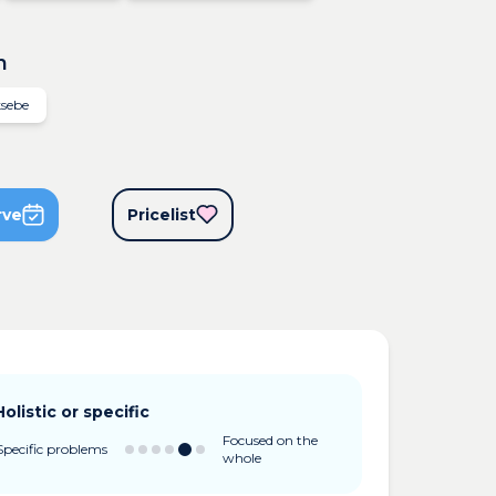
n
ksebe
rve
Pricelist
Holistic or specific
Focused on the
Specific problems
whole