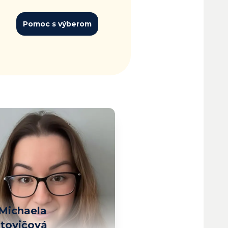
Pomoc s výberom
Michaela
ntovičová