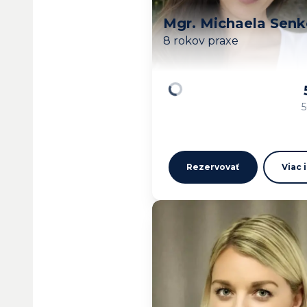
Mgr. Michaela Sen
8 rokov praxe
Načítavam…
5
Rezervovať
Viac 