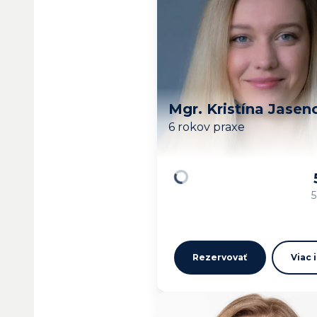
Mgr. Kristína Jasen
6 rokov praxe
Načítavam…
5
Rezervovať
Viac 