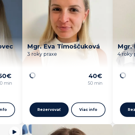
ovec
Mgr. Eva Timoščuková
Mgr. 
3 roky praxe
4 roky 
50
€
40
€
Načítavam…
Načíta
0 min
50 min
info
Rezervovať
Viac info
Rez