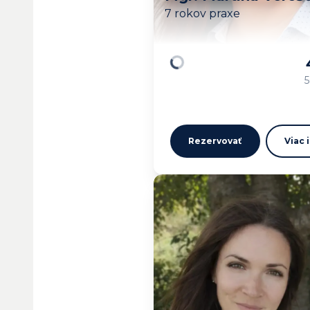
7 rokov praxe
Načítavam…
5
Rezervovať
Viac 