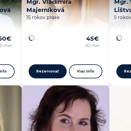
Mgr. Vladimíra
Mgr. 
ková
Majerníková
Lištv
15 rokov praxe
5 roko
50
€
45
€
Načítavam…
Načíta
0 min
50 min
info
Rezervovať
Viac info
Rez