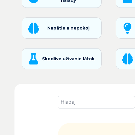
nálady
Napätie a nepokoj
Škodlivé užívanie látok