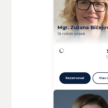
Mgr. Zuzana Bičejo
14 rokov praxe
Načítavam…
5
Rezervovať
Viac 