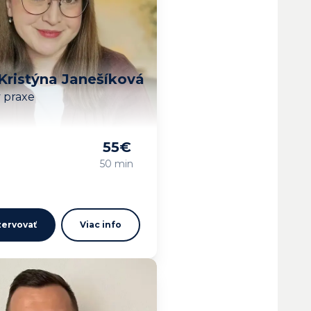
Kristýna Janešíková
v praxe
55
€
vam…
50 min
ervovať
Viac info