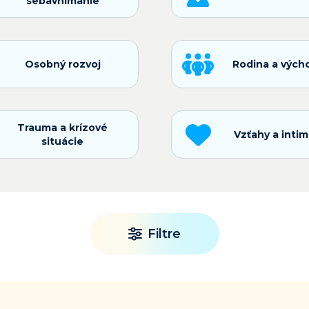
sebavnímanie
Osobný rozvoj
Rodina a vých
Trauma a krízové
Vzťahy a intim
situácie
Filtre