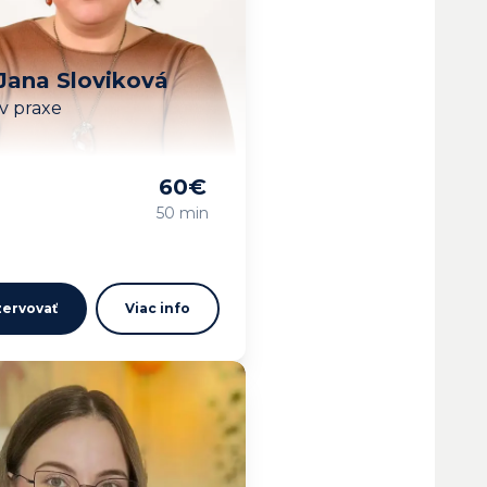
Jana Sloviková
v praxe
60
€
vam…
50 min
ervovať
Viac info