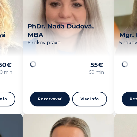
PhDr. Naďa Dudová,
vá
MBA
Mgr. 
6 rokov praxe
5 roko
50
€
55
€
Načítavam…
Načíta
0 min
50 min
info
Rezervovať
Viac info
Rez