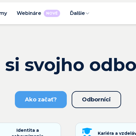
rmy
Webináre
Ďalšie
NOVÉ
 si svojho odb
Ako začať?
Odborníci
Identita a
Kariéra a vzdelá