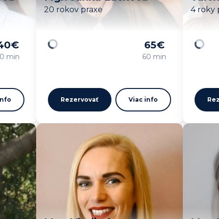
20 rokov praxe
4 roky 
40
€
65
€
Načítavam…
Načíta
0 min
60 min
info
Rezervovať
Viac info
Rez