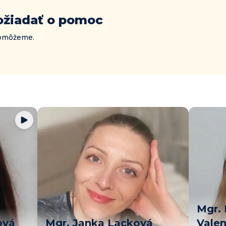
ožiadať o pomoc
 pomôžeme.
Mgr. 
ová
Mgr. Janka Lacková
Vale