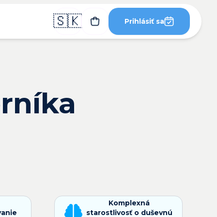
🇸🇰
Prihlásiť sa
orníka
Komplexná
vanie
starostlivosť o duševnú