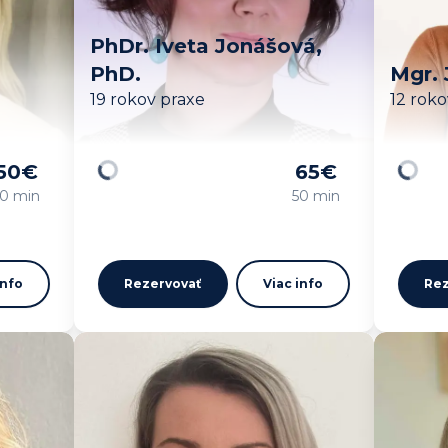
PhDr. Iveta Jonášová,
PhD.
Mgr. 
19 rokov praxe
12 roko
50
€
65
€
Načítavam…
Načíta
0 min
50 min
info
Rezervovať
Viac info
Rez