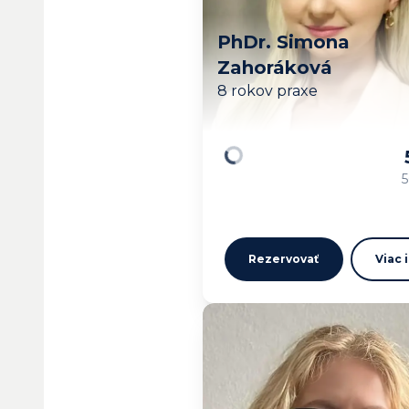
PhDr. Simona
Zahoráková
8 rokov praxe
Načítavam…
5
Rezervovať
Viac 