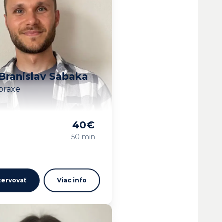
Branislav Sabaka
praxe
40
€
vam…
50 min
ervovať
Viac info