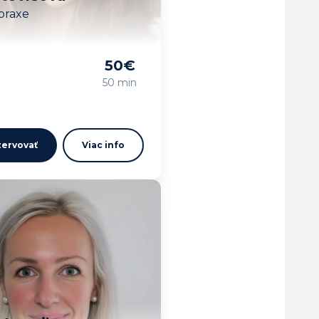
praxe
50
€
vam…
50 min
ervovať
Viac info