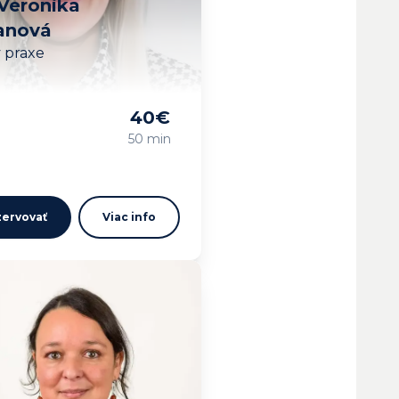
Veronika
anová
v praxe
40
€
vam…
50 min
ervovať
Viac info