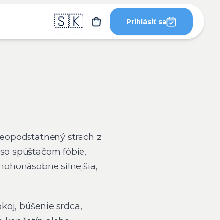
🇸🇰
Prihlásiť sa
 neopodstatnený strach z
 so spúšťačom fóbie,
mnohonásobne silnejšia,
okoj, búšenie srdca,