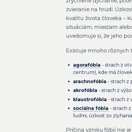
zrýchlené dýchanie, poten
zvieranie na hrudi. Úzko
kvalitu života človeka – 
situáciám, miestam alebo
uvedomuje si, že jeho po
Existuje mnoho rôznych ty
agorafóbia
- strach z o
centrum), kde má človek 
arachnofóbia
- strach z
akrofóbia
- strach z výšo
klaustrofóbia
- strach z
sociálna fóbia
- strach 
ľuďmi, úzkosť zo zlyhania
Príčina vzniku fóbií nie