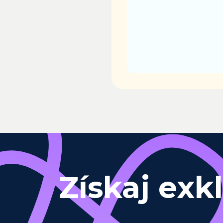
Získaj exk