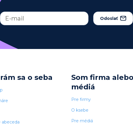
Odoslať
arám sa o seba
Som firma aleb
médiá
op
Pre firmy
náre
O ksebe
Pre médiá
e abeceda