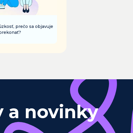
 úzkosť, prečo sa objavuje
 prekonať?
y a novinky