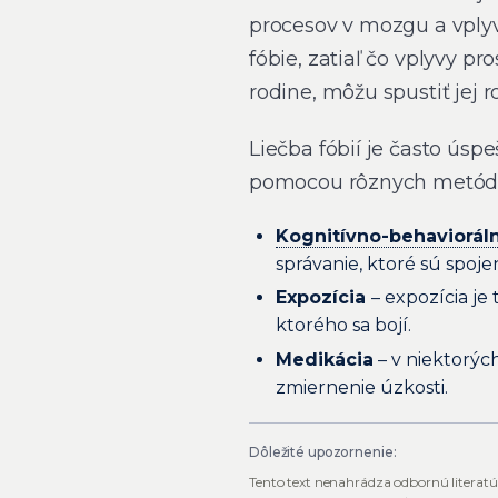
procesov v mozgu a vplyv
fóbie, zatiaľ čo vplyvy pr
rodine, môžu spustiť jej r
Liečba fóbií je často úspe
pomocou rôznych metód, 
Kognitívno-behavioráln
správanie, ktoré sú spojen
Expozícia
– expozícia je
ktorého sa bojí.
Medikácia
– v niektorých
zmiernenie úzkosti.
Dôležité upozornenie:
Tento text nenahrádza odbornú literatú