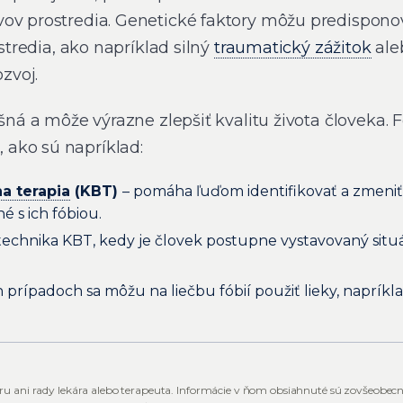
ov prostredia. Genetické faktory môžu predisponov
ostredia, ako napríklad silný
traumatický zážitok
ale
ozvoj.
šná a môže výrazne zlepšiť kvalitu života človeka. Fó
ako sú napríklad:
a terapia
(KBT)
– pomáha ľuďom identifikovať a zmeniť 
é s ich fóbiou.
 technika KBT, kedy je človek postupne vystavovaný situ
 prípadoch sa môžu na liečbu fóbií použiť lieky, napríkl
ru ani rady lekára alebo terapeuta. Informácie v ňom obsiahnuté sú zovšeobec