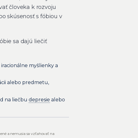
ať človeka k rozvoju
bo skúsenosť s fóbiou v
bie sa dajú liečiť
iracionálne myšlienky a
ácii alebo predmetu,
ad na liečbu
depresie
alebo
nené a nemusia sa vzťahovať na