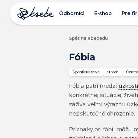
Odborníci
E-shop
Pre fi
Späť na abecedu
Fóbia
Špecifické fóbie
Strach
Úzkost
Fóbia patrí medzi
úzkost
konkrétnej situácie, živ
zažíva veľmi výraznú úzko
než skutočné ohrozenie.
Príznaky pri fóbii môžu b