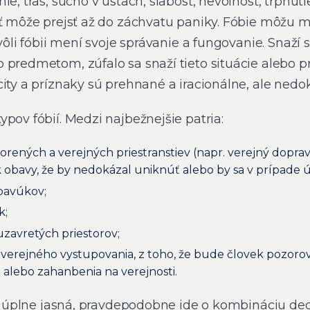
ie, tras, sucho v ústach, slabosť, nevoľnosť, tŕpnut
sť môže prejsť až do záchvatu paniky. Fóbie môžu
kvôli fóbii mení svoje správanie a fungovanie. Snaží
 predmetom, zúfalo sa snaží tieto situácie alebo p
city a príznaky sú prehnané a iracionálne, ale ned
pov fóbií. Medzi najbežnejšie patria:
tvorených a verejných priestranstiev (napr. verejný dopr
obavy, že by nedokázal uniknúť alebo by sa v prípade ú
 pavúkov;
k;
 uzavretých priestorov;
z verejného vystupovania, z toho, že bude človek pozor
 alebo zahanbenia na verejnosti.
 je úplne jasná, pravdepodobne ide o kombináciu de