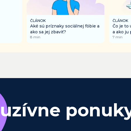
ČLÁNOK
ČLÁNOK
Aké sú príznaky sociálnej fóbie a
Čo je to
ako sa jej zbaviť?
a ako ju
8
min
7
min
luzívne ponuk