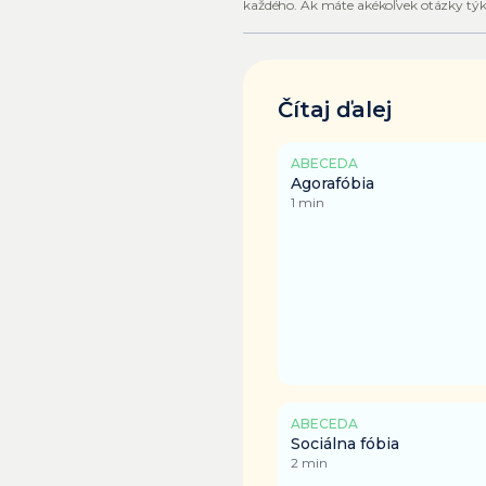
každého. Ak máte akékoľvek otázky týka
Čítaj ďalej
ABECEDA
Agorafóbia
1
min
ABECEDA
Sociálna fóbia
2
min