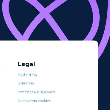
o
Legal
Podmienky
Súkromie
Informácia o službách
Nastavenia cookies