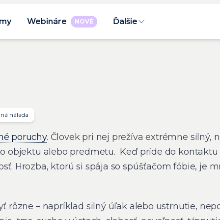
rmy
Webináre
Ďalšie
NOVÉ
ná nálada
né poruchy
. Človek pri nej prežíva extrémne silný,
ého objektu alebo predmetu. Keď príde do kontaktu
sť. Hrozba, ktorú si spája so spúšťačom fóbie, je 
yť rôzne – napríklad silný úľak alebo ustrnutie, nep