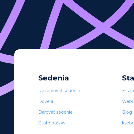
Sedenia
St
Rezervovať sedenie
E-sh
Dôvera
Webi
Darovať sedenie
Blog
Časté otázky
kseb