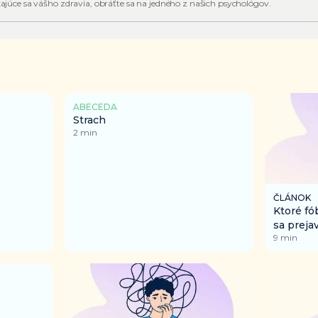
júce sa vášho zdravia, obráťte sa na jedného z našich psychológov.
ABECEDA
Strach
2
min
ČLÁNOK
Ktoré fó
sa preja
9
min