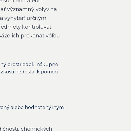
ie končatín alebo
 mať významný vplyv na
 sa vyhýbať určitým
redmety kontrolovať,
okáže ich prekonať vôľou.
avný prostriedok, nákupné
zkosti nedostal k pomoci
ovaný alebo hodnotený inými
dičnosti, chemických