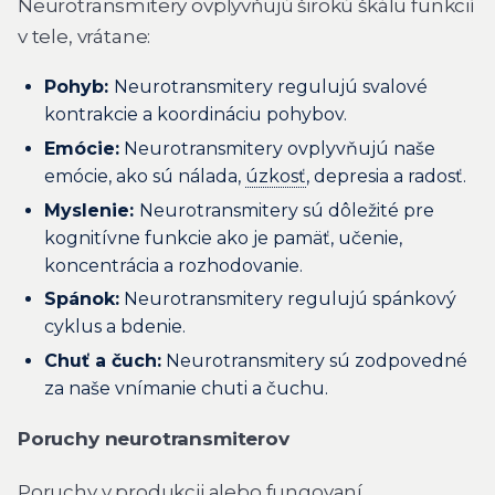
Neurotransmitery ovplyvňujú širokú škálu funkcií
v tele, vrátane:
Pohyb:
Neurotransmitery regulujú svalové
kontrakcie a koordináciu pohybov.
Emócie:
Neurotransmitery ovplyvňujú naše
emócie, ako sú nálada,
úzkosť
, depresia a radosť.
Myslenie:
Neurotransmitery sú dôležité pre
kognitívne funkcie ako je pamäť, učenie,
koncentrácia a rozhodovanie.
Spánok:
Neurotransmitery regulujú spánkový
cyklus a bdenie.
Chuť a čuch:
Neurotransmitery sú zodpovedné
za naše vnímanie chuti a čuchu.
Poruchy neurotransmiterov
Poruchy v produkcii alebo fungovaní