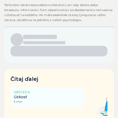
Tento text nenahrádza odbornú literatúru ani rady lekára alebo
terapeuta. Informácie v ňom obsiahnuté sú zovšeobecnené a nemusia sa
vzťahovať na každého. Ak máte akékoľvek otázky týkajúce sa vášho
zdravia, obráťte sa na jedného z našich psychológov.
Čítaj ďalej
ABECEDA
Úzkosť
5
min