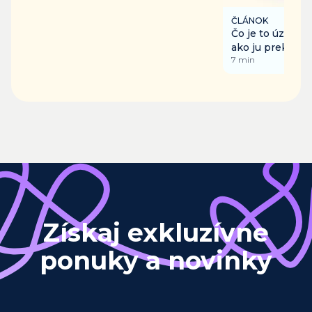
ČLÁNOK
Čo je to úzkosť,
ako ju prekonať
7
min
Získaj exkluzívne
ponuky a novinky