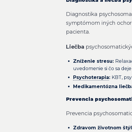
Diagnostika a liečba p
Diagnostika psychosoma
symptómom iných ochoren
pacienta.
Liečba
psychosomatickýc
Zníženie stresu:
Relaxač
uvedomenie si čo sa deje
Psychoterapia
:
KBT, psy
Medikamentózna liečb
Prevencia psychosomat
Prevencia psychosomatic
Zdravom životnom štý