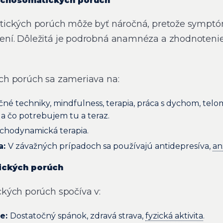
sychosomatických porúch
tických porúch môže byť náročná, pretože sympt
í. Dôležitá je podrobná anamnéza a zhodnotenie
h porúch sa zameriava na:
né techniky, mindfulness, terapia, práca s dychom, telo
 a čo potrebujem tu a teraz.
chodynamická terapia.
a:
V závažných prípadoch sa používajú antidepresíva,
an
ických porúch
kých porúch spočíva v:
le:
Dostatočný spánok, zdravá strava,
fyzická aktivita
.