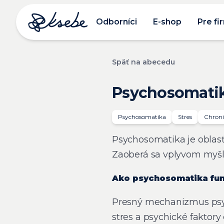
Odborníci
E-shop
Pre fi
Späť na abecedu
Psychosomati
Psychosomatika
Stres
Chroni
Psychosomatika je oblasť
Zaoberá sa vplyvom myšl
Ako psychosomatika fu
Presný mechanizmus psyc
stres a psychické fakto