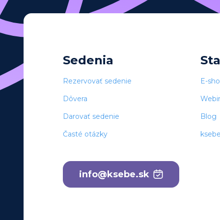
Sedenia
St
Rezervovať sedenie
E-sh
Dôvera
Webi
Darovať sedenie
Blog
Časté otázky
kseb
info@ksebe.sk