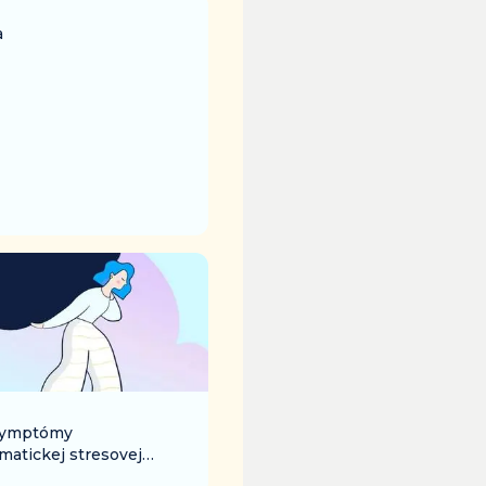
a
symptómy
matickej stresovej
?