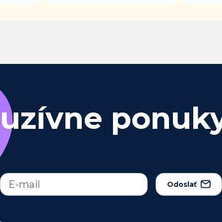
luzívne ponuk
Odoslať