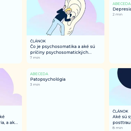
ABECEDA
Depresi
2
min
ČLÁNOK
Čo je psychosomatika a aké sú
príčiny psychosomatických
7
min
ochorení?
ABECEDA
Patopsychológia
3
min
ČLÁNOK
aké
Aké sú 
a, a aký
posttrau
8
min
poruchy