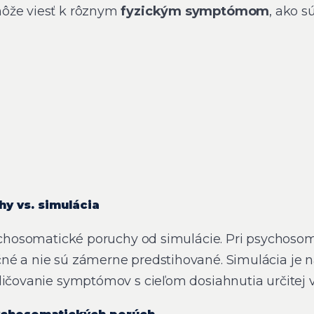
ôže viesť k rôznym
fyzickým symptómom
, ako sú
y vs. simulácia
sychosomatické poruchy od simulácie. Pri psychos
né a nie sú zámerne predstihované. Simulácia je 
ličovanie symptómov s cieľom dosiahnutia určitej 