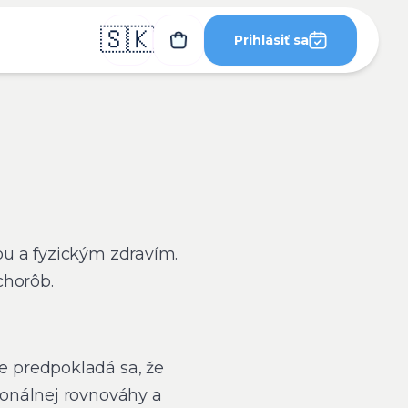
🇸🇰
Prihlásiť sa
u a fyzickým zdravím.
chorôb.
 predpokladá sa, že
monálnej rovnováhy a