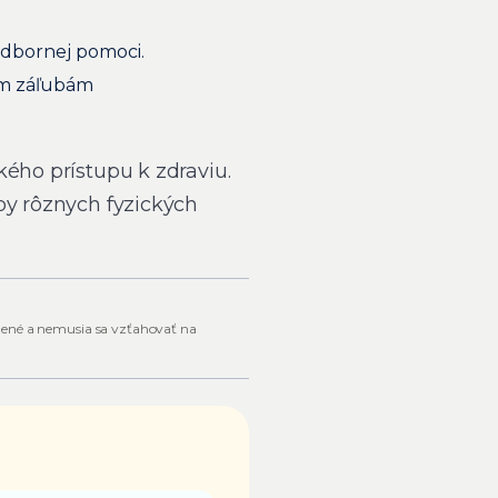
odbornej pomoci.
ojim záľubám
kého prístupu k zdraviu.
by rôznych fyzických
nené a nemusia sa vzťahovať na