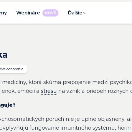
rmy
Webináre
Ďalšie
NOVÉ
ka
cké ochorenia
 medicíny, ktorá skúma prepojenie medzi psychiko
ienok, emócií a
stresu
na vznik a priebeh rôznych 
nguje?
hosomatických porúch nie je úplne objasnený, ale
ry ovplyvňujú fungovanie imunitného systému, hor