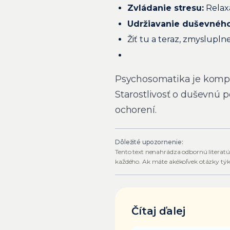
Zvládanie stresu:
Relaxa
Udržiavanie duševného
Žiť tu a teraz, zmysluplne,
Psychosomatika je komple
Starostlivosť o duševnú 
ochorení.
Dôležité upozornenie:
Tento text nenahrádza odbornú literatú
každého. Ak máte akékoľvek otázky týka
Čítaj ďalej