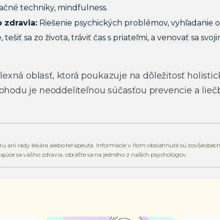
čné techniky, mindfulness.
 zdravia:
Riešenie psychických problémov, vyhľadanie 
 tešiť sa zo života, tráviť čas s priateľmi, a venovať sa sv
xná oblasť, ktorá poukazuje na dôležitosť holistic
pohodu je neoddeliteľnou súčasťou prevencie a lieč
ru ani rady lekára alebo terapeuta. Informácie v ňom obsiahnuté sú zovšeobec
júce sa vášho zdravia, obráťte sa na jedného z našich psychológov.