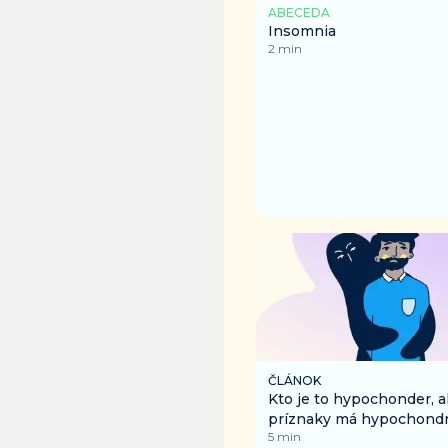
ABECEDA
Insomnia
2
min
ČLÁNOK
Kto je to hypochonder, 
príznaky má hypochondri
5
min
je život s ňou?