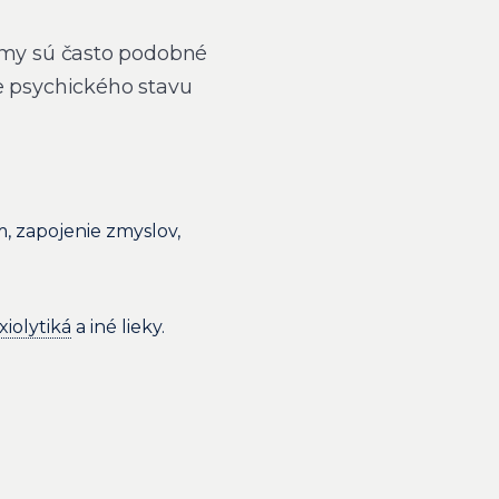
ómy sú často podobné
 psychického stavu
m, zapojenie zmyslov,
xiolytiká
a iné lieky.