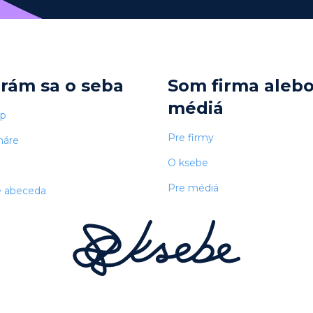
arám sa o seba
Som firma aleb
médiá
op
Pre firmy
náre
O ksebe
Pre médiá
e abeceda