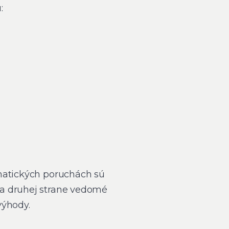
:
omatických poruchách sú
na druhej strane vedomé
výhody.