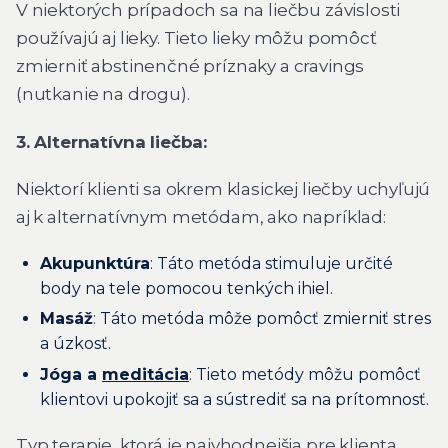
V niektorých prípadoch sa na liečbu závislosti
používajú aj lieky. Tieto lieky môžu pomôcť
zmierniť abstinenčné príznaky a cravings
(nutkanie na drogu).
3. Alternatívna liečba:
Niektorí klienti sa okrem klasickej liečby uchyľujú
aj k alternatívnym metódam, ako napríklad:
Akupunktúra
: Táto metóda stimuluje určité
body na tele pomocou tenkých ihiel.
Masáž
: Táto metóda môže pomôcť zmierniť stres
a úzkosť.
Jóga a
meditácia
: Tieto metódy môžu pomôcť
klientovi upokojiť sa a sústrediť sa na prítomnosť.
Typ terapie, ktorá je najvhodnejšia pre klienta,