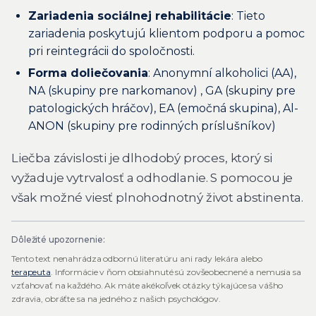
Zariadenia sociálnej rehabilitácie
: Tieto
zariadenia poskytujú klientom podporu a pomoc
pri reintegrácii do spoločnosti.
Forma doliečovania
: Anonymní alkoholici (AA),
NA (skupiny pre narkomanov) , GA (skupiny pre
patologických hráčov), EA (emočná skupina), Al-
ANON (skupiny pre rodinných príslušníkov)
Liečba závislosti je dlhodobý proces, ktorý si
vyžaduje vytrvalosť a odhodlanie. S pomocou je
však možné viesť plnohodnotný život abstinenta.
Dôležité upozornenie:
Tento text nenahrádza odbornú literatúru ani rady lekára alebo
terapeuta
. Informácie v ňom obsiahnuté sú zovšeobecnené a nemusia sa
vzťahovať na každého. Ak máte akékoľvek otázky týkajúce sa vášho
zdravia, obráťte sa na jedného z našich psychológov.