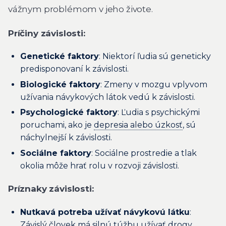
vážnym problémom v jeho živote.
Príčiny závislosti:
Genetické faktory
: Niektorí ľudia sú geneticky
predisponovaní k závislosti.
Biologické faktory
: Zmeny v mozgu vplyvom
užívania návykových látok vedú k závislosti.
Psychologické faktory
: Ľudia s psychickými
poruchami, ako je
depresia alebo úzkosť
, sú
náchylnejší k závislosti.
Sociálne faktory
: Sociálne prostredie a tlak
okolia môže hrať rolu v rozvoji závislosti.
Príznaky závislosti:
Nutkavá potreba užívať návykovú látku
:
Závislý človek má silnú túžbu užívať drogy,