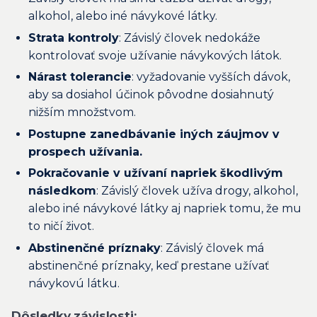
alkohol, alebo iné návykové látky.
Strata kontroly
: Závislý človek nedokáže
kontrolovať svoje užívanie návykových látok.
Nárast tolerancie
: vyžadovanie vyšších dávok,
aby sa dosiahol účinok pôvodne dosiahnutý
nižším množstvom.
Postupne zanedbávanie iných záujmov v
prospech užívania.
Pokračovanie v užívaní napriek škodlivým
následkom
: Závislý človek užíva drogy, alkohol,
alebo iné návykové látky aj napriek tomu, že mu
to ničí život.
Abstinenčné príznaky
: Závislý človek má
abstinenčné príznaky, keď prestane užívať
návykovú látku.
Dôsledky závislosti: