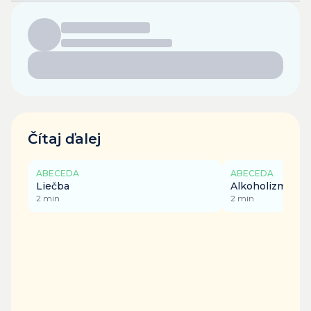
Čítaj ďalej
ABECEDA
ABECEDA
Liečba
Alkoholizmus
2
min
2
min