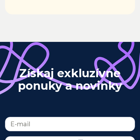
Získaj exkluzívne
ponuky a novinky