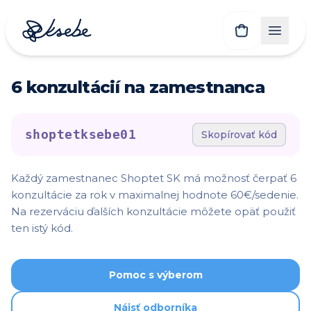
6 konzultácií na zamestnanca
shoptetksebe01
Skopírovať kód
Každý zamestnanec Shoptet SK má možnosť čerpať 6
konzultácie za rok v maximalnej hodnote 60€/sedenie.
Na rezerváciu ďalších konzultácie môžete opäť použiť
ten istý kód.
Pomoc s výberom
Nájsť odborníka