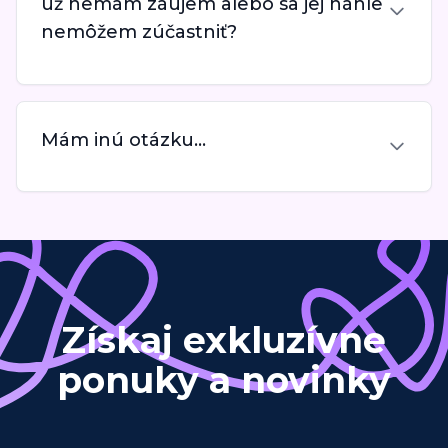
už nemám záujem alebo sa jej náhle
nemôžem zúčastniť?
Mám inú otázku...
Získaj exkluzívne
ponuky a novinky