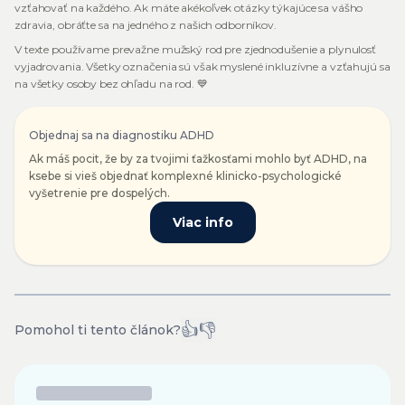
vzťahovať na každého. Ak máte akékoľvek otázky týkajúce sa vášho
zdravia, obráťte sa na jedného z našich odborníkov.
V texte používame prevažne mužský rod pre zjednodušenie a plynulosť
vyjadrovania. Všetky označenia sú však myslené inkluzívne a vzťahujú sa
na všetky osoby bez ohľadu na rod. 💙
Objednaj sa na diagnostiku ADHD
Ak máš pocit, že by za tvojimi ťažkosťami mohlo byť ADHD, na
ksebe si vieš objednať komplexné klinicko-psychologické
vyšetrenie pre dospelých.
Viac info
👍
👎
Pomohol ti tento článok?