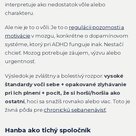
interpretuje ako nedostatok vôle alebo
charakteru.
Ale nie je to o vôli. Je to o
regulácii pozornosti a
motivácie
v mozgu, konkrétne o dopamínovom
systéme, ktorý pri ADHD funguje inak. Nestačí
chcieť. Mozog potrebuje záujem, výzvu alebo
urgentnosť.
Výsledok je zvláštny a bolestivý rozpor:
vysoké
štandardy voči sebe + opakované zlyhávanie
pri ich plnení + pocit, že si horší/horšia ako
ostatní
, hoci sa snažíš rovnako alebo viac. Toto je
živná pôda pre
chronickú sebanenávisť
.
Hanba ako tichý spoločník