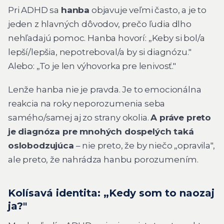
Pri ADHD sa
hanba
objavuje veľmi často, a je to
jeden z hlavných dôvodov, prečo ľudia dlho
nehľadajú pomoc. Hanba hovorí: „Keby si bol/a
lepší/lepšia, nepotreboval/a by si diagnózu."
Alebo: „To je len výhovorka pre lenivosť."
Lenže hanba nie je pravda. Je to emocionálna
reakcia na roky neporozumenia seba
samého/samej aj zo strany okolia.
A práve preto
je diagnóza pre mnohých dospelých taká
oslobodzujúca
– nie preto, že by niečo „opravila",
ale preto, že nahrádza hanbu porozumením.
Kolísavá identita: „Kedy som to naozaj
ja?"