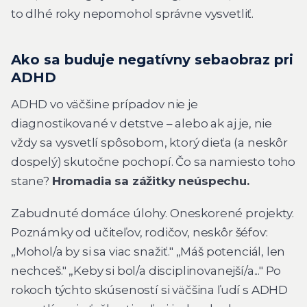
to dlhé roky nepomohol správne vysvetliť.
Ako sa buduje negatívny sebaobraz pri
ADHD
ADHD vo väčšine prípadov nie je
diagnostikované v detstve – alebo ak aj je, nie
vždy sa vysvetlí spôsobom, ktorý dieťa (a neskôr
dospelý) skutočne pochopí. Čo sa namiesto toho
stane?
Hromadia sa zážitky neúspechu.
Zabudnuté domáce úlohy. Oneskorené projekty.
Poznámky od učiteľov, rodičov, neskôr šéfov:
„Mohol/a by si sa viac snažiť." „Máš potenciál, len
nechceš." „Keby si bol/a disciplinovanejší/a..." Po
rokoch týchto skúseností si väčšina ľudí s ADHD