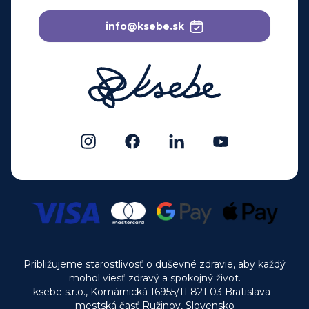
info@ksebe.sk
Približujeme starostlivosť o duševné zdravie, aby každý
mohol viesť zdravý a spokojný život.
ksebe s.r.o., Komárnická 16955/11 821 03 Bratislava -
mestská časť Ružinov, Slovensko