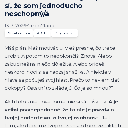
si, že som jednoducho
neschopný/á
13. 3. 2026
·
4 min čítania
Sebahodnota
ADHD
Diagnostika
Máš plán. Máš motiváciu. Vieš presne, čo treba
urobiť. A potom to nedokončíš. Znova. Alebo
zabudneš na niečo dôležité. Alebo prídeš
neskoro, hoci si sa naozaj snažil/a. A niekde v
hlave sa počuješ svoj hlas: „Prečo to neviem dať
dokopy? Ostatní to zvládajú. Čo je so mnou?"
Ak ti toto znie povedome, nie si sám/sama.
A je
veľmi pravdepodobné, že to nie je pravda o
tvojej hodnote ani o tvojej osobnosti.
Je to o
tom, ako funguje tvoj mozog, a o tom, že nikto ti