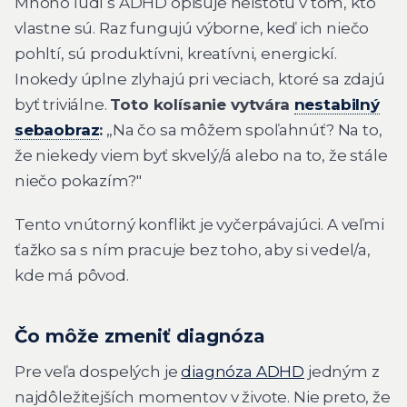
Mnoho ľudí s ADHD opisuje neistotu v tom, kto
vlastne sú. Raz fungujú výborne, keď ich niečo
pohltí, sú produktívni, kreatívni, energickí.
Inokedy úplne zlyhajú pri veciach, ktoré sa zdajú
byť triviálne.
Toto kolísanie vytvára
nestabilný
sebaobraz
:
„Na čo sa môžem spoľahnúť? Na to,
že niekedy viem byť skvelý/á alebo na to, že stále
niečo pokazím?"
Tento vnútorný konflikt je vyčerpávajúci. A veľmi
ťažko sa s ním pracuje bez toho, aby si vedel/a,
kde má pôvod.
Čo môže zmeniť diagnóza
Pre veľa dospelých je
diagnóza ADHD
jedným z
najdôležitejších momentov v živote. Nie preto, že