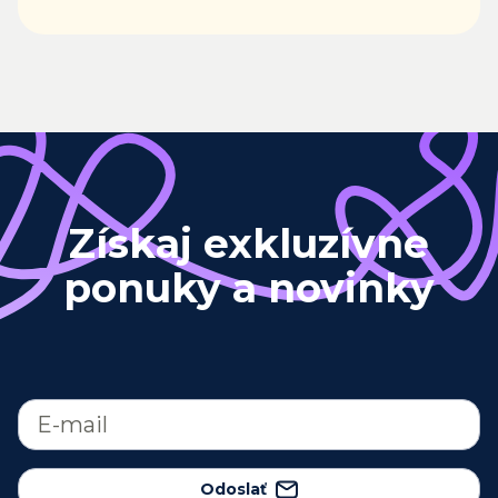
Získaj exkluzívne
ponuky a novinky
Odoslať