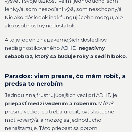
vysvetlí svoje ťažkosti veľmi jednoducho: som
lenivý/á, som nespoľahlivý/á, som neschopný/á.
Nie ako dôsledok inak fungujúceho mozgu, ale
ako osobnostný nedostatok.
A to je jeden z najzákernejších dôsledkov
nediagnostikovaného
ADHD
:
negatívny
sebaobraz, ktorý sa buduje roky a sedí hlboko.
Paradox: viem presne, čo mám robiť, a
predsa to nerobím
Jednou z najfrustrujúcejších vecí pri ADHD je
priepasť medzi vedením a robením.
Môžeš
presne vedieť, čo treba urobiť, byť skutočne
motivovaný/á, a mozog sa jednoducho
nenaštartuje. Táto priepasť sa potom