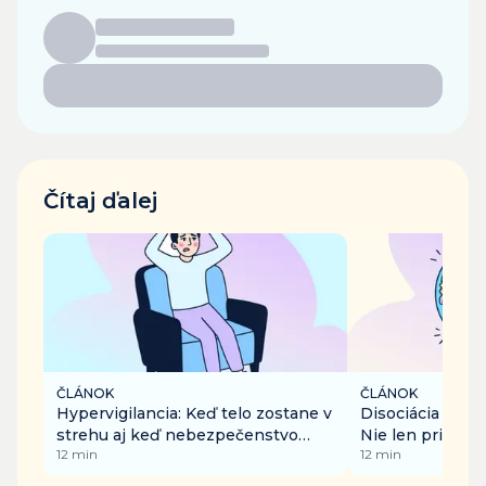
Čítaj ďalej
ČLÁNOK
ČLÁNOK
Hypervigilancia: Keď telo zostane v
Disociácia v ka
strehu aj keď nebezpečenstvo
Nie len pri traum
12
min
12
min
pominulo
nude či preťaže