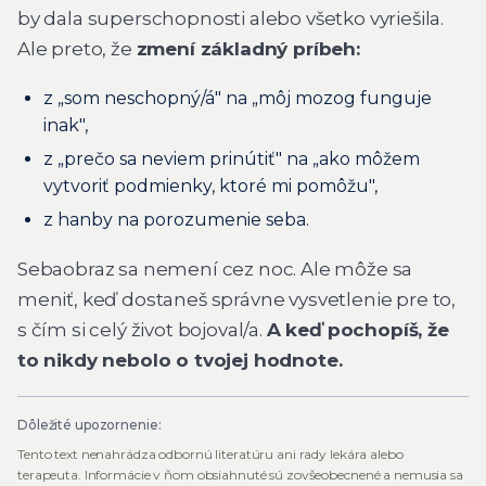
by dala superschopnosti alebo všetko vyriešila.
Ale preto, že
zmení základný príbeh:
z „som neschopný/á" na „môj mozog funguje
inak",
z „prečo sa neviem prinútiť" na „ako môžem
vytvoriť podmienky, ktoré mi pomôžu",
z hanby na porozumenie seba.
Sebaobraz sa nemení cez noc. Ale môže sa
meniť, keď dostaneš správne vysvetlenie pre to,
s čím si celý život bojoval/a.
A keď pochopíš, že
to nikdy nebolo o tvojej hodnote.
Dôležité upozornenie:
Tento text nenahrádza odbornú literatúru ani rady lekára alebo
terapeuta. Informácie v ňom obsiahnuté sú zovšeobecnené a nemusia sa