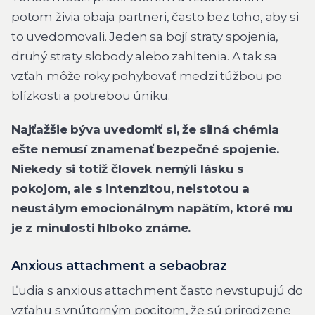
potom živia obaja partneri, často bez toho, aby si
to uvedomovali. Jeden sa bojí straty spojenia,
druhý straty slobody alebo zahltenia. A tak sa
vzťah môže roky pohybovať medzi túžbou po
blízkosti a potrebou úniku.
Najťažšie býva uvedomiť si, že silná chémia
ešte nemusí znamenať bezpečné spojenie.
Niekedy si totiž človek nemýli lásku s
pokojom, ale s intenzitou, neistotou a
neustálym emocionálnym napätím, ktoré mu
je z minulosti hlboko známe.
Anxious attachment a sebaobraz
Ľudia s anxious attachment často nevstupujú do
vzťahu s vnútorným pocitom, že sú prirodzene