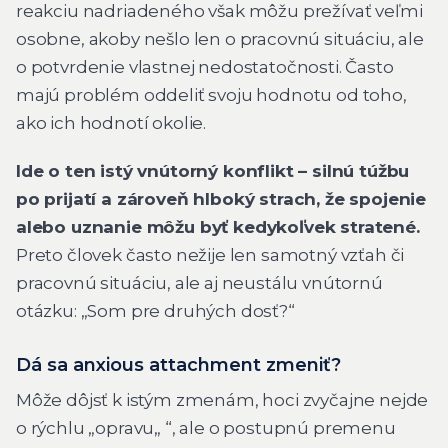
reakciu nadriadeného však môžu prežívať veľmi
osobne, akoby nešlo len o pracovnú situáciu, ale
o potvrdenie vlastnej nedostatočnosti. Často
majú problém oddeliť svoju hodnotu od toho,
ako ich hodnotí okolie.
Ide o ten istý vnútorný konflikt – silnú túžbu
po prijatí a zároveň hlboký strach, že spojenie
alebo uznanie môžu byť kedykoľvek stratené.
Preto človek často nežije len samotný vzťah či
pracovnú situáciu, ale aj neustálu vnútornú
otázku: „Som pre druhých dosť?“
Dá sa anxious attachment zmeniť?
Môže dôjsť k istým zmenám, hoci zvyčajne nejde
o rýchlu „opravu„ “, ale o postupnú premenu