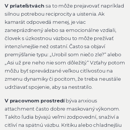
V priateľstvách
sa to môže prejavovať napríklad
silnou potrebou reciprocity a uistenia. Ak
kamarát odpovedá menej, je viac
zaneprázdnený alebo sa emocionálne vzdiali,
človek s úzkostnou väzbou to môže prežívať
intenzívnejšie než ostatní. Často sa objaví
premýšľanie typu: „Urobil som niečo zle?“ alebo
„Asi už pre neho nie som dôležitý.“ Vzťahy potom
môžu byť sprevádzané veľkou citlivosťou na
zmenu dynamiky či pocitom, že treba neustále
udržiavať spojenie, aby sa nestratilo.
V pracovnom prostredí
býva anxious
attachment často dobre maskovaný výkonom.
Takíto ľudia bývajú veľmi zodpovední, snaživí a
citliví na spätnú väzbu. Kritiku alebo chladnejšiu