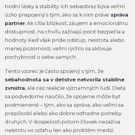
hodní lásky a stability. Ich sebaobraz býva veľmi
úzko prepojený s tým, ako sa k nim práve
správa
partner
. Ak cítia blízkosť, záujem a emocionálnu
dostupnosť, na chvíľu zažívajú pocit bezpečia a
hodnoty. Keď však príde odstup, neistota alebo
menej pozornosti, veľmi rýchlo sa aktivuje
pochybnosť o sebe samých.
Tento vzorec je často spojený s tým, že
sebahodnota sa v detstve netvorila stabilne
zvnútra
, ale cez reakcie významných ľudí. Dieťa
sa podvedome naučilo, že spojenie môže byť
podmienené – tým, ako sa správa, ako veľmi sa
prispôsobí alebo ako dobre odhadne potreby
druhých. V dospelosti potom človek nezažíva
neistotu vo vzťahu len ako problém medzi