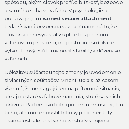
spôsobu, akým človek prežíva blízkosť, bezpečie
a samého seba vo vzťahu. V psychológii sa
používa pojem
earned secure attachment
–
teda získaná bezpečná väzba. Znamená to, že
človek síce nevyrastal v úplne bezpečnom
vzťahovom prostredí, no postupne si dokáže
vytvoriť nový vnútorný pocit stability a dôvery vo
vzťahoch.
Dôležitou súčasťou tejto zmeny je uvedomenie
si vlastných spúšťačov. Mnohí ľudia si až časom
všimnú, že nereagujú len na prítomnú situáciu,
ale aj na staré vzťahové zranenia, ktoré sa v nich
aktivujú. Partnerovo ticho potom nemusí byť len
ticho, ale môže spustiť hlboký pocit neistoty,
osamelosti alebo strachu zo straty spojenia.