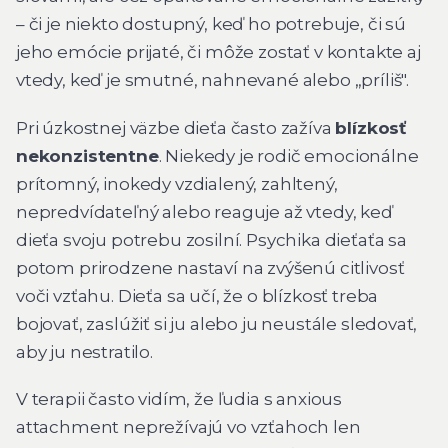
– či je niekto dostupný, keď ho potrebuje, či sú
jeho emócie prijaté, či môže zostať v kontakte aj
vtedy, keď je smutné, nahnevané alebo „príliš".
Pri úzkostnej väzbe dieťa často zažíva
blízkosť
nekonzistentne
. Niekedy je rodič emocionálne
prítomný, inokedy vzdialený, zahltený,
nepredvídateľný alebo reaguje až vtedy, keď
dieťa svoju potrebu zosilní. Psychika dieťaťa sa
potom prirodzene nastaví na zvýšenú citlivosť
voči vzťahu. Dieťa sa učí, že o blízkosť treba
bojovať, zaslúžiť si ju alebo ju neustále sledovať,
aby ju nestratilo.
V terapii často vidím, že ľudia s anxious
attachment neprežívajú vo vzťahoch len