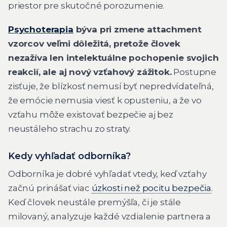
priestor pre skutočné porozumenie.
Psychoterapia
býva pri zmene attachment
vzorcov veľmi dôležitá, pretože človek
nezažíva len intelektuálne pochopenie svojich
reakcií, ale aj nový vzťahový zážitok.
Postupne
zisťuje, že blízkosť nemusí byť nepredvídateľná,
že emócie nemusia viesť k opusteniu, a že vo
vzťahu môže existovať bezpečie aj bez
neustáleho strachu zo straty.
Kedy vyhľadať odborníka?
Odborníka je dobré vyhľadať vtedy, keď vzťahy
začnú prinášať viac
úzkosti než pocitu bezpečia
.
Keď človek neustále premýšľa, či je stále
milovaný, analyzuje každé vzdialenie partnera a