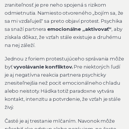
zraniteľnosť je pre neho spojená s rizikom
odmietnutia. Namiesto otvoreného „bojím sa, že
sa mi vzďaľuješ" sa preto objaví protest. Psychika
sa snaží partnera
emocionálne „aktivovať“
, aby
získala dôkaz, že vzťah stále existuje a druhému
na nej záleží.
Jednou z foriem protestujúceho správania môže
byť
vyvolávanie konfliktov.
Pre niektorých ľudí
je aj negatívna reakcia partnera psychicky
znesiteľnejšia než pocit emocionálneho chladu
alebo neistoty. Hádka totiž paradoxne vytvára
kontakt, intenzitu a potvrdenie, že vzťah je stále
živý.
Časté je aj trestanie mlčaním. Navonok môže
pôsobiť ako odstup alebo nezáujem, no často