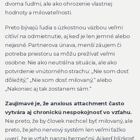
dvoma ľuďmi, ale ako ohrozenie vlastnej
hodnoty a milovateľnosti.
Preto bývajú ľudia s úzkostnou väzbou veľmi
citliví na odmietnutie, aj keď je len jemné alebo
nejasné. Partnerova únava, menší záujem či
potreba priestoru sa môžu prežívať veľmi
osobne. Nie ako neutrálna situácia, ale ako
potvrdenie vnútorného strachu: „Nie som dosť
dôležitý,“ „Nie som dosť milovaný,“ alebo
„Nakoniec aj tak zostanem sám.“
Zaujímavé je, že anxious attachment často
vytvára aj chronickú nespokojnosť vo vzťahu.
Nie preto, že by človek nechcel byť milovaný, ale
preto, že jeho nervový systém len veľmi ťažko
uverí, že je vzťah naozaj bezpečný. Aj keď blízkosť