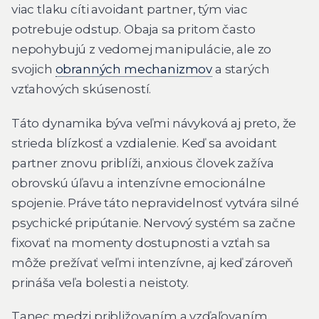
viac tlaku cíti avoidant partner, tým viac
potrebuje odstup. Obaja sa pritom často
nepohybujú z vedomej manipulácie, ale zo
svojich
obranných mechanizmov
a starých
vzťahových skúseností.
Táto dynamika býva veľmi návyková aj preto, že
strieda blízkosť a vzdialenie. Keď sa avoidant
partner znovu priblíži, anxious človek zažíva
obrovskú úľavu a intenzívne emocionálne
spojenie. Práve táto nepravidelnosť vytvára silné
psychické pripútanie. Nervový systém sa začne
fixovať na momenty dostupnosti a vzťah sa
môže prežívať veľmi intenzívne, aj keď zároveň
prináša veľa bolesti a neistoty.
Tanec medzi približovaním a vzďaľovaním