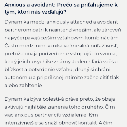
Anxious a avoidant: Prečo sa priťahujeme k
tým, ktorí nás vzďaľujú?
Dynamika medzi anxiously attached a avoidant
partnerom patrí k najintenzívnejším, ale zároveň
najvyčerpávajúcejším vzťahovým kombináciám.
Často medzi nimi vzniká veľmi silná príťažlivosť,
pretože obaja podvedome vstupujú do vzorca,
ktorý je ich psychike známy. Jeden hľadá väčšiu
blízkosť a potvrdenie vzťahu, druhý si chráni
autonómiu a pri prílišnej intimite začne cítiť tlak
alebo zahltenie.
Dynamika býva bolestivá práve preto, že obaja
aktivujú najhlbšie zranenia toho druhého. Čím
viac anxious partner cíti vzdialenie, tým
intenzívnejšie sa snaží obnoviť kontakt. A čím