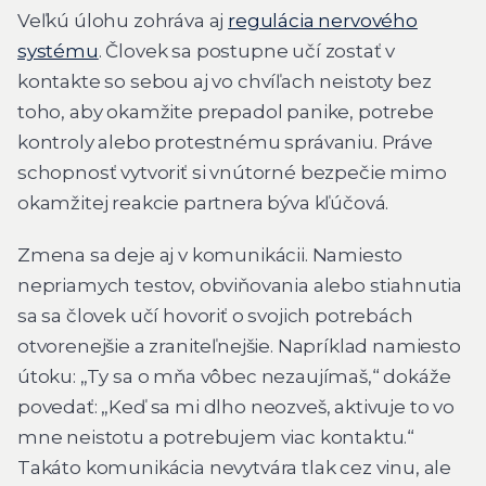
Veľkú úlohu zohráva aj
regulácia nervového
systému
. Človek sa postupne učí zostať v
kontakte so sebou aj vo chvíľach neistoty bez
toho, aby okamžite prepadol panike, potrebe
kontroly alebo protestnému správaniu. Práve
schopnosť vytvoriť si vnútorné bezpečie mimo
okamžitej reakcie partnera býva kľúčová.
Zmena sa deje aj v komunikácii. Namiesto
nepriamych testov, obviňovania alebo stiahnutia
sa sa človek učí hovoriť o svojich potrebách
otvorenejšie a zraniteľnejšie. Napríklad namiesto
útoku: „Ty sa o mňa vôbec nezaujímaš,“ dokáže
povedať: „Keď sa mi dlho neozveš, aktivuje to vo
mne neistotu a potrebujem viac kontaktu.“
Takáto komunikácia nevytvára tlak cez vinu, ale