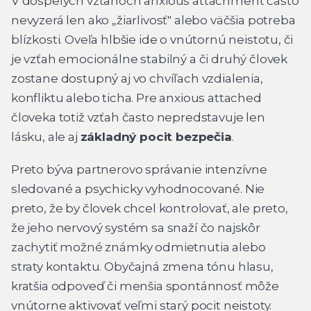
V dospelých vzťahoch anxious attachment často
nevyzerá len ako „žiarlivosť" alebo väčšia potreba
blízkosti. Oveľa hlbšie ide o vnútornú neistotu, či
je vzťah emocionálne stabilný a či druhý človek
zostane dostupný aj vo chvíľach vzdialenia,
konfliktu alebo ticha. Pre anxious attached
človeka totiž vzťah často nepredstavuje len
lásku, ale aj
základný pocit bezpečia
.
Preto býva partnerovo správanie intenzívne
sledované a psychicky vyhodnocované. Nie
preto, že by človek chcel kontrolovať, ale preto,
že jeho nervový systém sa snaží čo najskôr
zachytiť možné známky odmietnutia alebo
straty kontaktu. Obyčajná zmena tónu hlasu,
kratšia odpoveď či menšia spontánnosť môže
vnútorne aktivovať veľmi starý pocit neistoty.