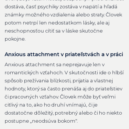
dostáva, časť psychiky zostáva v napätí a hľadá
známky možného vzdialenia alebo straty. Človek
potom netrpí len nedostatkom lásky, ale aj
neschopnosťou cítiť sa v láske skutočne
pokojne.
Anxious attachment v priateľstvách a v práci
Anxious attachment sa neprejavuje len v
romantických vzťahoch. V skutočnosti ide o hlbší
spôsob prežívania blízkosti, prijatia a vlastnej
hodnoty, ktorý sa často prenáša aj do priateľstiev
či pracovných vzťahov. Človek môže byť veľmi
citlivý na to, ako ho druhí vnímajú, či je
dostatočne dôležitý, potrebný alebo či ho niekto
postupne „neodsúva bokom".