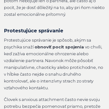
potom nebojuje len o partnera, ale často aj o
pocit, že je dosť dôležitý na to, aby pri ňom niekto
zostal emocionálne prítomný.
Protestujúce správanie
Protestujúce správanie je spôsob, akým sa
psychika snaží
obnoviť pocit spojenia
vo chvíli,
keď zažíva emocionálne ohrozenie alebo
vzdialenie partnera. Navonok môže pôsobiť
manipulatívne, chaoticky alebo protichodne, no
v hĺbke často nejde o snahu druhého
kontrolovať, ale o intenzívny strach zo straty
vzťahového kontaktu.
Človek s anxious attachment často nevie svoju
potrebu bezpečia pomenovať priamo, pretože