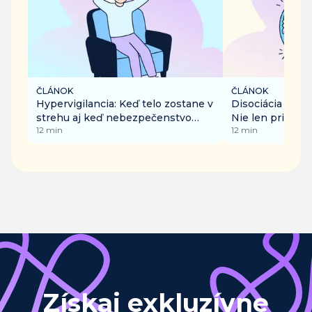
ČLÁNOK
ČLÁNOK
Hypervigilancia: Keď telo zostane v
Disociácia v ka
strehu aj keď nebezpečenstvo
Nie len pri traum
12
min
12
min
pominulo
nude či preťaže
Získaj exkluzívne