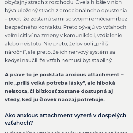
obyčajný strach z rozchodu. Oveľa hlbšie v nich
býva uložený strach z emocionálneho opustenia
– pocit, že zostanú sami so svojimi emóciami bez
bezpečného kontaktu. Preto bývajú vo vzťahoch
veľmi citliví na zmeny v komunikácii, vzdialenie
alebo neistotu. Nie preto, že by boli „príliš
nároční", ale preto, že ich nervový systém sa
kedysi naučil, že vzťah nemusí byť stabilný.
A práve to je podstata anxious attachment –
nie „príliš veľká potreba lásky", ale hlboká
neistota, či blízkosť zostane dostupná aj
vtedy, keď ju človek naozaj potrebuje.
Ako anxious attachment vyzerá v dospelých
vzťahoch?