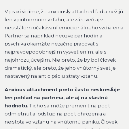
V praxi vidíme, že anxiously attached ľudia nežijú
len v prítomnom vzťahu, ale zároveň aj v
neustálom očakávaní emocionálneho vzdialenia.
Partner sa napríklad neozve pár hodín a
psychika okamžite nezačne pracovať s
najpravdepodobnejším vysvetlením, ale s
najohrozujúcejším. Nie preto, že by bol človek
dramatický, ale preto, že jeho vnútorný svet je
nastavený na anticipáciu straty vzťahu.
Anxious attachment preto často neskresľuje
len pohľad na partnera, ale aj na vlastnú
hodnotu.
Ticho sa môže premeniť na pocit
odmietnutia, odstup na pocit ohrozenia a
neistota vo vzťahu na vnútornú paniku. Človek