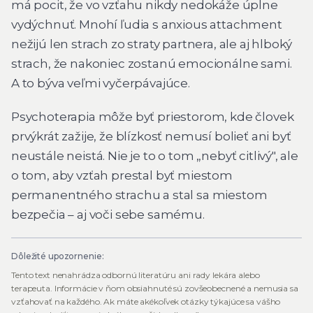
má pocit, že vo vzťahu nikdy nedokáže úplne
vydýchnuť. Mnohí ľudia s anxious attachment
nežijú len strach zo straty partnera, ale aj hlboký
strach, že nakoniec zostanú emocionálne sami.
A to býva veľmi vyčerpávajúce.
Psychoterapia môže byť priestorom, kde človek
prvýkrát zažije, že blízkosť nemusí bolieť ani byť
neustále neistá. Nie je to o tom „nebyť citlivý", ale
o tom, aby vzťah prestal byť miestom
permanentného strachu a stal sa miestom
bezpečia – aj voči sebe samému.
Dôležité upozornenie:
Tento text nenahrádza odbornú literatúru ani rady lekára alebo
terapeuta. Informácie v ňom obsiahnuté sú zovšeobecnené a nemusia sa
vzťahovať na každého. Ak máte akékoľvek otázky týkajúce sa vášho