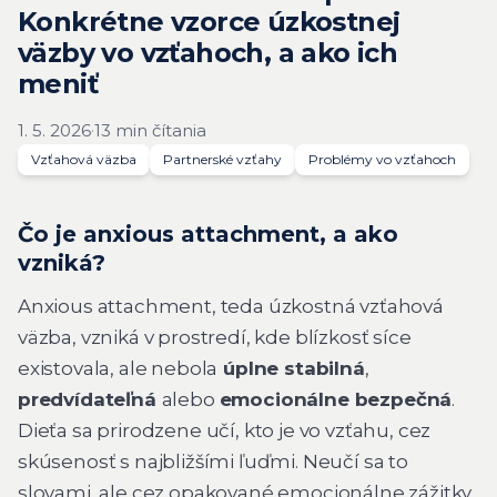
Konkrétne vzorce úzkostnej
väzby vo vzťahoch, a ako ich
meniť
1. 5. 2026
·
13 min čítania
Vzťahová väzba
Partnerské vzťahy
Problémy vo vzťahoch
Čo je anxious attachment, a ako
vzniká?
Anxious attachment, teda úzkostná vzťahová
väzba, vzniká v prostredí, kde blízkosť síce
existovala, ale nebola
úplne stabilná
,
predvídateľná
alebo
emocionálne bezpečná
.
Dieťa sa prirodzene učí, kto je vo vzťahu, cez
skúsenosť s najbližšími ľuďmi. Neučí sa to
slovami, ale cez opakované emocionálne zážitky