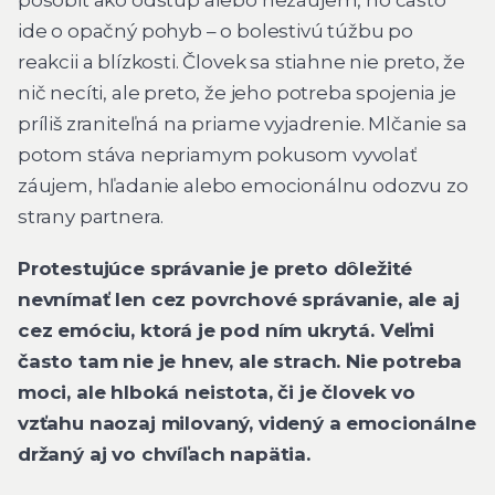
ide o opačný pohyb – o bolestivú túžbu po
reakcii a blízkosti. Človek sa stiahne nie preto, že
nič necíti, ale preto, že jeho potreba spojenia je
príliš zraniteľná na priame vyjadrenie. Mlčanie sa
potom stáva nepriamym pokusom vyvolať
záujem, hľadanie alebo emocionálnu odozvu zo
strany partnera.
Protestujúce správanie je preto dôležité
nevnímať len cez povrchové správanie, ale aj
cez emóciu, ktorá je pod ním ukrytá. Veľmi
často tam nie je hnev, ale strach. Nie potreba
moci, ale hlboká neistota, či je človek vo
vzťahu naozaj milovaný, videný a emocionálne
držaný aj vo chvíľach napätia.