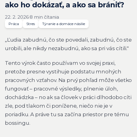
ako ho dokázať, a ako sa brániť?
·
22. 2. 2026
8 min čítania
Práca
Stres
Týranie a domáce násilie
„Ľudia zabudnú, čo ste povedali, zabudnú, čo ste
urobili, ale nikdy nezabudnú, ako sa pri vás cítili."
Tento výrok často používam vo svojej praxi,
pretože presne vystihuje podstatu mnohých
pracovných vzťahov. Na prvý pohľad môže všetko
fungovať – pracovné výsledky, plnenie úloh,
dochádzka – no ak sa človek v práci dlhodobo cíti
zle, pod tlakom či ponížene, niečo nie je v
poriadku. A práve tu sa začína priestor pre tému
bossingu.