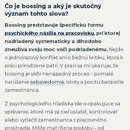
Čo je bossing a aký je skutočný
význam tohto slova?
Bossing predstavuje špecifickú formu
psychického násilia na pracovisku
, pri ktorej
nadriadený systematicky a dlhodobo
zneužíva svoju moc voči podriadenému.
Nejde
o jednorazový konflikt ani o bežnú kritiku, ktorá k
práci prirodzene patrí. V praxi sa mi ukazuje, že
bossing je skôr nenápadný proces – pomalé
narúšanie
sebavedomia
, istoty a pocitu bezpečia
zamestnanca.
Z psychologického hľadiska ide o opakujúce sa
správanie, ktoré má za cieľ oslabiť, kontrolovať
alebo vytlačiť zamestnanca z pracovného
prostredia. Môže mať rôzne podoby – od