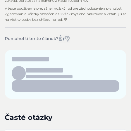
zdravia, obráťte sa na jedného z našich odborníkov.
V texte používame prevažne mužský rod pre zjednodušenie a plynulosť
vyjadrovania. Všetky označenia sú však myslené inkluzívne a vzťahujú sa
na všetky osoby bez ohľadu na rod. 💙
👍
👎
Pomohol ti tento článok?
Časté otázky