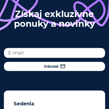
Získaj exkluzívne
ponuky a novinky
Odoslať
Sedenia