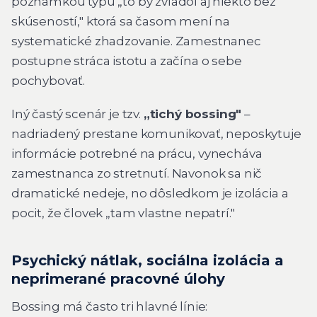
poznámkou typu „to by zvládol aj niekto bez
skúseností," ktorá sa časom mení na
systematické zhadzovanie. Zamestnanec
postupne stráca istotu a začína o sebe
pochybovať.
Iný častý scenár je tzv.
„tichý bossing"
–
nadriadený prestane komunikovať, neposkytuje
informácie potrebné na prácu, vynecháva
zamestnanca zo stretnutí. Navonok sa nič
dramatické nedeje, no dôsledkom je izolácia a
pocit, že človek „tam vlastne nepatrí."
Psychický nátlak, sociálna izolácia a
neprimerané pracovné úlohy
Bossing má často tri hlavné línie: