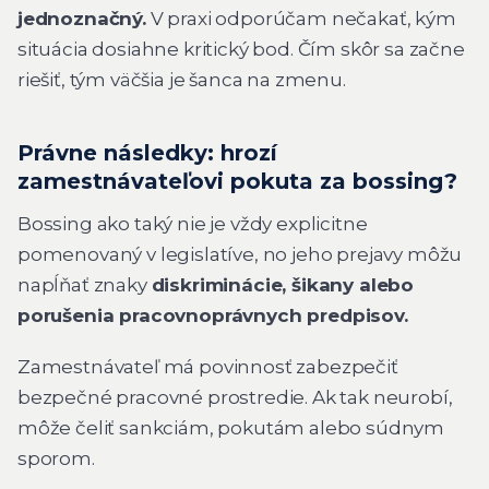
jednoznačný.
V praxi odporúčam nečakať, kým
situácia dosiahne kritický bod. Čím skôr sa začne
riešiť, tým väčšia je šanca na zmenu.
Právne následky: hrozí
zamestnávateľovi pokuta za bossing?
Bossing ako taký nie je vždy explicitne
pomenovaný v legislatíve, no jeho prejavy môžu
napĺňať znaky
diskriminácie, šikany alebo
porušenia pracovnoprávnych predpisov.
Zamestnávateľ má povinnosť zabezpečiť
bezpečné pracovné prostredie. Ak tak neurobí,
môže čeliť sankciám, pokutám alebo súdnym
sporom.