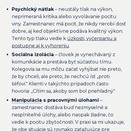
Psychický nátlak
– neustály tlak na výkon,
neprimeraná kritika alebo vyvolávanie pocitu
viny. Zamestnanec má pocit, že nikdy nerobí dosť
dobre, aj keď objektívne podáva kvalitný výkon.
Tento typ tlaku vedie k
úzkosti, vyčerpaniu a
postupne aj k vyhoreniu
.
Sociálna izolácia
– človek je vynechávaný z
komunikácie a prestáva byť súčasťou tímu.
Kolegovia sa mu môžu začať vyhýbať nie preto,
že by chceli, ale preto, že nechcú ísť „proti
šéfovi." Klienti v takýchto prípadoch často
hovoria: „Cítim sa, akoby som bol priehľadný."
Manipulácia
s pracovnými úlohami
–
zamestnanec dostáva buď nezmyselné a
nesplniteľné úlohy, alebo naopak žiadne, čo
vedie k pocitu zbytočnosti. V praxi sa mi ukazuje,
že obe situácie sú rovnako zaťažujúce pre