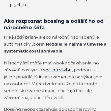
psychiku.
Ako rozpoznať bossing a odlíšiť ho od
náročného šéfa
Nie každý prísny alebo náročný nadriadený je
automaticky „boss".
Rozdiel je najmä v úmysle a
systematickosti správania.
Náročný šéf môže mať vysoké očakávania, no
zároveň poskytuje
spätnú väzbu
, podporu a
jasné pravidlá. Kritika je zameraná na výkon, nie
na osobnosť. V praxi vnímam, že pri takomto
vedení síce zamestnanci pociťujú tlak, ale
zároveň majú pocit férovosti.
Bossing naopak zasahuje do osobnej roviny.