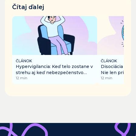
Čítaj ďalej
ČLÁNOK
ČLÁNOK
Hypervigilancia: Keď telo zostane v
Disociácia v ka
strehu aj keď nebezpečenstvo
Nie len pri traum
12
min
12
min
pominulo
nude či preťaže