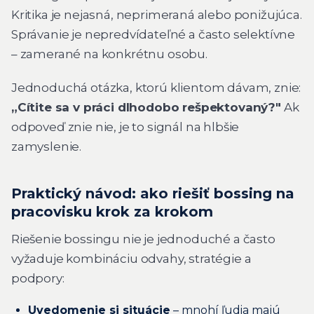
Kritika je nejasná, neprimeraná alebo ponižujúca.
Správanie je nepredvídateľné a často selektívne
– zamerané na konkrétnu osobu.
Jednoduchá otázka, ktorú klientom dávam, znie:
„Cítite sa v práci dlhodobo rešpektovaný?"
Ak
odpoveď znie nie, je to signál na hlbšie
zamyslenie.
Praktický návod: ako riešiť bossing na
pracovisku krok za krokom
Riešenie bossingu nie je jednoduché a často
vyžaduje kombináciu odvahy, stratégie a
podpory:
Uvedomenie si situácie
– mnohí ľudia majú