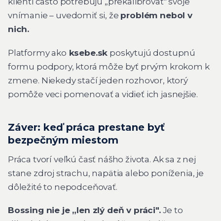
klienti často potrebujú „prekalibrovať" svoje
vnímanie – uvedomiť si, že
problém nebol v
nich.
Platformy ako
ksebe.sk
poskytujú dostupnú
formu podpory, ktorá môže byť prvým krokom k
zmene. Niekedy stačí jeden rozhovor, ktorý
pomôže veci pomenovať a vidieť ich jasnejšie.
Záver: keď práca prestane byť
bezpečným miestom
Práca tvorí veľkú časť nášho života. Ak sa z nej
stane zdroj strachu, napätia alebo poníženia, je
dôležité to nepodceňovať.
Bossing nie je „len zlý deň v práci".
Je to