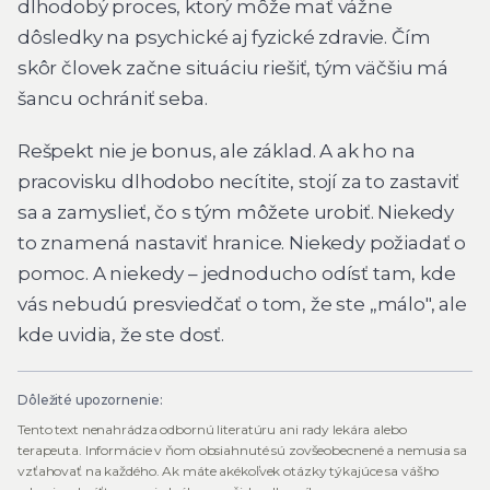
dlhodobý proces, ktorý môže mať vážne
dôsledky na psychické aj fyzické zdravie. Čím
skôr človek začne situáciu riešiť, tým väčšiu má
šancu ochrániť seba.
Rešpekt nie je bonus, ale základ. A ak ho na
pracovisku dlhodobo necítite, stojí za to zastaviť
sa a zamyslieť, čo s tým môžete urobiť. Niekedy
to znamená nastaviť hranice. Niekedy požiadať o
pomoc. A niekedy – jednoducho odísť tam, kde
vás nebudú presviedčať o tom, že ste „málo", ale
kde uvidia, že ste dosť.
Dôležité upozornenie:
Tento text nenahrádza odbornú literatúru ani rady lekára alebo
terapeuta. Informácie v ňom obsiahnuté sú zovšeobecnené a nemusia sa
vzťahovať na každého. Ak máte akékoľvek otázky týkajúce sa vášho