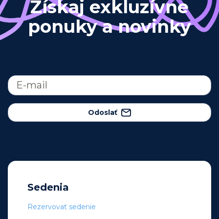
Získaj exkluzívne
ponuky a novinky
Odoslať
Sedenia
Rezervovať sedenie