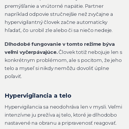
premýšľanie a vnútorné napätie. Partner
napríklad odpovie stručnejšie než zvyčajne a
hypervigilantný človek začne automaticky
hľadať, čo urobil zle alebo či sa niečo nedeje.
Dlhodobé fungovanie v tomto režime býva
veľmi vyčerpávajúce.
Človek totiž nebojuje len s
konkrétnym problémom, ale s pocitom, že jeho
telo a myseľ si nikdy nemôžu dovoliť úplne
poľaviť.
Hypervigilancia a telo
Hypervigilancia sa neodohráva len v mysli. Veľmi
intenzívne ju prežíva aj telo, ktoré je dlhodobo
nastavené na obranu a pripravenosť reagovať.