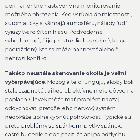
permanentne nastavený na monitorovanie
možného ohrozenia. Keď vstúpia do miestnosti,
automaticky si všímajú atmosféru, nálady ľudí,
výrazy tváre či tón hlasu. Podvedome
vyhodnocujú, či je prostredie bezpečné, kto je
podráždený, kto sa môže nahnevať alebo či
nehrozí konflikt.
Takéto neustále skenovanie okolia je veľmi
vyčerpávajúce.
Mozog a telo fungujú, akoby boli
stále „zapnuté", aj keď objektívne nie je dôvod na
poplach. Človek môže mať problém naozaj
oddychovať, pretože jeho nervový systém
nedokáže úplne vypnúť pohotovosť. Typické sú
preto
problémy so spánkom
, plytký spánok,
časté budenie alebo pocit, že ani po oddychu