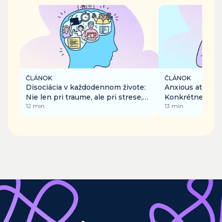
ČLÁNOK
ČLÁNOK
Disociácia v každodennom živote:
Anxious attachm
Nie len pri traume, ale pri strese,
Konkrétne vzor
12
min
13
min
nude či preťažení
vo vzťahoch, a 