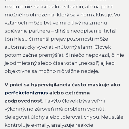
reaguje nie na aktuálnu situáciu, ale na pocit
možného ohrozenia, ktorý sa v ňom aktivuje. Vo
vzťahoch môže byť veľmi citlivý na zmenu
správania partnera – dlhšie neodpísanie, tichší
tón hlasu či menší prejav pozornosti môže
automaticky vyvolať vnútorný alarm. Človek
potom začne premýšľať, či niečo nepokazil, či nie
je odmietaný alebo či sa vzťah „nekazí", aj keď
objektívne sa možno nič vážne nedeje.
V práci sa hypervigilancia často maskuje ako
perfekcionizmus
alebo extrémna
zodpovednosť.
Takýto človek býva veľmi
výkonný, no zároveň má problém vypnúť,
delegovať úlohy alebo tolerovať chybu. Neustále
kontroluje e-maily, analyzuje reakcie