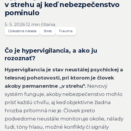
v strehu aj keď nebezpečenstvo
pominulo
·
5. 5. 2026
12 min čítania
Úzkostná nálada
Stres
Trauma
Čo je hypervigilancia, a ako ju
rozoznať?
Hypervigilancia je stav neustálej psychickej a
telesnej pohotovosti, pri ktorom je človek
akoby permanentne „v strehu".
Nervový
systém funguje, akoby nebezpečenstvo mohlo
prísť každú chvíľu, aj keď objektívne žiadna
hrozba prítomná nie je. Človek preto
podvedome neustále monitoruje okolie, nálady
ľudí, tóny hlasu, možné konflikty či signály