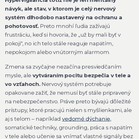
návyk, ale stav, v ktorom je celý nervový
systém dlhodobo nastavený na ochranu a
pohotovosť.
Preto mnohí ľudia zažívajú
frustráciu, keď si hovoria, že „už by mali byť v
pokoji", no ich telo stále reaguje napätím,
nepokojom alebo vnútorným alarmom.
Zmena sa zvyčajne nezačína presviedčaním
mysle, ale
vytváraním pocitu bezpečia v tele a
vo vzťahoch.
Nervový systém potrebuje
opakovane zažiť, že nemusí byť stále pripravený
na nebezpečenstvo. Práve preto bývajú dôležité
prístupy, ktoré pracujú nielen s myšlienkami, ale
aj s telom – napríklad
vedomé dýchanie
,
somatické techniky, grounding, práca s napätím
v tele alebo učenie sa vnímať vlastné signály bez