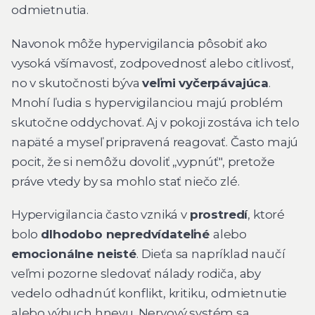
odmietnutia.
Navonok môže hypervigilancia pôsobiť ako
vysoká všímavosť, zodpovednosť alebo citlivosť,
no v skutočnosti býva
veľmi vyčerpávajúca
.
Mnohí ľudia s hypervigilanciou majú problém
skutočne oddychovať. Aj v pokoji zostáva ich telo
napäté a myseľ pripravená reagovať. Často majú
pocit, že si nemôžu dovoliť „vypnúť", pretože
práve vtedy by sa mohlo stať niečo zlé.
Hypervigilancia často vzniká v
prostredí
, ktoré
bolo
dlhodobo nepredvídateľné
alebo
emocionálne neisté
. Dieťa sa napríklad naučí
veľmi pozorne sledovať nálady rodiča, aby
vedelo odhadnúť konflikt, kritiku, odmietnutie
alebo výbuch hnevu. Nervový systém sa