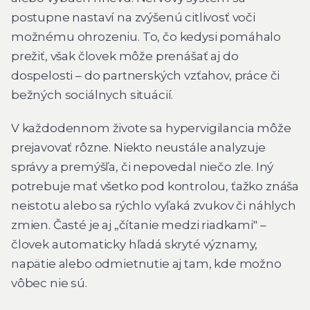
postupne nastaví na zvýšenú citlivosť voči
možnému ohrozeniu. To, čo kedysi pomáhalo
prežiť, však človek môže prenášať aj do
dospelosti – do partnerských vzťahov, práce či
bežných sociálnych situácií.
V každodennom živote sa hypervigilancia môže
prejavovať rôzne. Niekto neustále analyzuje
správy a premýšľa, či nepovedal niečo zle. Iný
potrebuje mať všetko pod kontrolou, ťažko znáša
neistotu alebo sa rýchlo vyľaká zvukov či náhlych
zmien. Časté je aj „čítanie medzi riadkami" –
človek automaticky hľadá skryté významy,
napätie alebo odmietnutie aj tam, kde možno
vôbec nie sú.