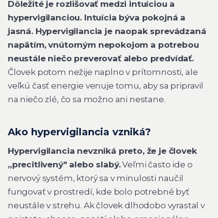
Dôležité je rozlišovať medzi intuíciou a
hypervigilanciou. Intuícia býva pokojná a
jasná. Hypervigilancia je naopak sprevádzaná
napätím, vnútorným nepokojom a potrebou
neustále niečo preverovať alebo predvídať.
Človek potom nežije naplno v prítomnosti, ale
veľkú časť energie venuje tomu, aby sa pripravil
na niečo zlé, čo sa možno ani nestane.
Ako hypervigilancia vzniká?
Hypervigilancia nevzniká preto, že je človek
„precitlivený" alebo slabý.
Veľmi často ide o
nervový systém, ktorý sa v minulosti naučil
fungovať v prostredí, kde bolo potrebné byť
neustále v strehu. Ak človek dlhodobo vyrastal v