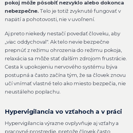
pokoj môže pôsobiť nezvyklo alebo dokonca
nebezpečne.
Telo je totiž zvyknuté fungovať v
napätí a pohotovosti, nie v uvoľnení.
Aj preto niekedy nestačí povedať človeku, aby
„viac oddychoval". Ak telo nevie bezpečne
prepnúť z režimu ohrozenia do režimu pokoja,
relaxácia sa môže stať ďalším zdrojom frustrácie.
Cesta k upokojeniu nervového systému býva
postupná a často začína tým, že sa človek znovu
učí vnímať vlastné telo ako miesto bezpečia, nie
neustáleho poplachu.
Hypervigilancia vo vzťahoch a v práci
Hypervigilancia výrazne ovplyvňuje aj vzťahy a
pracovné prostredie, pretože človek často