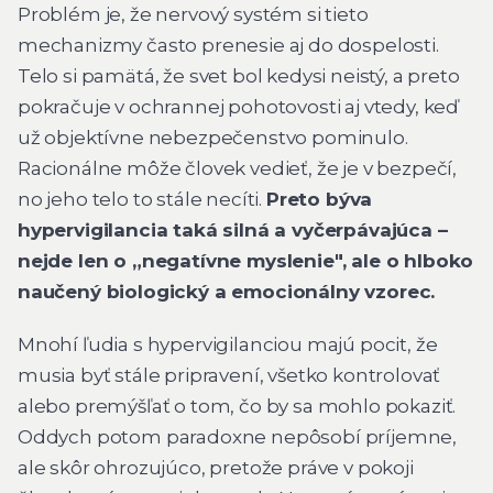
Problém je, že nervový systém si tieto
mechanizmy často prenesie aj do dospelosti.
Telo si pamätá, že svet bol kedysi neistý, a preto
pokračuje v ochrannej pohotovosti aj vtedy, keď
už objektívne nebezpečenstvo pominulo.
Racionálne môže človek vedieť, že je v bezpečí,
no jeho telo to stále necíti.
Preto býva
hypervigilancia taká silná a vyčerpávajúca –
nejde len o „negatívne myslenie", ale o hlboko
naučený biologický a emocionálny vzorec.
Mnohí ľudia s hypervigilanciou majú pocit, že
musia byť stále pripravení, všetko kontrolovať
alebo premýšľať o tom, čo by sa mohlo pokaziť.
Oddych potom paradoxne nepôsobí príjemne,
ale skôr ohrozujúco, pretože práve v pokoji