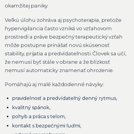
okamžitej paniky.
Veľkú úlohu zohráva aj psychoterapia, pretože
hypervigilancia často vzniká vo vzťahovom
prostredí a práve bezpečný terapeutický vzťah
môže postupne prinášať novú skúsenosť
stability, prijatia a predvídateľnosti. Človek sa učí,
že nemusí byť stále v obrane a že blízkosť
nemusí automaticky znamenať ohrozenie.
Pomáhajú aj malé každodenné návyky:
pravidelnosť a predvídateľný denný rytmus,
kvalitný spánok,
pohyb a práca s telom,
kontakt s bezpečnými ľuďmi,