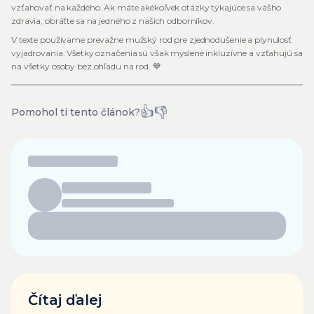
vzťahovať na každého. Ak máte akékoľvek otázky týkajúce sa vášho
zdravia, obráťte sa na jedného z našich odborníkov.
V texte používame prevažne mužský rod pre zjednodušenie a plynulosť
vyjadrovania. Všetky označenia sú však myslené inkluzívne a vzťahujú sa
na všetky osoby bez ohľadu na rod. 💙
👍
👎
Pomohol ti tento článok?
Čítaj ďalej