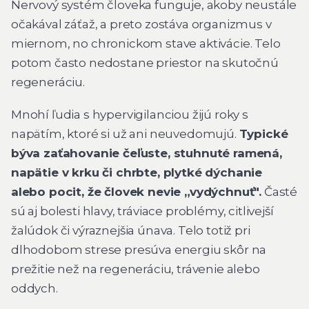
Nervový systém človeka funguje, akoby neustále
očakával záťaž, a preto zostáva organizmus v
miernom, no chronickom stave aktivácie. Telo
potom často nedostane priestor na skutočnú
regeneráciu.
Mnohí ľudia s hypervigilanciou žijú roky s
napätím, ktoré si už ani neuvedomujú.
Typické
býva zaťahovanie čeľuste, stuhnuté ramená,
napätie v krku či chrbte, plytké dýchanie
alebo pocit, že človek nevie „vydýchnuť".
Časté
sú aj bolesti hlavy, tráviace problémy, citlivejší
žalúdok či výraznejšia únava. Telo totiž pri
dlhodobom strese presúva energiu skôr na
prežitie než na regeneráciu, trávenie alebo
oddych.