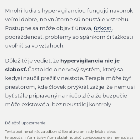
Mnohí ľudia s hypervigilanciou fungujú navonok
veľmi dobre, no vnútorne sú neustále v strehu.
Postupne sa môže objaviť únava,
úzkosť
,
podráždenosť, problémy so spánkom či ťažkosti
uvoľniť sa vo vzťahoch.
Dôležité je vedieť, že
hypervigilancia nie je
slabosť.
Často ide o nervový systém, ktorý sa
kedysi naučil prežiť v neistote. Terapia môže byť
priestorom, kde človek prvýkrát zažije, že nemusí
byť stále pripravený na niečo zlé a že bezpečie
môže existovať aj bez neustálej kontroly.
Dôležité upozornenie:
Tento text nenahrádza odbornú literatúru ani rady lekára alebo
terapeuta. Informácie v ňom obsiahnuté sú zovšeobecnené a nemusia sa