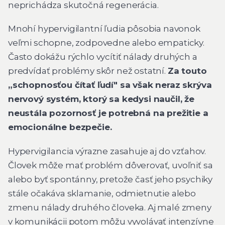
neprichádza skutočná regenerácia.
Mnohí hypervigilantní ľudia pôsobia navonok
veľmi schopne, zodpovedne alebo empaticky.
Často dokážu rýchlo vycítiť nálady druhých a
predvídať problémy skôr než ostatní.
Za touto
„schopnosťou čítať ľudí" sa však neraz skrýva
nervový systém, ktorý sa kedysi naučil, že
neustála pozornosť je potrebná na prežitie a
emocionálne bezpečie.
Hypervigilancia výrazne zasahuje aj do vzťahov.
Človek môže mať problém dôverovať, uvoľniť sa
alebo byť spontánny, pretože časť jeho psychiky
stále očakáva sklamanie, odmietnutie alebo
zmenu nálady druhého človeka. Aj malé zmeny
v komunikácii potom môžu vyvolávať intenzívne