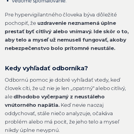
vedomé spomaľovanie.
Pre hypervigilantného človeka býva dôležité
pochopiť, že
uzdravenie neznamená úplne
prestať byť citlivý alebo vnímavý. Ide skôr o to,
aby telo a myseľ už nemuseli fungovať, akoby
nebezpečenstvo bolo prítomné neustále.
Kedy vyhľadať odborníka?
Odbornú pomoc je dobré vyhľadať vtedy, keď
človek cíti, že už nie je len „opatrný" alebo citlivý,
ale
dlhodobo vyčerpaný z neustáleho
vnútorného napätia.
Keď nevie naozaj
oddychovať, stále niečo analyzuje, očakáva
problém alebo má pocit, že jeho telo a myseľ
nikdy úplne nevypnú.