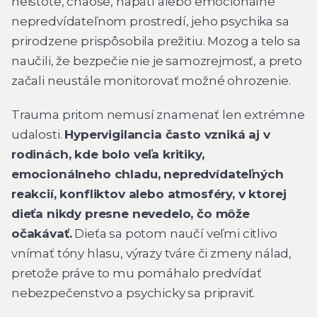
neistote, chaose, napätí alebo emocionálne
nepredvídateľnom prostredí, jeho psychika sa
prirodzene prispôsobila prežitiu. Mozog a telo sa
naučili, že bezpečie nie je samozrejmosť, a preto
začali neustále monitorovať možné ohrozenie.
Trauma pritom nemusí znamenať len extrémne
udalosti.
Hypervigilancia často vzniká aj v
rodinách, kde bolo veľa kritiky,
emocionálneho chladu, nepredvídateľných
reakcií, konfliktov alebo atmosféry, v ktorej
dieťa nikdy presne nevedelo, čo môže
očakávať.
Dieťa sa potom naučí veľmi citlivo
vnímať tóny hlasu, výrazy tváre či zmeny nálad,
pretože práve to mu pomáhalo predvídať
nebezpečenstvo a psychicky sa pripraviť.