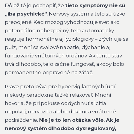
Dôležité je pochopiť, že
tieto symptómy nie sú
„iba psychické".
Nervový systém a telo sú úzko
prepojené. Keď mozog vyhodnocuje svet ako
potenciálne nebezpečný, telo automaticky
reaguje hormonálne aj fyziologicky – zrýchľuje sa
pulz, mení sa svalové napätie, dýchanie aj
fungovanie vnútorných orgánov. Ak tento stav
trvá dlhodobo, telo začne fungovať, akoby bolo
permanentne pripravené na záťaž.
Práve preto býva pre hypervigilantných ľudí
niekedy paradoxne ťažké relaxovať. Mnohí
hovoria, že pri pokuse oddýchnuť si cítia
nepokoj, nervozitu alebo dokonca vnútorné
podráždenie.
Nie je to len otázka vôle. Ak je
nervový systém dlhodobo dysregulovaný,