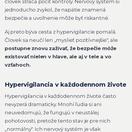
človek stráca pocit kontroly. Nervový systém si
jednoducho zvykol, že napätie znamená
bezpečie a uvoľnenie môže byť riskantné.
Aj preto býva cesta z hypervigilancie pomalá.
Človek sa neučí len „myslieť pozitívnejšie", ale
postupne znovu zažívať, že bezpečie môže
existovať nielen v hlave, ale aj v tele a vo
vzťahoch.
Hypervigilancia v každodennom živote
Hypervigilancia v každodennom živote často
nevyzerá dramaticky. Mnohí ľudia si ani
neuvedomujú, že fungujú v neustálej
pohotovosti, pretože tento stav je pre nich
„normálny". Ich nervový systém je však