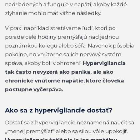
nadriadených a funguje v napätí, akoby každé
zlyhanie mohlo mať vážne následky.
V praxi napríklad stretávame ľudí, ktorí po
porade celé hodiny premýšľajú nad jednou
poznámkou kolegu alebo šéfa. Navonok pôsobia
pokojne, no vnútorne sa ich nervový systém
správa, akoby boli v ohrození.
Hypervigilancia
tak často nevyzerá ako panika, ale ako
chronické vnútorné napätie, ktoré človeka
postupne vyčerpáva.
Ako sa z hypervigilancie dostať?
Dostať sa z hypervigilancie neznamená naučiť sa
„menej premýšľať" alebo sa silou vôle upokojiť.
Hypervigilancia totiž nie je len mentálny