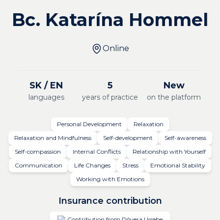
Bc. Katarína Hommel
Online
SK / EN
5
New
languages
years of practice
on the platform
Personal Development
Relaxation
Relaxation and Mindfulness
Self-development
Self-awareness
Self-compassion
Internal Conflicts
Relationship with Yourself
Communication
Life Changes
Stress
Emotional Stability
Working with Emotions
Insurance contribution
Contribution from Dôvera | ksebe