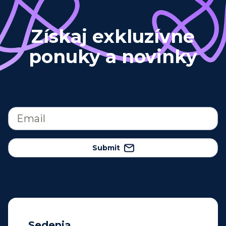
Získaj exkluzívne
ponuky a novinky
Submit
Sedenia