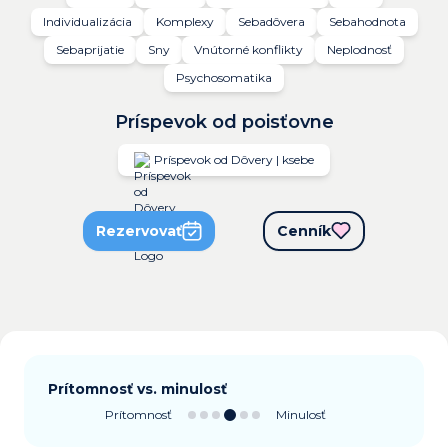
Individualizácia
Komplexy
Sebadôvera
Sebahodnota
Sebaprijatie
Sny
Vnútorné konflikty
Neplodnosť
Psychosomatika
Príspevok od poisťovne
Príspevok od Dôvery | ksebe
Rezervovať
Cenník
Prítomnosť vs. minulosť
Prítomnosť
Minulosť