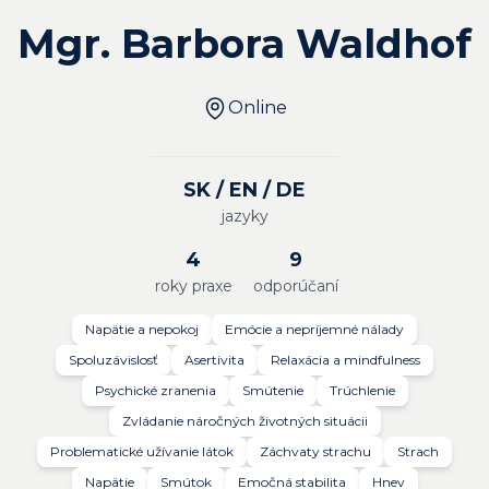
Mgr. Barbora Waldhof
Online
SK / EN / DE
jazyky
4
9
roky praxe
odporúčaní
Napätie a nepokoj
Emócie a nepríjemné nálady
Spoluzávislosť
Asertivita
Relaxácia a mindfulness
Psychické zranenia
Smútenie
Trúchlenie
Zvládanie náročných životných situácii
Problematické užívanie látok
Záchvaty strachu
Strach
Napätie
Smútok
Emočná stabilita
Hnev