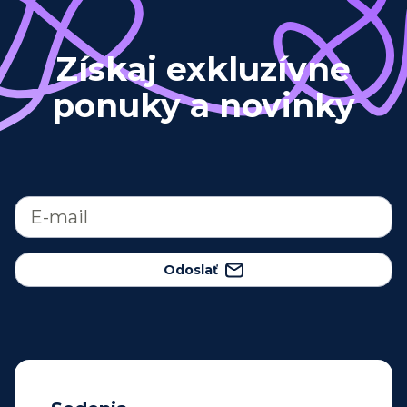
Získaj exkluzívne
ponuky a novinky
Odoslať