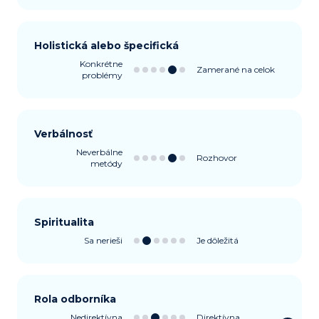
Holistická alebo špecifická
Konkrétne
Zamerané na celok
problémy
Verbálnosť
Neverbálne
Rozhovor
metódy
Spiritualita
Sa nerieši
Je dôležitá
Rola odborníka
Nedirektívna
Direktívna