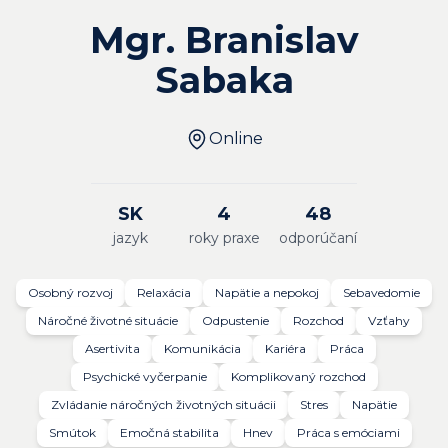
Mgr. Branislav
Sabaka
Online
SK
4
48
jazyk
roky praxe
odporúčaní
Osobný rozvoj
Relaxácia
Napätie a nepokoj
Sebavedomie
Náročné životné situácie
Odpustenie
Rozchod
Vzťahy
Asertivita
Komunikácia
Kariéra
Práca
Psychické vyčerpanie
Komplikovaný rozchod
Zvládanie náročných životných situácii
Stres
Napätie
Smútok
Emočná stabilita
Hnev
Práca s emóciami