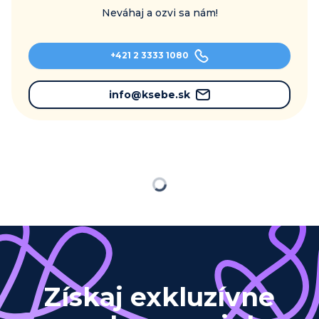
Neváhaj a ozvi sa nám!
+421 2 3333 1080
info@ksebe.sk
Načítavam…
Získaj exkluzívne