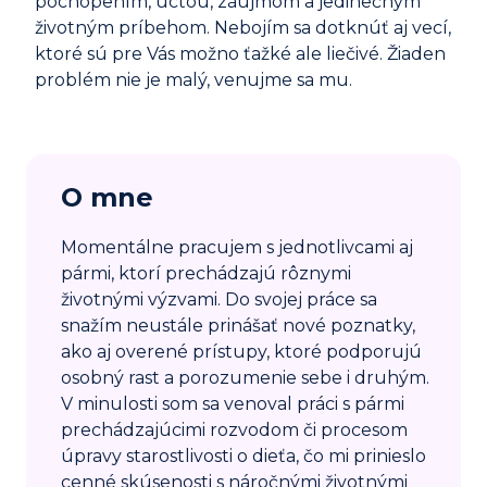
pochopením, úctou, záujmom a jedinečným
životným príbehom. Nebojím sa dotknúť aj vecí,
ktoré sú pre Vás možno ťažké ale liečivé. Žiaden
problém nie je malý, venujme sa mu.
O mne
Momentálne pracujem s jednotlivcami aj
pármi, ktorí prechádzajú rôznymi
životnými výzvami. Do svojej práce sa
snažím neustále prinášať nové poznatky,
ako aj overené prístupy, ktoré podporujú
osobný rast a porozumenie sebe i druhým.
V minulosti som sa venoval práci s pármi
prechádzajúcimi rozvodom či procesom
úpravy starostlivosti o dieťa, čo mi prinieslo
cenné skúsenosti s náročnými životnými