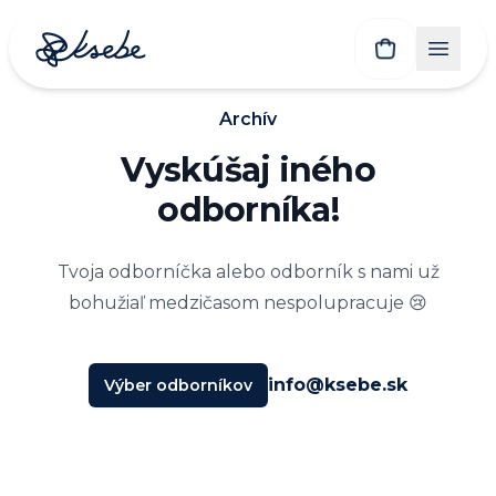
Archív
Vyskúšaj iného
odborníka!
Tvoja odborníčka alebo odborník s nami už
bohužiaľ medzičasom nespolupracuje 😢
info@ksebe.sk
Výber odborníkov