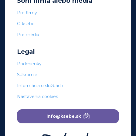
Som firma alebo médiá
Pre firmy
O ksebe
Pre médiá
Legal
Podmienky
Súkromie
Informácia o službách
Nastavenia cookies
info@ksebe.sk