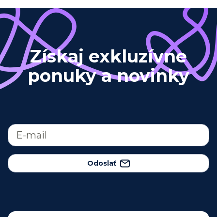
Získaj exkluzívne
ponuky a novinky
Odoslať