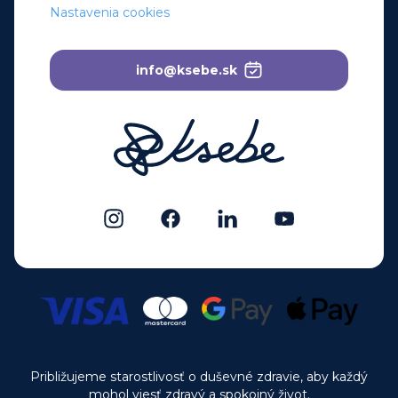
Nastavenia cookies
info@ksebe.sk
Približujeme starostlivosť o duševné zdravie, aby každý
mohol viesť zdravý a spokojný život.