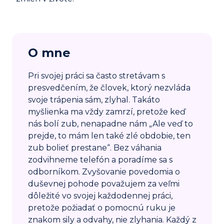
O mne
Pri svojej práci sa často stretávam s
presvedčením, že človek, ktorý nezvláda
svoje trápenia sám, zlyhal. Takáto
myšlienka ma vždy zamrzí, pretože keď
nás bolí zub, nenapadne nám „Ale veď to
prejde, to mám len také zlé obdobie, ten
zub bolieť prestane“. Bez váhania
zodvihneme telefón a poradíme sa s
odborníkom. Zvyšovanie povedomia o
duševnej pohode považujem za veľmi
dôležité vo svojej každodennej práci,
pretože požiadať o pomocnú ruku je
znakom sily a odvahy, nie zlyhania. Každý z