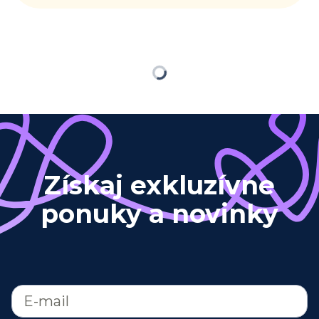
Načítavam…
Získaj exkluzívne
ponuky a novinky