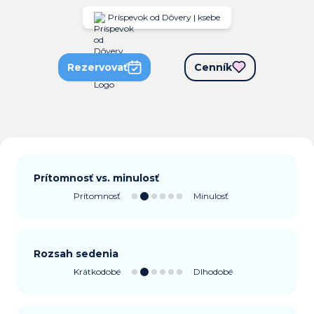
Príspevok od Dôvery | ksebe
Rezervovať
Cenník
Prítomnosť vs. minulosť
Prítomnosť
Minulosť
Rozsah sedenia
Krátkodobé
Dlhodobé