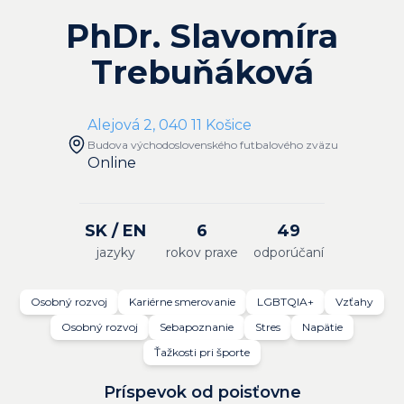
PhDr. Slavomíra
Trebuňáková
Alejová 2, 040 11 Košice
Budova východoslovenského futbalového zväzu
Online
SK / EN
6
49
jazyky
rokov praxe
odporúčaní
Osobný rozvoj
Kariérne smerovanie
LGBTQIA+
Vzťahy
Osobný rozvoj
Sebapoznanie
Stres
Napätie
Ťažkosti pri športe
Príspevok od poisťovne