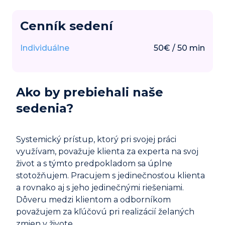
Cenník sedení
Individuálne
50
€
/
50
min
Ako by prebiehali naše
sedenia?
Systemický prístup, ktorý pri svojej práci
využívam, považuje klienta za experta na svoj
život a s týmto predpokladom sa úplne
stotožňujem. Pracujem s jedinečnosťou klienta
a rovnako aj s jeho jedinečnými riešeniami.
Dôveru medzi klientom a odborníkom
považujem za kľúčovú pri realizácií želaných
zmien v živote.