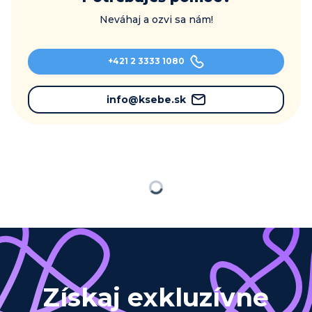
Neváhaj a ozvi sa nám!
+421 2 3333 1080
info@ksebe.sk
Načítavam…
Získaj exkluzívne