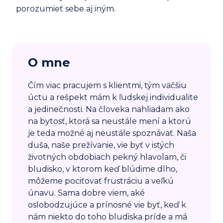
porozumieť sebe aj iným.
O mne
Čím viac pracujem s klientmi, tým väčšiu
úctu a rešpekt mám k ľudskej individualite
a jedinečnosti. Na človeka nahliadam ako
na bytosť, ktorá sa neustále mení a ktorú
je teda možné aj neustále spoznávať. Naša
duša, naše prežívanie, vie byť v istých
životných obdobiach pekný hlavolam, či
bludisko, v ktorom keď blúdime dlho,
môžeme pociťovať frustráciu a veľkú
únavu. Sama dobre viem, aké
oslobodzujúce a prínosné vie byť, keď k
nám niekto do toho bludiska príde a má