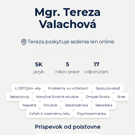
Mgr. Tereza
Valachová
Tereza poskytuje sedenia len online.
SK
5
17
jazyk
rokov praxe
odporúčaní
LGBTQIA+ ally
Problémy vo vzťahoch
Spoluzávislosť
Sebarozvoj
Náročné životné situácie
Zmysel života
Stres
Napätie
Smútok
Sebahodnota
Sebaláska
Vzťah k vlastnému telu
Psychosomatika
Príspevok od poisťovne