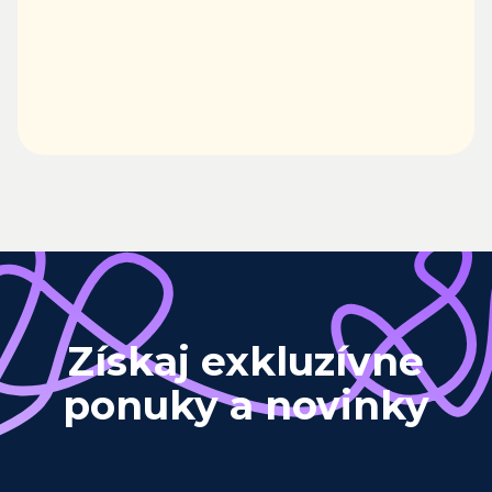
Získaj exkluzívne
ponuky a novinky