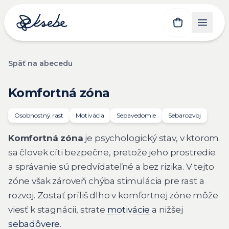
Späť na abecedu
Komfortná zóna
Osobnostný rast
Motivácia
Sebavedomie
Sebarozvoj
Komfortná zóna
je psychologický stav, v ktorom
sa človek cíti bezpečne, pretože jeho prostredie
a správanie sú predvídateľné a bez rizika. V tejto
zóne však zároveň chýba stimulácia pre rast a
rozvoj. Zostať príliš dlho v komfortnej zóne môže
viesť k stagnácii, strate
motivácie
a nižšej
sebadôvere
.