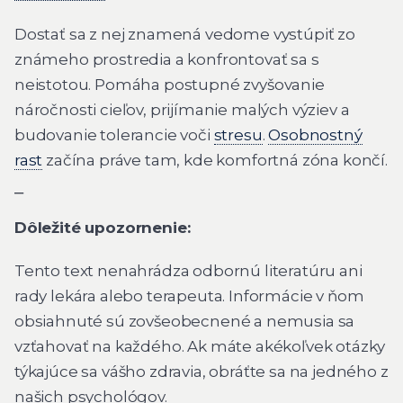
Dostať sa z nej znamená vedome vystúpiť zo
známeho prostredia a konfrontovať sa s
neistotou. Pomáha postupné zvyšovanie
náročnosti cieľov, prijímanie malých výziev a
budovanie tolerancie voči
stresu
.
Osobnostný
rast
začína práve tam, kde komfortná zóna končí.
⎯
Dôležité upozornenie:
Tento text nenahrádza odbornú literatúru ani
rady lekára alebo terapeuta. Informácie v ňom
obsiahnuté sú zovšeobecnené a nemusia sa
vzťahovať na každého. Ak máte akékoľvek otázky
týkajúce sa vášho zdravia, obráťte sa na jedného z
našich psychológov.