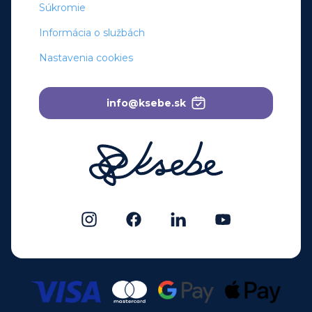
Súkromie
Informácia o službách
Nastavenia cookies
info@ksebe.sk