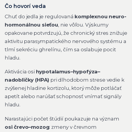
Čo hovorí veda
Chuť do jedla je regulovaná
komplexnou neuro-
hormonálnou sieťou
, nie vôľou. Výskumy
opakovane potvrdzujú, že chronický stres znižuje
aktivitu parasympatického nervového systému a
tlmí sekréciu ghrelínu, čím sa oslabuje pocit
hladu.
Aktivácia osi
hypotalamus–hypofýza–
nadobličky (HPA)
pri dlhodobom strese vedie k
zvýšenej hladine kortizolu, ktorý môže potláčať
apetít alebo narúšať schopnosť vnímať signály
hladu.
Narastajúci počet štúdií poukazuje na význam
osi črevo–mozog
: zmeny v črevnom