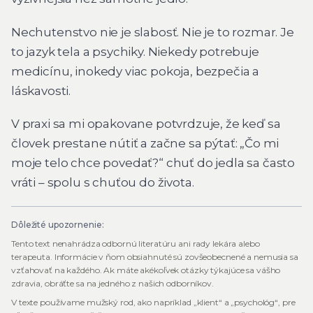
Nechutenstvo nie je slabosť. Nie je to rozmar. Je
to jazyk tela a psychiky. Niekedy potrebuje
medicínu, inokedy viac pokoja, bezpečia a
láskavosti.
V praxi sa mi opakovane potvrdzuje, že keď sa
človek prestane nútiť a začne sa pýtať:
„Čo mi
moje telo chce povedať?“
chuť do jedla sa často
vráti – spolu s chuťou do života.
Dôležité upozornenie:
Tento text nenahrádza odbornú literatúru ani rady lekára alebo
terapeuta. Informácie v ňom obsiahnuté sú zovšeobecnené a nemusia sa
vzťahovať na každého. Ak máte akékoľvek otázky týkajúce sa vášho
zdravia, obráťte sa na jedného z našich odborníkov.
V texte používame mužský rod, ako napríklad „klient“ a „psychológ“, pre