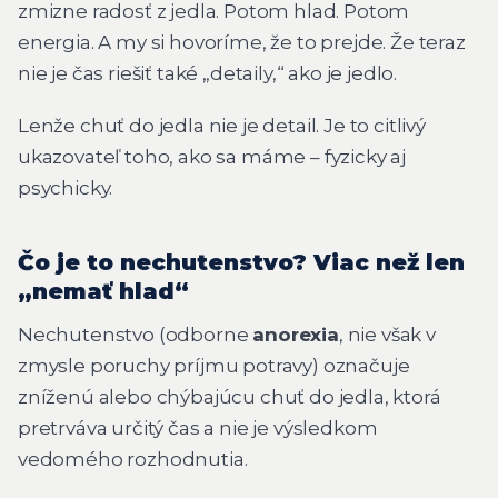
zmizne radosť z jedla. Potom hlad. Potom
energia. A my si hovoríme, že to prejde. Že teraz
nie je čas riešiť také „detaily,“ ako je jedlo.
Lenže chuť do jedla nie je detail. Je to citlivý
ukazovateľ toho, ako sa máme – fyzicky aj
psychicky.
Čo je to nechutenstvo? Viac než len
„nemať hlad“
Nechutenstvo (odborne
anorexia
, nie však v
zmysle poruchy príjmu potravy) označuje
zníženú alebo chýbajúcu chuť do jedla, ktorá
pretrváva určitý čas a nie je výsledkom
vedomého rozhodnutia.