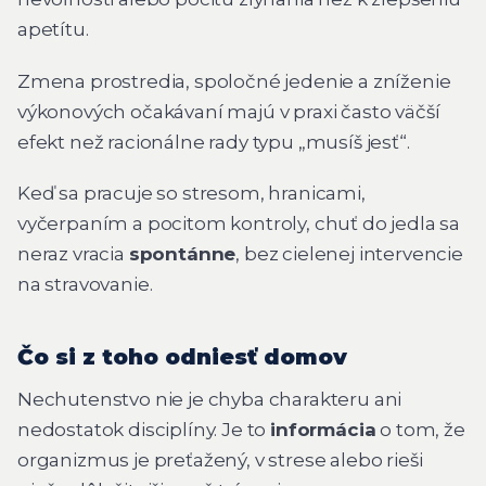
apetítu.
Zmena prostredia, spoločné jedenie a zníženie
výkonových očakávaní majú v praxi často väčší
efekt než racionálne rady typu „musíš jesť“.
Keď sa pracuje so stresom, hranicami,
vyčerpaním a pocitom kontroly, chuť do jedla sa
neraz vracia
spontánne
, bez cielenej intervencie
na stravovanie.
Čo si z toho odniesť domov
Nechutenstvo nie je chyba charakteru ani
nedostatok disciplíny. Je to
informácia
o tom, že
organizmus je preťažený, v strese alebo rieši