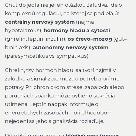
Chuť do jedla nie je len otázkou žalúdka. Ide o
komplexnú reguláciu, na ktorej sa podieľajú:
centrálny nervový systém
(najmä
hypotalamus),
hormóny hladu a sýtosti
(ghrelín, leptín, inzulín),
os črevo–mozog
(gut–
brain axis),
autonómny nervový systém
(parasympatikus vs. sympatikus).
Ghrelin, tzv.
hormón hladu
, sa tvorí najmä v
žalúdku a signalizuje mozgu potrebu príjmu
potravy. Pri chronickom strese, zápaloch alebo
poruchách spánku môže byť jeho sekrécia
utlmená. Leptín naopak informuje o
energetických zásobách – pri dlhodobom
nejedení sa jeho signalizácia rozlaďuje.
Dôležitú úlohu zohráva
blúdivý nerv (nervus