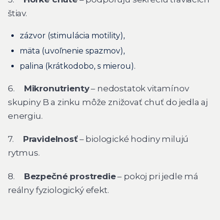
štiav.
zázvor (stimulácia motility),
mäta (uvoľnenie spazmov),
palina (krátkodobo, s mierou).
6.
Mikronutrienty
– nedostatok vitamínov
skupiny B a zinku môže znižovať chuť do jedla aj
energiu.
7.
Pravidelnosť
– biologické hodiny milujú
rytmus.
8.
Bezpečné prostredie
– pokoj pri jedle má
reálny fyziologický efekt.