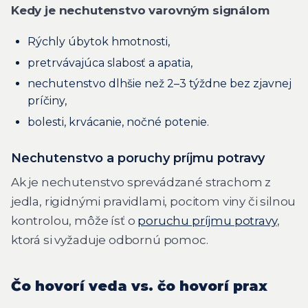
Kedy je nechutenstvo varovným signálom
Rýchly úbytok hmotnosti,
pretrvávajúca slabosť a apatia,
nechutenstvo dlhšie než 2–3 týždne bez zjavnej
príčiny,
bolesti, krvácanie, nočné potenie.
Nechutenstvo a poruchy príjmu potravy
Ak je nechutenstvo sprevádzané strachom z
jedla, rigidnými pravidlami, pocitom viny či silnou
kontrolou, môže ísť o
poruchu príjmu potravy
,
ktorá si vyžaduje odbornú pomoc.
Čo hovorí veda vs. čo hovorí prax