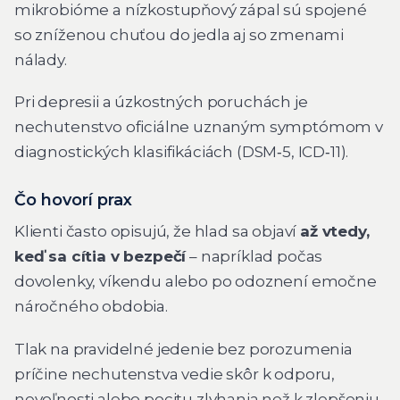
mikrobióme a nízkostupňový zápal sú spojené
so zníženou chuťou do jedla aj so zmenami
nálady.
Pri depresii a úzkostných poruchách je
nechutenstvo oficiálne uznaným symptómom v
diagnostických klasifikáciách (DSM‑5, ICD‑11).
Čo hovorí prax
Klienti často opisujú, že hlad sa objaví
až vtedy,
keď sa cítia v bezpečí
– napríklad počas
dovolenky, víkendu alebo po odoznení emočne
náročného obdobia.
Tlak na pravidelné jedenie bez porozumenia
príčine nechutenstva vedie skôr k odporu,
nevoľnosti alebo pocitu zlyhania než k zlepšeniu