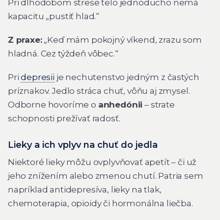
Pri dlhodobom strese telo jednoducho nemá
kapacitu „pustiť hlad.“
Z praxe:
„Keď mám pokojný víkend, zrazu som
hladná. Cez týždeň vôbec.“
Pri
depresii
je nechutenstvo jedným z častých
príznakov. Jedlo stráca chuť, vôňu aj zmysel.
Odborne hovoríme o
anhedónii
– strate
schopnosti prežívať radosť.
Lieky a ich vplyv na chuť do jedla
Niektoré lieky môžu ovplyvňovať apetít – či už
jeho znížením alebo zmenou chutí. Patria sem
napríklad antidepresíva, lieky na tlak,
chemoterapia, opioidy či hormonálna liečba.