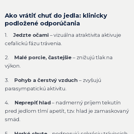
Ako vrátiť chuť do jedla: klinicky
podložené odporúčania
1.
Jedzte očami
– vizuálna atraktivita aktivuje
cefalickú fázu trávenia.
2.
Malé porcie, častejšie
– znižujú tlak na
výkon.
3.
Pohyb a čerstvý vzduch
– zvyšujú
parasympatickú aktivitu.
4.
Neprepiť hlad
– nadmerný príjem tekutín
pred jedlom tlmí apetít, tzv. hlad je zamaskovaný
smäd.
5.
Horké chute
– podporujú sekréciu tráviacich