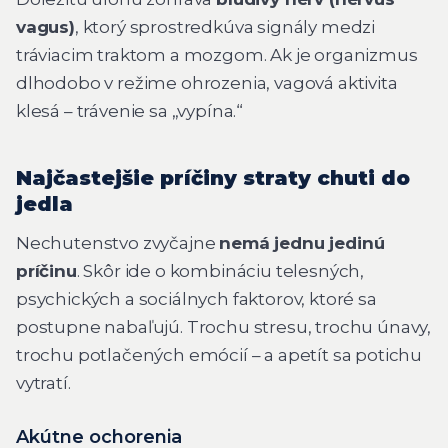
vagus)
, ktorý sprostredkúva signály medzi
tráviacim traktom a mozgom. Ak je organizmus
dlhodobo v režime ohrozenia, vagová aktivita
klesá – trávenie sa „vypína.“
Najčastejšie príčiny straty chuti do
jedla
Nechutenstvo zvyčajne
nemá jednu jedinú
príčinu
. Skôr ide o kombináciu telesných,
psychických a sociálnych faktorov, ktoré sa
postupne nabaľujú. Trochu stresu, trochu únavy,
trochu potlačených emócií – a apetít sa potichu
vytratí.
Akútne ochorenia