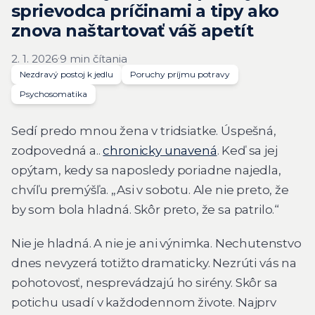
sprievodca príčinami a tipy ako
znova naštartovať váš apetít
·
2. 1. 2026
9 min čítania
Nezdravý postoj k jedlu
Poruchy príjmu potravy
Psychosomatika
Sedí predo mnou žena v tridsiatke. Úspešná,
zodpovedná a..
chronicky unavená
. Keď sa jej
opýtam, kedy sa naposledy poriadne najedla,
chvíľu premýšľa. „Asi v sobotu. Ale nie preto, že
by som bola hladná. Skôr preto, že sa patrilo.“
Nie je hladná. A nie je ani výnimka. Nechutenstvo
dnes nevyzerá totižto dramaticky. Nezrúti vás na
pohotovosť, nesprevádzajú ho sirény. Skôr sa
potichu usadí v každodennom živote. Najprv