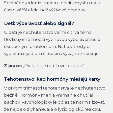
Spoločné jedenie, rutina a pocit zmyslu majú
často väčší efekt než výživové doplnky.
Deti: výberavosť alebo signál?
U detí je nechutenstvo veľmi citlivá téma.
Rozlišujeme medzi vývinovou vyberavosťou a
skutočným problémom. Nátlak, tresty či
vydieranie jedlom situáciu zvyčajne zhoršujú.
Z praxe:
„Dieťa neje rodičovi. Je sebe.“
Tehotenstvo: keď hormóny miešajú karty
V prvom trimestri tehotenstva je nechutenstvo
bežné. Hormóny menia vnímanie chutí aj
pachov. Psychologicky je dôležité normalizovať,
že nejde o zlyhanie, ale o fyziologickú reakciu.