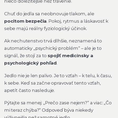
niečo dôležitejšie než trávenie.
Chuť do jedla sa neobnovuje tlakom, ale
pocitom bezpečia
. Pokoj, rytmus a láskavosť k
sebe majú reálny fyziologický účinok.
Ak nechutenstvo trvá dlhšie, neznamená to
automaticky „psychický problém“ – ale je to
signál, že stojí za to
spojiť medicínsky a
psychologický pohľad
.
Jedlo nie je len palivo. Je to vzťah – k telu, k času,
k sebe. Keď sa začne opravovať tento vzťah,
apetít často nasleduje.
Pýtajte sa menej:
„Prečo zase nejem?“
a viac:
„Čo
mi teraz chýba?“
Odpoveď býva niekedy
výživnejšia než samotné jedlo.