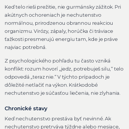
Keď telo rieši prežitie, nie gurmánsky zážitok. Pri
akútnych ochoreniach je nechutenstvo
normálnou, prirodzenou obrannou reakciou
organizmu. Virózy, zápaly, horúčka či tráviace
ťažkosti presmerujú energiu tam, kde je práve
najviac potrebná.
Z psychologického pohľadu tu často vzniká
konflikt: rozum hovorí „jedz, potrebuješ silu,“ telo
odpovedá „teraz nie.“ V týchto prípadoch je
dôležité netlačiť na výkon. Krátkodobé
nechutenstvo je súčasťou liečenia, nie zlyhania.
Chronické stavy
Keď nechutenstvo prestáva byť nevinné. Ak
nechutenstvo pretrváva týždne alebo mesiace,