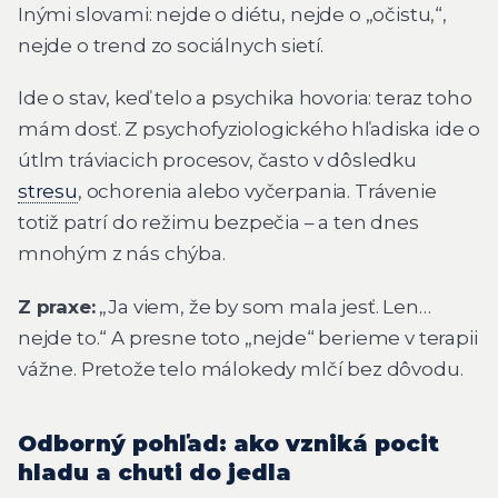
Inými slovami: nejde o diétu, nejde o „očistu,“,
nejde o trend zo sociálnych sietí.
Ide o stav, keď telo a psychika hovoria:
teraz toho
mám dosť
. Z psychofyziologického hľadiska ide o
útlm tráviacich procesov, často v dôsledku
stresu
, ochorenia alebo vyčerpania. Trávenie
totiž patrí do režimu bezpečia – a ten dnes
mnohým z nás chýba.
Z praxe:
„Ja viem, že by som mala jesť. Len…
nejde to.“ A presne toto „nejde“ berieme v terapii
vážne. Pretože telo málokedy mlčí bez dôvodu.
Odborný pohľad: ako vzniká pocit
hladu a chuti do jedla