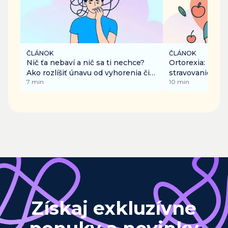
ČLÁNOK
ČLÁNOK
Nič ťa nebaví a nič sa ti nechce?
Ortorexia: Keď 
Ako rozlíšiť únavu od vyhorenia či
stravovanie zm
7
min
10
min
depresie?
Získaj exkluzívne