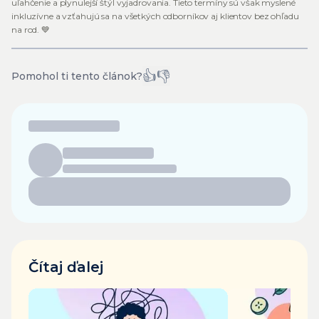
uľahčenie a plynulejší štýl vyjadrovania. Tieto termíny sú však myslené
inkluzívne a vzťahujú sa na všetkých odborníkov aj klientov bez ohľadu
na rod. 💙
👍
👎
Pomohol ti tento článok?
Čítaj ďalej