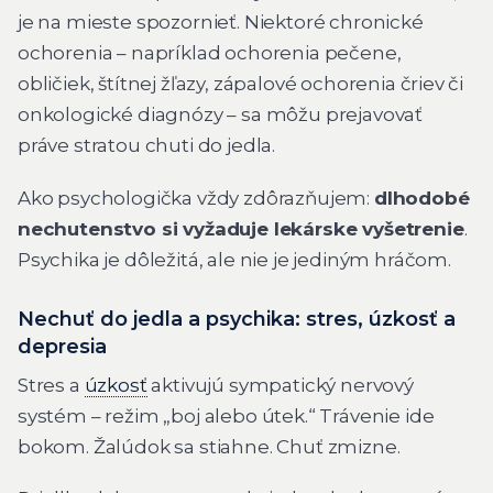
je na mieste spozornieť. Niektoré chronické
ochorenia – napríklad ochorenia pečene,
obličiek, štítnej žľazy, zápalové ochorenia čriev či
onkologické diagnózy – sa môžu prejavovať
práve stratou chuti do jedla.
Ako psychologička vždy zdôrazňujem:
dlhodobé
nechutenstvo si vyžaduje lekárske vyšetrenie
.
Psychika je dôležitá, ale nie je jediným hráčom.
Nechuť do jedla a psychika: stres, úzkosť a
depresia
Stres a
úzkosť
aktivujú sympatický nervový
systém – režim „boj alebo útek.“ Trávenie ide
bokom. Žalúdok sa stiahne. Chuť zmizne.