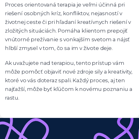
Proces orientovaná terapia je veľmi účinná pri
riešení osobných kríz, konfliktov, nejasností v
životnej ceste či pri hľadaní kreatívnych riešení v
zložitých situáciách. Pomáha klientom prepojiť
vnútorné prežívanie s vonkajším svetom a nájsť
hlbší zmysel v tom, čo sa im v živote deje.
Ak uvažujete nad terapiou, tento prístup vám
môže pomôcť objaviť nové zdroje sily a kreativity,
ktoré vo vás doteraz spali. Každý proces, aj ten
najťažší, môže byť kľúčom k novému poznaniu a
rastu.