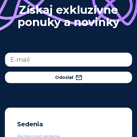
Získaj exkluzívne
ponuky a novinky
Odoslať
Sedenia
Rezervovať sedenie