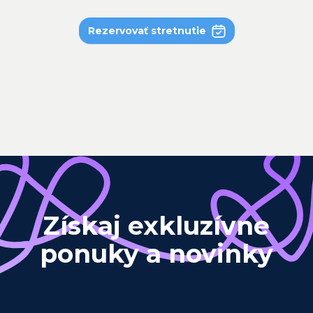
Rezervovať stretnutie
Získaj exkluzívne
ponuky a novinky