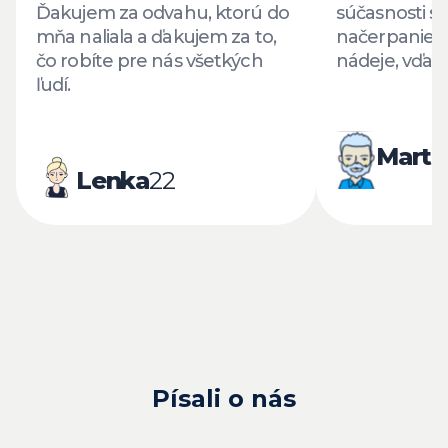
Ďakujem za odvahu, ktorú do
súčasnosti s
mňa naliala a ďakujem za to,
načerpanie d
čo robíte pre nás všetkých
nádeje, vďaka
ľudí.
Marti
Lenka
22
Písali o nás