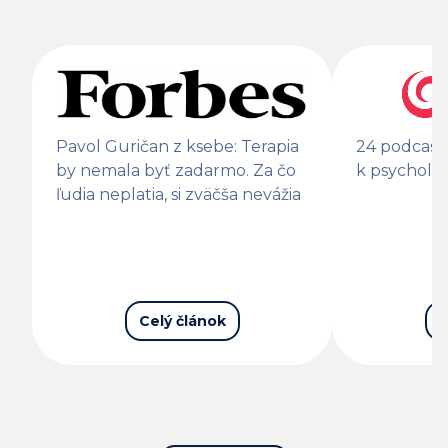
Pavol Guričan z ksebe: Terapia
24 podcast
by nemala byť zadarmo. Za čo
k psychol
ľudia neplatia, si zväčša nevážia
Celý článok
C