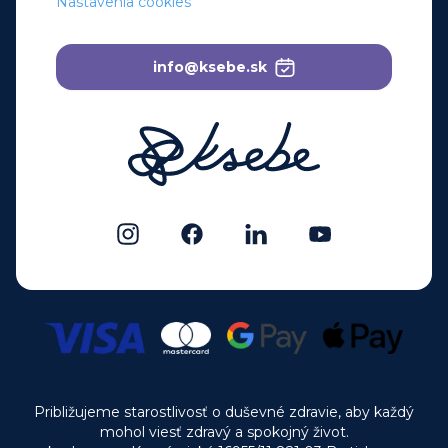
Nastavenia cookies
info@ksebe.sk
Približujeme starostlivosť o duševné zdravie, aby každý
mohol viesť zdravý a spokojný život.