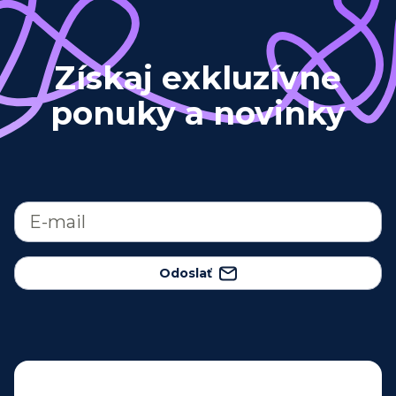
Získaj exkluzívne
ponuky a novinky
Odoslať