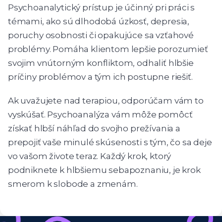
Psychoanalytický prístup je účinný pri práci s
témami, ako sú dlhodobá úzkosť, depresia,
poruchy osobnosti či opakujúce sa vzťahové
problémy. Pomáha klientom lepšie porozumieť
svojim vnútorným konfliktom, odhaliť hlbšie
príčiny problémov a tým ich postupne riešiť.
Ak uvažujete nad terapiou, odporúčam vám to
vyskúšať. Psychoanalýza vám môže pomôcť
získať hlbší náhľad do svojho prežívania a
prepojiť vaše minulé skúsenosti s tým, čo sa deje
vo vašom živote teraz. Každý krok, ktorý
podniknete k hlbšiemu sebapoznaniu, je krok
smerom k slobode a zmenám.