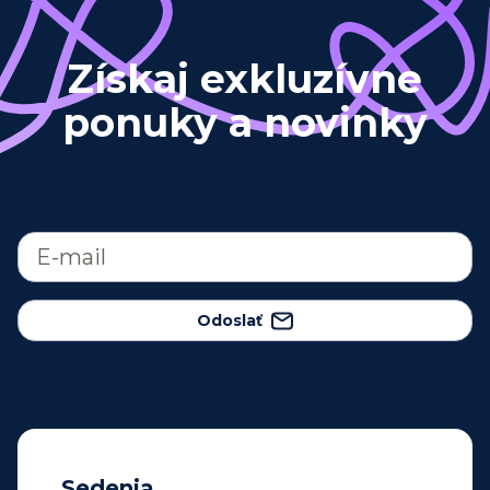
Získaj exkluzívne
ponuky a novinky
Odoslať
Sedenia