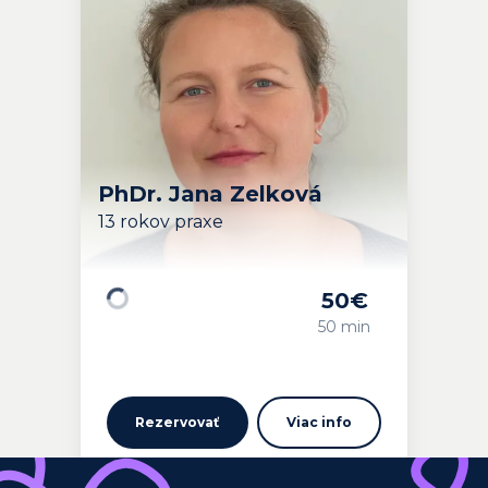
PhDr. Jana Zelková
13 rokov praxe
50
€
Načítavam…
50 min
Rezervovať
Viac info