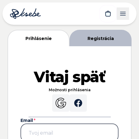
Prihlásenie
Registrácia
Vitaj späť
Možnosti prihlásenia
Email
*