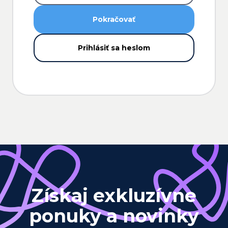
Pokračovať
Prihlásiť sa heslom
Získaj exkluzívne
ponuky a novinky