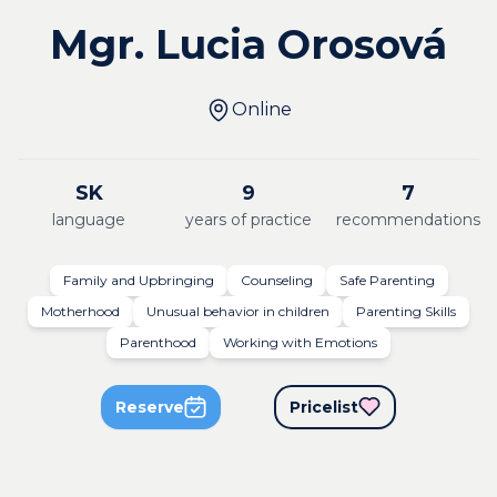
Mgr. Lucia Orosová
Online
SK
9
7
language
years of practice
recommendations
Family and Upbringing
Counseling
Safe Parenting
Motherhood
Unusual behavior in children
Parenting Skills
Parenthood
Working with Emotions
Reserve
Pricelist