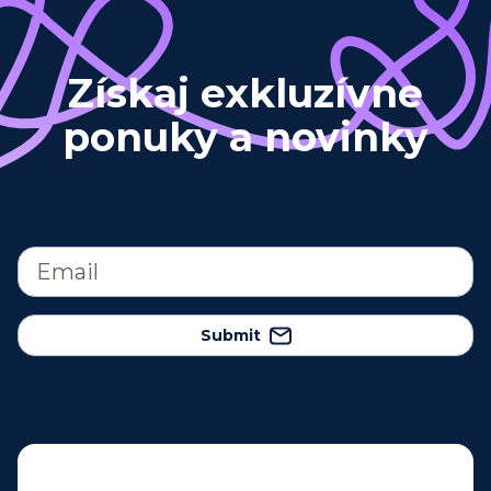
Získaj exkluzívne
ponuky a novinky
Submit