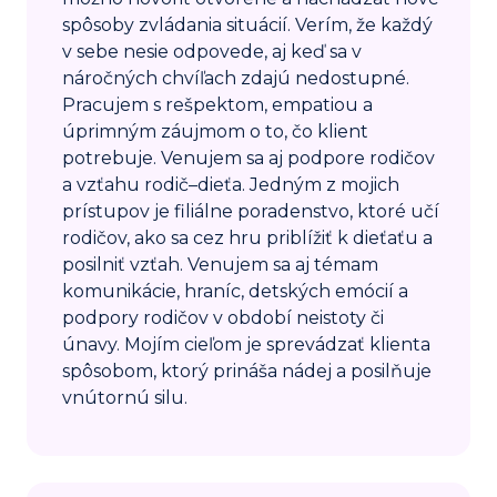
spôsoby zvládania situácií. Verím, že každý
v sebe nesie odpovede, aj keď sa v
náročných chvíľach zdajú nedostupné.
Pracujem s rešpektom, empatiou a
úprimným záujmom o to, čo klient
potrebuje. Venujem sa aj podpore rodičov
a vzťahu rodič–dieťa. Jedným z mojich
prístupov je filiálne poradenstvo, ktoré učí
rodičov, ako sa cez hru priblížiť k dieťaťu a
posilniť vzťah. Venujem sa aj témam
komunikácie, hraníc, detských emócií a
podpory rodičov v období neistoty či
únavy. Mojím cieľom je sprevádzať klienta
spôsobom, ktorý prináša nádej a posilňuje
vnútornú silu.