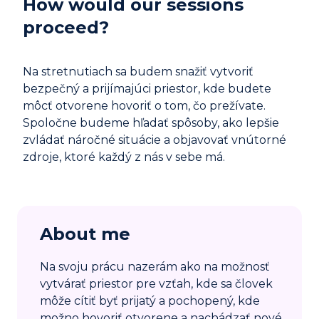
How would our sessions
proceed?
Na stretnutiach sa budem snažiť vytvoriť
bezpečný a prijímajúci priestor, kde budete
môcť otvorene hovoriť o tom, čo prežívate.
Spoločne budeme hľadať spôsoby, ako lepšie
zvládať náročné situácie a objavovať vnútorné
zdroje, ktoré každý z nás v sebe má.
About me
Na svoju prácu nazerám ako na možnosť
vytvárať priestor pre vzťah, kde sa človek
môže cítiť byť prijatý a pochopený, kde
možno hovoriť otvorene a nachádzať nové