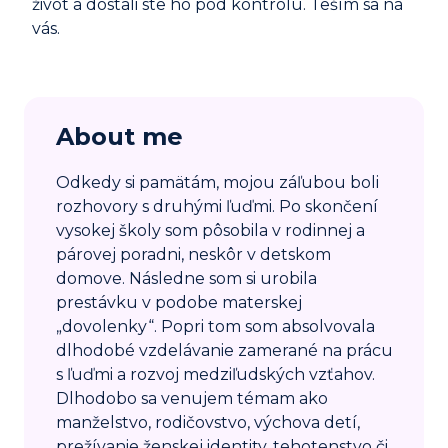
život a dostali ste ho pod kontrolu. Teším sa na
vás.
About me
Odkedy si pamätám, mojou záľubou boli
rozhovory s druhými ľuďmi. Po skončení
vysokej školy som pôsobila v rodinnej a
párovej poradni, neskôr v detskom
domove. Následne som si urobila
prestávku v podobe materskej
„dovolenky“. Popri tom som absolvovala
dlhodobé vzdelávanie zamerané na prácu
s ľuďmi a rozvoj medziľudských vzťahov.
Dlhodobo sa venujem témam ako
manželstvo, rodičovstvo, výchova detí,
prežívanie ženskej identity, tehotenstvo či