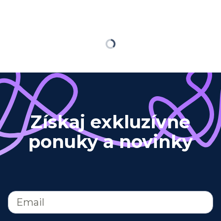
Loading
Získaj exkluzívne
ponuky a novinky