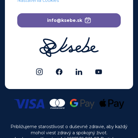
Nastavenia cookies
info@ksebe.sk
Približujeme starostlivosť o duševné zdravie, aby každý
mohol viesť zdravý a spokojný život.