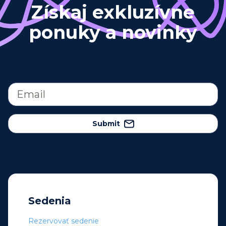
Získaj exkluzívne
ponuky a novinky
Submit
Sedenia
Rezervovať sedenie