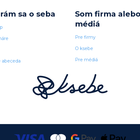
arám sa o seba
Som firma aleb
médiá
op
Pre firmy
náre
O ksebe
Pre médiá
e abeceda