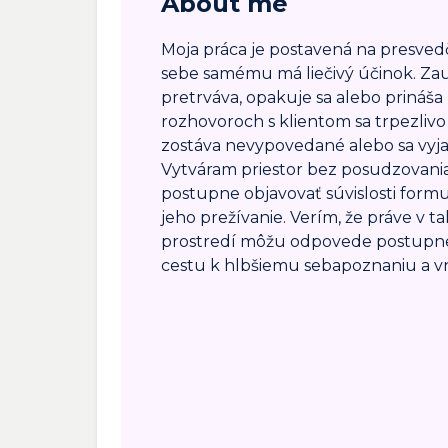
About me
Moja práca je postavená na presve
sebe samému má liečivý účinok. Zau
pretrváva, opakuje sa alebo prináš
rozhovoroch s klientom sa trpezliv
zostáva nevypovedané alebo sa vyj
Vytváram priestor bez posudzovani
postupne objavovať súvislosti form
jeho prežívanie. Verím, že práve v
prostredí môžu odpovede postupne 
cestu k hlbšiemu sebapoznaniu a 