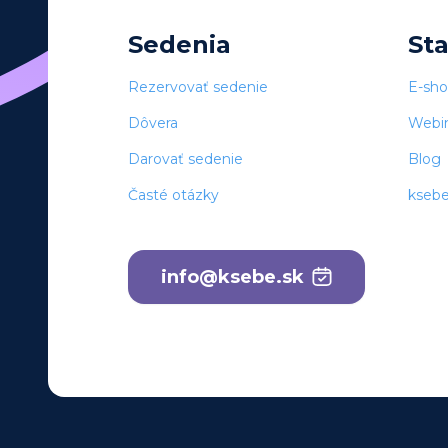
Sedenia
St
Rezervovať sedenie
E-sh
Dôvera
Webi
Darovať sedenie
Blog
Časté otázky
kseb
info@ksebe.sk