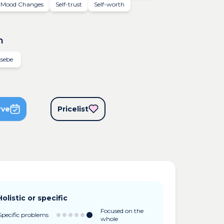
Mood Changes
Self-trust
Self-worth
n
ksebe
rve
Pricelist
Holistic or specific
Focused on the
Specific problems
whole