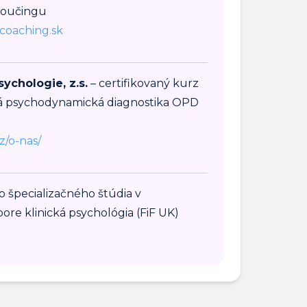
koučingu
coaching.sk
sychologie, z.s.
– certifikovaný kurz
á psychodynamická diagnostika OPD
z/o-nas/
o špecializačného štúdia v
ore klinická psychológia (FiF UK)