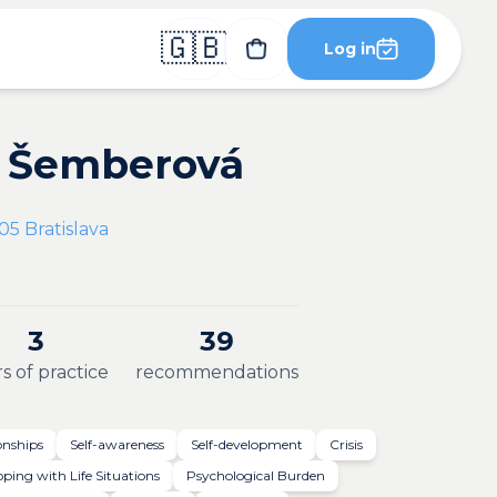
🇬🇧
Log in
a Šemberová
05 Bratislava
3
39
s of practice
recommendations
onships
Self-awareness
Self-development
Crisis
ping with Life Situations
Psychological Burden