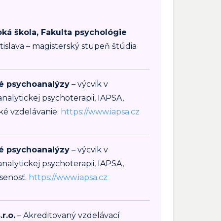
ká škola, Fakulta psychológie
tislava – magisterský stupeň štúdia
né psychoanalýzy
– výcvik v
nalytickej psychoterapii, IAPSA,
ké vzdelávanie.
https://www.iapsa.cz
né psychoanalýzy
– výcvik v
nalytickej psychoterapii, IAPSA,
senosť.
https://www.iapsa.cz
r.o.
– Akreditovaný vzdelávací