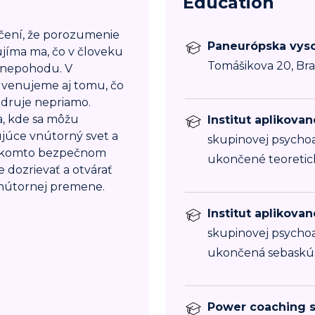
Education
dčení, že porozumenie
Paneurópska vyso
jíma ma, čo v človeku
Tomášikova 20, Bra
a nepohodu. V
o venujeme aj tomu, čo
adruje nepriamo.
a, kde sa môžu
Institut aplikova
ujúce vnútorný svet a
skupinovej psychoa
 takomto bezpečnom
ukončené teoretic
dozrievať a otvárať
vnútornej premene.
Institut aplikova
skupinovej psychoa
ukončená sebaskú
Power coaching s.