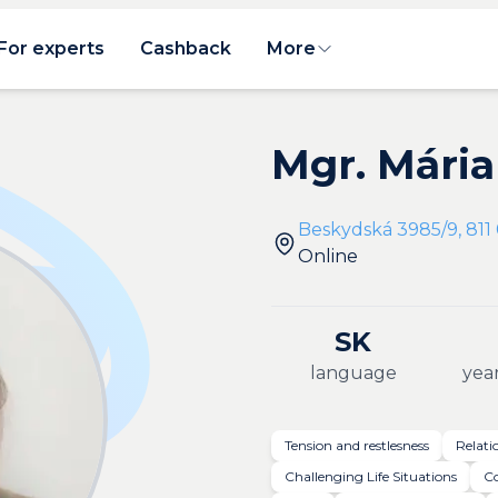
For experts
Cashback
More
Mgr. Mári
Beskydská 3985/9, 811 
Online
SK
language
year
Tension and restlesness
Relati
Challenging Life Situations
Co