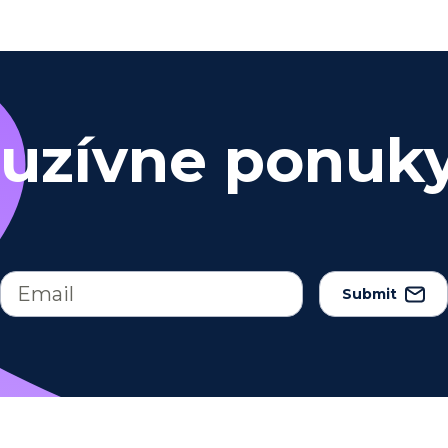
luzívne ponuk
Submit