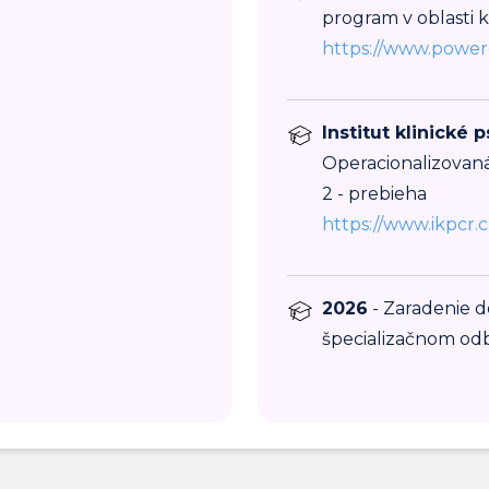
program v oblasti 
https://www.power
Institut klinické p
Operacionalizovan
2 - prebieha
https://www.ikpcr.c
2026
- Zaradenie d
špecializačnom odb