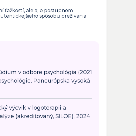
ní ťažkostí, ale aj o postupnom
 autentickejšieho spôsobu prežívania
údium v odbore psychológia (2021
 psychológie, Paneurópska vysoká
ký výcvik v logoterapii a
alýze (akreditovaný, SILOE), 2024