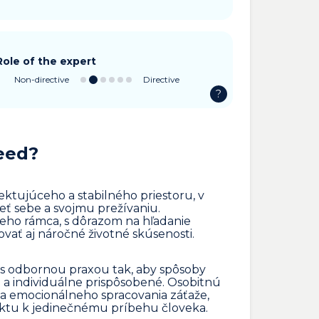
Role of the expert
Non-directive
Directive
?
eed?
ektujúceho a stabilného priestoru, v
eť sebe a svojmu prežívaniu.
eho rámca, s dôrazom na hľadanie
vať aj náročné životné skúsenosti.
s odbornou praxou tak, aby spôsoby
vé a individuálne prispôsobené. Osobitnú
 emocionálneho spracovania záťaže,
ektu k jedinečnému príbehu človeka.