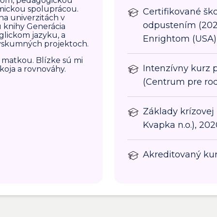
umom, pedagogickou
mickou spoluprácou.
Certifikované ško
na univerzitách v
odpustením (202
 knihy Generácia
nglickom jazyku, a
Enrightom (USA)
ýskumných projektoch.
matkou. Blízke sú mi
Intenzívny kurz 
okoja a rovnováhy.
(Centrum pre rod
Základy krízovej
Kvapka n.o.), 202
Akreditovaný kur