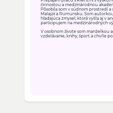
Prepájam prácu s klientmi s výsk
činnosťou a medzinárodnou akade
Pôsobila som v súdnom prostredí a 
Malajzii a Rumunsku. Som autorkou
hľadajúca zmysel, ktorá vyšla aj v a
participujem na medzinárodných v
V osobnom živote som manželkou a 
vzdelávanie, knihy, šport a chvíle p