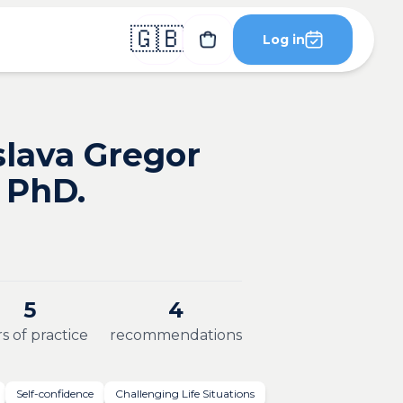
🇬🇧
Log in
slava Gregor
 PhD.
5
4
s of practice
recommendations
Self-confidence
Challenging Life Situations