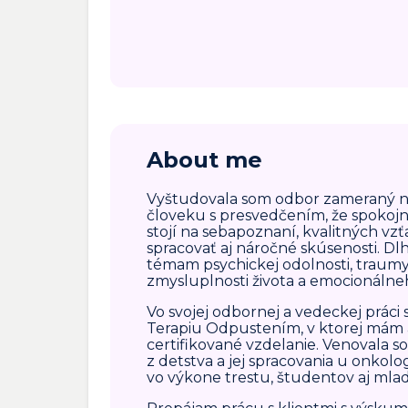
About me
Vyštudovala som odbor zameraný 
človeku s presvedčením, že spokojn
stojí na sebapoznaní, kvalitných vz
spracovať aj náročné skúsenosti. D
témam psychickej odolnosti, traumy
zmysluplnosti života a emocionálneh
Vo svojej odbornej a vedeckej práci 
Terapiu Odpustením, v ktorej mám
certifikované vzdelanie. Venovala
z detstva a jej spracovania u onkolo
vo výkone trestu, študentov aj mla