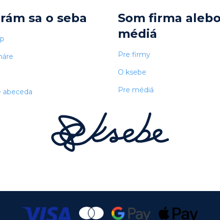
arám sa o seba
Som firma aleb
médiá
op
Pre firmy
náre
O ksebe
Pre médiá
e abeceda