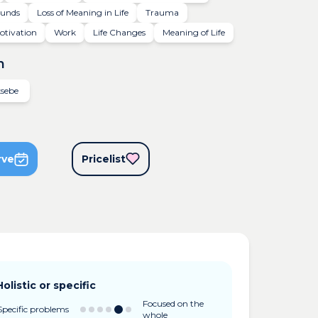
ounds
Loss of Meaning in Life
Trauma
otivation
Work
Life Changes
Meaning of Life
n
ksebe
rve
Pricelist
Holistic or specific
Focused on the
Specific problems
whole