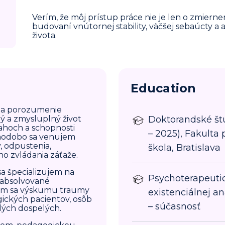
Verím, že môj prístup práce nie je len o zmierne
budovaní vnútornej stability, väčšej sebaúcty a
života.
Education
na porozumenie
ý a zmysluplný život
Doktorandské št
ťahoch a schopnosti
– 2025), Fakulta
lhodobo sa venujem
, odpustenia,
škola, Bratislava
o zvládania záťaže.
sa špecializujem na
Psychoterapeutic
 absolvované
 som sa výskumu traumy
existenciálnej an
gických pacientov, osôb
– súčasnosť
dých dospelých.