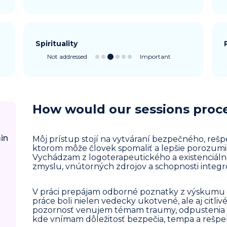
Spirituality
Not addressed
Important
How would our sessions proc
in
Môj prístup stojí na vytváraní bezpečného, rešp
ktorom môže človek spomaliť a lepšie porozumi
Vychádzam z logoterapeutického a existenciáln
zmyslu, vnútorných zdrojov a schopnosti integro
V práci prepájam odborné poznatky z výskumu 
práce boli nielen vedecky ukotvené, ale aj citli
pozornosť venujem témam traumy, odpustenia a
kde vnímam dôležitosť bezpečia, tempa a rešp