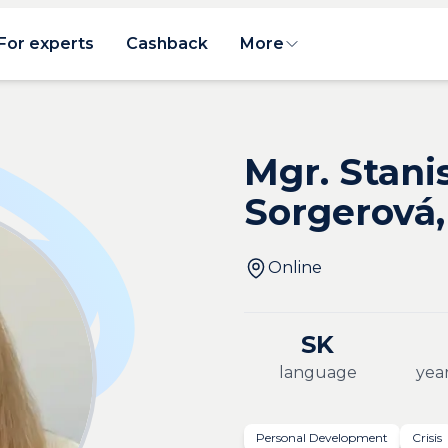
For experts
Cashback
More
Mgr. Stani
Sorgerová,
Online
SK
language
year
Personal Development
Crisis