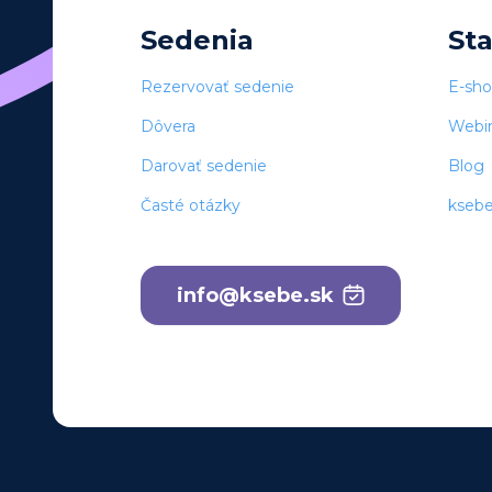
Sedenia
St
Rezervovať sedenie
E-sh
Dôvera
Webi
Darovať sedenie
Blog
Časté otázky
kseb
info@ksebe.sk