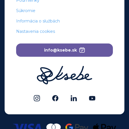
Podmienky
Súkromie
Informácia o službách
Nastavenia cookies
info@ksebe.sk