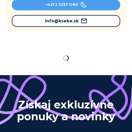
+421 2 3333 1080
info@ksebe.sk
Loading
Získaj exkluzívne
ponuky a novinky