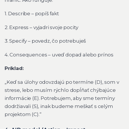
1. Describe – popíš fakt
2. Express – vyjadri svoje pocity
3. Specify – povedz, čo potrebuješ
4. Consequences – uveď dopad alebo prínos
Príklad:
„Keď sa úlohy odovzdajú po termíne (D), som v
strese, lebo musím rýchlo dopĺňať chýbajúce
informácie (E). Potrebujem, aby sme termíny
dodržiavali (S), inak budeme meškať s celým
projektom (C).“