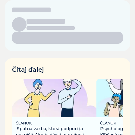
Čítaj ďalej
ČLÁNOK
ČLÁNOK
Spätná väzba, ktorá podporí (a
Psychologická 
nezničí): Ako ju dávať aj prijímať
Kľúčový predpo