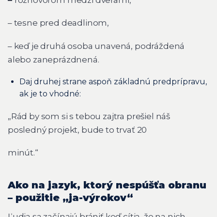
– tesne pred deadlinom,
– keď je druhá osoba unavená, podráždená
alebo zaneprázdnená.
Daj druhej strane aspoň základnú predprípravu,
ak je to vhodné:
„Rád by som si s tebou zajtra prešiel náš
posledný projekt, bude to trvať 20
minút.“
Ako na jazyk, ktorý nespúšťa obranu
– použitie „ja-výrokov“
Ľudia sa začínajú brániť keď cítia, že na nich