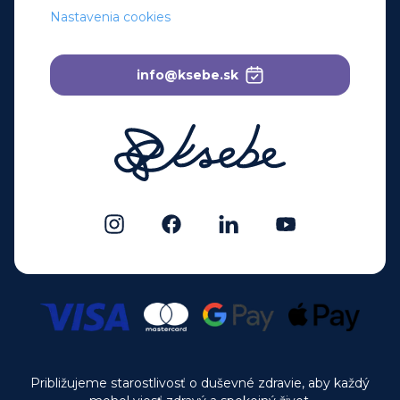
Nastavenia cookies
info@ksebe.sk
Približujeme starostlivosť o duševné zdravie, aby každý