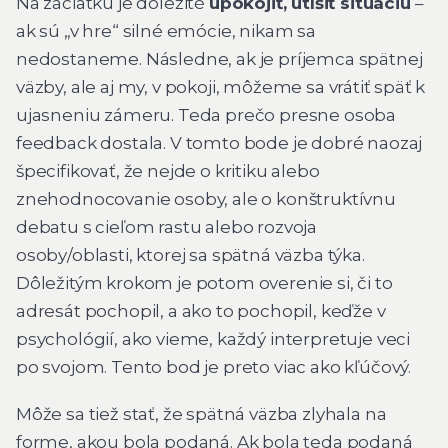
Na začiatku je dôležité
upokojiť, utíšiť situáciu
–
ak sú „v hre“ silné emócie, nikam sa
nedostaneme. Následne, ak je príjemca spätnej
väzby, ale aj my, v pokoji, môžeme sa vrátiť späť k
ujasneniu zámeru. Teda prečo presne osoba
feedback dostala. V tomto bode je dobré naozaj
špecifikovať, že nejde o kritiku alebo
znehodnocovanie osoby, ale o konštruktívnu
debatu s cieľom rastu alebo rozvoja
osoby/oblasti, ktorej sa spätná väzba týka.
Dôležitým krokom je potom overenie si, či to
adresát pochopil, a ako to pochopil, keďže v
psychológií, ako vieme, každý interpretuje veci
po svojom. Tento bod je preto viac ako kľúčový.
Môže sa tiež stať, že spätná väzba zlyhala na
forme, akou bola podaná. Ak bola teda podaná