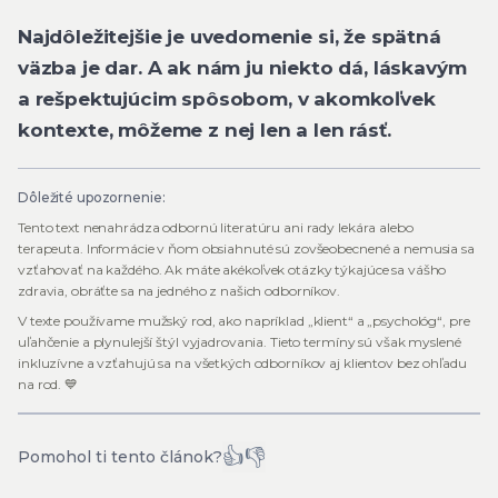
Najdôležitejšie je uvedomenie si, že spätná
väzba je dar. A ak nám ju niekto dá, láskavým
a rešpektujúcim spôsobom, v akomkoľvek
kontexte, môžeme z nej len a len rásť.
Dôležité upozornenie:
Tento text nenahrádza odbornú literatúru ani rady lekára alebo
terapeuta. Informácie v ňom obsiahnuté sú zovšeobecnené a nemusia sa
vzťahovať na každého. Ak máte akékoľvek otázky týkajúce sa vášho
zdravia, obráťte sa na jedného z našich odborníkov.
V texte používame mužský rod, ako napríklad „klient“ a „psychológ“, pre
uľahčenie a plynulejší štýl vyjadrovania. Tieto termíny sú však myslené
inkluzívne a vzťahujú sa na všetkých odborníkov aj klientov bez ohľadu
na rod. 💙
👍
👎
Pomohol ti tento článok?