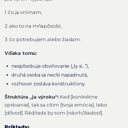
1. čo ja vnímam,
2. ako to na mňapôsobí,
3. čo potrebujem alebo žiadam.
Vďaka tomu:
nespôsobuje obviňovanie („ty si...“),
druhá osoba sa necíti napadnutá,
rozhovor zostáva konštruktívny.
Štruktúra „ja výroku“:
Keď [konkrétne
správanie], tak sa cítim [tvoja emócia], lebo
[dôvod]. Rád/rada by som [návrh/žiadosť].
Príklady: