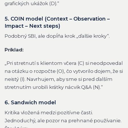
grafických ukážok (D).“
5. COIN model (Context – Observation –
Impact – Next steps)
Podobný SBI, ale dopĺňa krok „ďalšie kroky“.
Príklad:
„Pri stretnutí s klientom včera (C) si neodpovedal
na otázku o rozpočte (O), čo vytvorilo dojem, že si
neistý (I). Navrhujem, aby sme si pred ďalším
stretnutím urobili krátky nácvik Q&A (N).“
6. Sandwich model
Kritika vložená medzi pozitívne časti.
Jednoduchý, ale pozor na prehnané používanie.