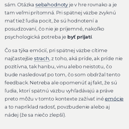
sám. Otázka
sebahodnoty
je v hre rovnako a je
tam veľmi prítomná. Pri spätnej väzbe zvyknú
mať tiež ľudia pocit, že sú hodnotení a
posudzovaní, čo nie je príjemné, nakoľko
psychologická potreba je
byť prijatí
.
Čo sa týka emócií, pri spätnej väzbe cítime
najčastejšie
strach
, z toho, aká príde, ak príde nie
pozitívna, tak hanbu, vinu alebo neistotu, čo
bude nasledovať po tom, čo som obdržal tento
feedback. Netreba ale opomenúť aj fakt, že sú
ľudia, ktorí spätnú väzbu vyhľadávajú a práve
preto môžu v tomto kontexte zažívať iné
emócie
a to napríklad radosť, povzbudenie alebo aj
nádej (že sa niečo zlepší).