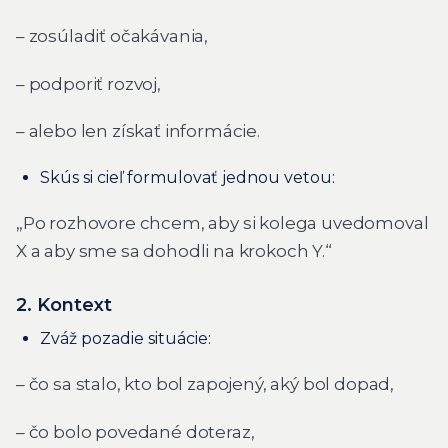
– zosúladiť očakávania,
– podporiť rozvoj,
– alebo len získať informácie.
Skús si cieľ formulovať jednou vetou:
„Po rozhovore chcem, aby si kolega uvedomoval
X a aby sme sa dohodli na krokoch Y.“
2. Kontext
Zváž pozadie situácie:
– čo sa stalo, kto bol zapojený, aký bol dopad,
– čo bolo povedané doteraz,