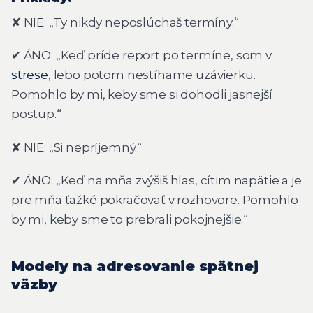
✘ NIE: „Ty nikdy neposlúchaš termíny.“
✔ ÁNO: „Keď príde report po termíne, som v
strese
, lebo potom nestíhame uzávierku.
Pomohlo by mi, keby sme si dohodli jasnejší
postup.“
✘ NIE: „Si nepríjemný.“
✔ ÁNO: „Keď na mňa zvýšiš hlas, cítim napätie a je
pre mňa ťažké pokračovať v rozhovore. Pomohlo
by mi, keby sme to prebrali pokojnejšie.“
Modely na adresovanie spätnej
väzby