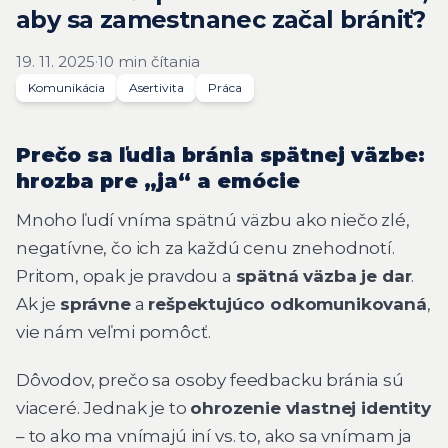
aby sa zamestnanec začal brániť?
19. 11. 2025
·
10 min čítania
Komunikácia
Asertivita
Práca
Prečo sa ľudia bránia spätnej väzbe:
hrozba pre „ja“ a emócie
Mnoho ľudí vníma spätnú väzbu ako niečo zlé,
negatívne, čo ich za každú cenu znehodnotí.
Pritom, opak je pravdou a
spätná väzba je dar
.
Ak je
správne
a
rešpektujúco odkomunikovaná
,
vie nám veľmi pomôcť.
Dôvodov, prečo sa osoby feedbacku bránia sú
viaceré. Jednak je to
ohrozenie vlastnej identity
– to ako ma vnímajú iní vs. to, ako sa vnímam ja