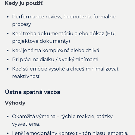
Kedy ju použiť
Performance review, hodnotenia, formálne
procesy
Keď treba dokumentáciu alebo dôkaz (HR,
projektové dokumenty)
Keď je téma komplexná alebo citlivá
Pri práci na diaľku / s veľkými tímami
Keď sú emócie vysoké a chceš minimalizovať
reaktívnosť
Ústna spätná väzba
Výhody
Okamžitá výmena – rýchle reakcie, otázky,
vysvetlenia.
Lepší emocionálny kontext – tón hlasu, empatia,