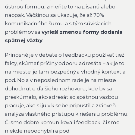
ústnou formou, zmeňte to na písanú alebo
naopak. Väčšinou sa ukazuje, že až 70%
komunikačného šumu a s tým súvisiacich
problémov sa
vyrieši zmenou formy dodania
spätnej väzby
.
Prínosné je v debate o feedbacku používať tiež
fakty, skúmať príčiny odporu adresáta – ak je to
na mieste, je tam bezpečný a vhodný kontext a
pod. No a v neposlednom rade je na mieste
dohodnutie ďalšieho rozhovoru, kde by sa
preskúmalo, ako adresát so spätnou väzbou
pracuje, ako si ju v k sebe pripustil a zráoveň
analýza vlastného prístupu k riešeniu problému.
Či sme dobre komunikovali feedback, či sme
niekde nepochybili a pod.