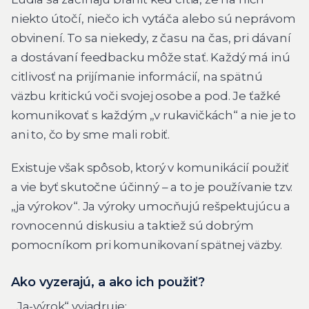
niekto útočí, niečo ich vytáča alebo sú neprávom
obvinení. To sa niekedy, z času na čas, pri dávaní
a dostávaní feedbacku môže stať. Každý má inú
citlivosť na prijímanie informácií, na spätnú
väzbu kritickú voči svojej osobe a pod. Je ťažké
komunikovať s každým „v rukavičkách“ a nie je to
ani to, čo by sme mali robiť.
Existuje však spôsob, ktorý v komunikácií použiť
a vie byť skutočne účinný – a to je používanie tzv.
„ja výrokov“. Ja výroky umocňujú rešpektujúcu a
rovnocennú diskusiu a taktiež sú dobrým
pomocníkom pri komunikovaní spätnej väzby.
Ako vyzerajú, a ako ich použiť?
„Ja-výrok“ vyjadruje: