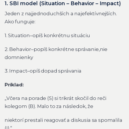
1. SBI model (Situation – Behavior – Impact)
Jeden z najjednoduchších a najefektívnejších.
Ako funguje:
1. Situation–opíš konkrétnu situáciu
2. Behavior–popíš konkrétne správanie,nie
domnienky
3. Impact–opíš dopad správania
Príklad:
„Včera na porade (S) si trikrát skočil do reči
kolegom (B). Malo to za následok, že
niektorí prestali reagovať a diskusia sa spomalila
(I).“