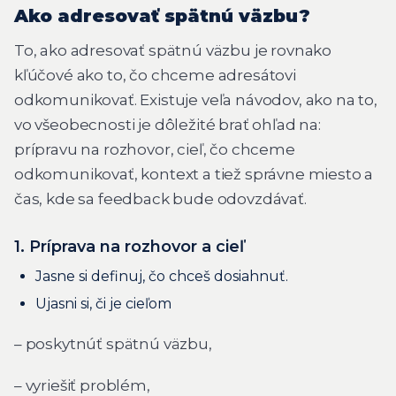
Ako adresovať spätnú väzbu?
To, ako adresovať spätnú väzbu je rovnako
kľúčové ako to, čo chceme adresátovi
odkomunikovať. Existuje veľa návodov, ako na to,
vo všeobecnosti je dôležité brať ohľad na:
prípravu na rozhovor, cieľ, čo chceme
odkomunikovať, kontext a tiež správne miesto a
čas, kde sa feedback bude odovzdávať.
1. Príprava na rozhovor a cieľ
Jasne si definuj, čo chceš dosiahnuť.
Ujasni si, či je cieľom
– poskytnúť spätnú väzbu,
– vyriešiť problém,