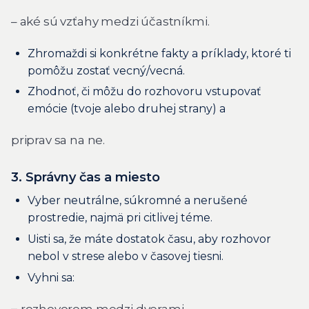
– aké sú vzťahy medzi účastníkmi.
Zhromaždi si konkrétne fakty a príklady, ktoré ti
pomôžu zostať vecný/vecná.
Zhodnoť, či môžu do rozhovoru vstupovať
emócie (tvoje alebo druhej strany) a
priprav sa na ne.
3. Správny čas a miesto
Vyber neutrálne, súkromné a nerušené
prostredie, najmä pri citlivej téme.
Uisti sa, že máte dostatok času, aby rozhovor
nebol v strese alebo v časovej tiesni.
Vyhni sa:
–
rozhovorom medzi dverami,