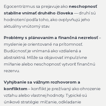
Egocentrizmus sa prejavuje ako
neschopnosť
stabilne vnímať druhého človeka
— druhí sú
hodnotení podľa toho, ako ovplyvňujú jeho
aktuálny vnútorný stav.
Problémy s plánovaním a finančná nezrelosť
–
myslenie je orientované na prítomnosť.
Budúcnosť je vnímaná ako vzdialená a
abstraktná. Môže sa objavovať impulzívne
míňanie alebo neschopnosť vytvoriť finančnú
rezervu.
Vyhýbanie sa vážnym rozhovorom a
konfliktom
– konflikt je prežívaný ako ohrozenie
vzťahu alebo vlastnej hodnoty. Typické sú
únikové stratégie: mlčanie, odkladanie