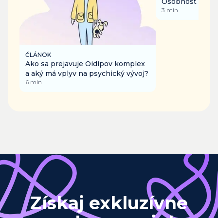
Osobnosť
3
min
ČLÁNOK
Ako sa prejavuje Oidipov komplex
a aký má vplyv na psychický vývoj?
6
min
Získaj exkluzívne