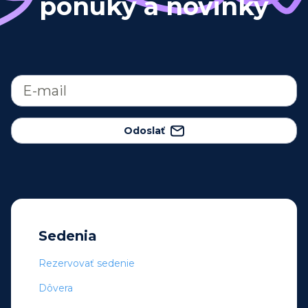
ponuky a novinky
Odoslať
Sedenia
Rezervovať sedenie
Dôvera