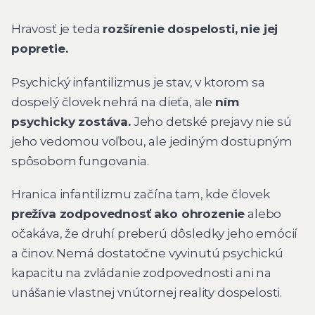
Hravosť je teda
rozšírenie dospelosti, nie jej
popretie.
Psychický infantilizmus je stav, v ktorom sa
dospelý človek nehrá na dieťa, ale
ním
psychicky zostáva.
Jeho detské prejavy nie sú
jeho vedomou voľbou, ale jediným dostupným
spôsobom fungovania.
Hranica infantilizmu začína tam, kde človek
prežíva zodpovednosť ako ohrozenie
alebo
očakáva, že druhí preberú dôsledky jeho emócií
a činov. Nemá dostatočne vyvinutú psychickú
kapacitu na zvládanie zodpovednosti ani na
unášanie vlastnej vnútornej reality dospelosti.