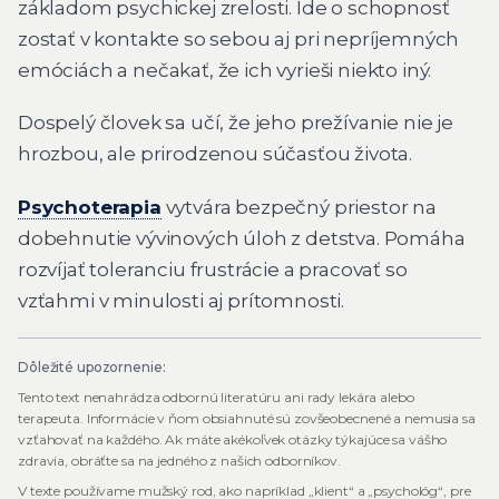
základom psychickej zrelosti. Ide o schopnosť
zostať v kontakte so sebou aj pri nepríjemných
emóciách a nečakať, že ich vyrieši niekto iný.
Dospelý človek sa učí, že jeho prežívanie nie je
hrozbou, ale prirodzenou súčasťou života.
Psychoterapia
vytvára bezpečný priestor na
dobehnutie vývinových úloh z detstva. Pomáha
rozvíjať toleranciu frustrácie a pracovať so
vzťahmi v minulosti aj prítomnosti.
Dôležité upozornenie:
Tento text nenahrádza odbornú literatúru ani rady lekára alebo
terapeuta. Informácie v ňom obsiahnuté sú zovšeobecnené a nemusia sa
vzťahovať na každého. Ak máte akékoľvek otázky týkajúce sa vášho
zdravia, obráťte sa na jedného z našich odborníkov.
V texte používame mužský rod, ako napríklad „klient“ a „psychológ“, pre