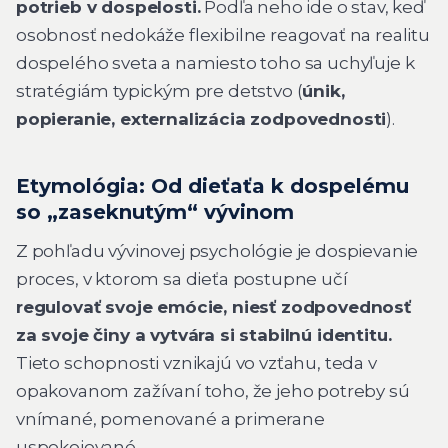
potrieb v dospelosti.
Podľa neho ide o stav, keď
osobnosť nedokáže flexibilne reagovať na realitu
dospelého sveta a namiesto toho sa uchyľuje k
stratégiám typickým pre detstvo (
únik,
popieranie, externalizácia zodpovednosti
).
Etymológia: Od dieťaťa k dospelému
so „zaseknutým“ vývinom
Z pohľadu vývinovej psychológie je dospievanie
proces, v ktorom sa dieťa postupne učí
regulovať svoje emócie, niesť zodpovednosť
za svoje činy a vytvára si stabilnú identitu.
Tieto schopnosti vznikajú vo vzťahu, teda v
opakovanom zažívaní toho, že jeho potreby sú
vnímané, pomenované a primerane
uspokojované.