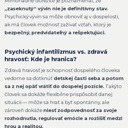
Mimoriadne dôležité je poznamenať, že
„zaseknutý“ vývin nie je definitívny stav.
Psychický vývin sa môže obnoviť aj v dospelosti,
ak má človek možnosť zažívať vzťah, ktorý je
bezpečný, predvídateľný a rešpektujúci.
Psychický infantilizmus vs. zdravá
hravosť: Kde je hranica?
Zdravá hravosť je schopnosť dospelého človeka
vedome sa dotknúť
detskej časti seba a potom
sa z nej opäť vrátiť do dospelej pozície.
Takýto
človek sa dokáže flexibilne prispôsobiť danej
situácii — môže sa hrať a byť spontánny, ale
zároveň dokáže
niesť zodpovednosť za svoje
rozhodnutia, regulovať emócie a rozlíšiť medzi
hrou a realitou.