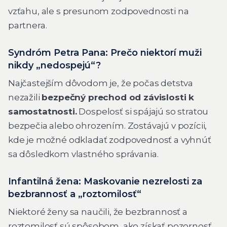
vzťahu, ale s presunom zodpovednosti na
partnera.
Syndróm Petra Pana: Prečo niektorí muži
nikdy „nedospejú“?
Najčastejším dôvodom je, že počas detstva
nezažili
bezpečný prechod od závislosti k
samostatnosti.
Dospelosť si spájajú so stratou
bezpečia alebo ohrozením. Zostávajú v pozícii,
kde je možné odkladať zodpovednosť a vyhnúť
sa dôsledkom vlastného správania.
Infantilná žena: Maskovanie nezrelosti za
bezbrannosť a „roztomilosť“
Niektoré ženy sa naučili, že bezbrannosť a
roztomilosť sú spôsobom, ako získať pozornosť,