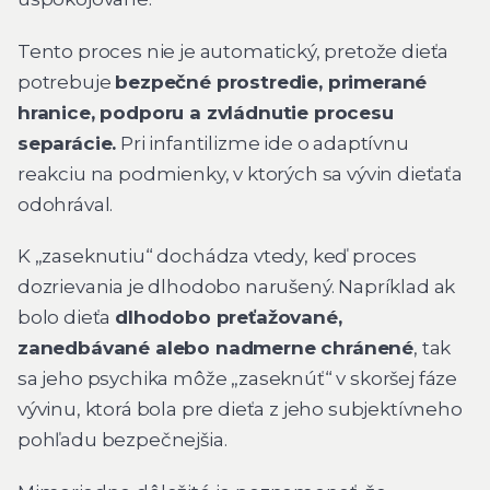
Tento proces nie je automatický, pretože dieťa
potrebuje
bezpečné prostredie, primerané
hranice, podporu a zvládnutie procesu
separácie.
Pri infantilizme ide o adaptívnu
reakciu na podmienky, v ktorých sa vývin dieťaťa
odohrával.
K „zaseknutiu“ dochádza vtedy, keď proces
dozrievania je dlhodobo narušený. Napríklad ak
bolo dieťa
dlhodobo preťažované,
zanedbávané alebo nadmerne chránené
, tak
sa jeho psychika môže „zaseknúť“ v skoršej fáze
vývinu, ktorá bola pre dieťa z jeho subjektívneho
pohľadu bezpečnejšia.