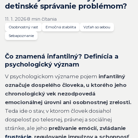
detinské správanie problémom?
11. 1. 2026
·
8 min čítania
Osobnostný rast
Emočná stabilita
Vzťah so sebou
Sebapoznanie
Čo znamená infantilný? Definícia a
psychologický význam
V psychologickom význame pojem
infantilný
označuje dospelého človeka, u ktorého jeho
chronologický vek nezodpovedá
emocionálnej úrovni ani osobnostnej zrelosti.
Teda ide o stav, v ktorom človek dosiahol
dospelosť po telesnej, právnej a sociálnej
stránke, ale jeho
prežívanie emócií, zvládanie
frustrácie
, regulovanie impulzov a schopnosť