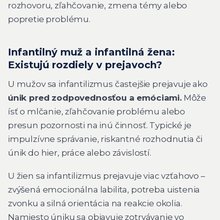
rozhovoru, zľahčovanie, zmena témy alebo
popretie problému.
Infantilný muž a infantilná žena:
Existujú rozdiely v prejavoch?
U mužov sa infantilizmus častejšie prejavuje ako
únik pred zodpovednosťou a emóciami.
Môže
ísť o mlčanie, zľahčovanie problému alebo
presun pozornosti na inú činnosť. Typické je
impulzívne správanie, riskantné rozhodnutia či
únik do hier, práce alebo závislostí.
U žien sa infantilizmus prejavuje viac vzťahovo –
zvýšená emocionálna labilita, potreba uistenia
zvonku a silná orientácia na reakcie okolia.
Namiesto úniku sa objavuje zotrvávanie vo