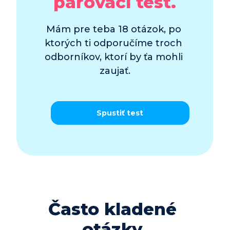
párovací test
.
Mám pre teba 18 otázok, po 
ktorých ti odporučíme troch 
odborníkov, ktorí by ťa mohli 
zaujať.
Spustiť test
Často kladené 
otázky 