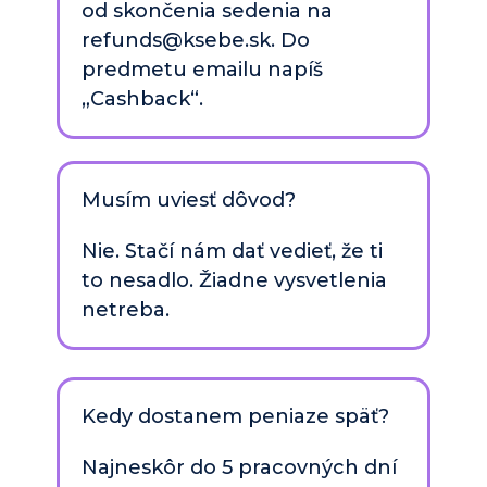
od skončenia sedenia
 na 
refunds@ksebe.sk
. Do 
predmetu emailu napíš 
„Cashback“.
Musím uviesť dôvod?
Nie. Stačí nám dať vedieť, že ti 
to nesadlo. Žiadne vysvetlenia 
netreba.
Kedy dostanem peniaze späť?
Najneskôr do 5 pracovných dní 