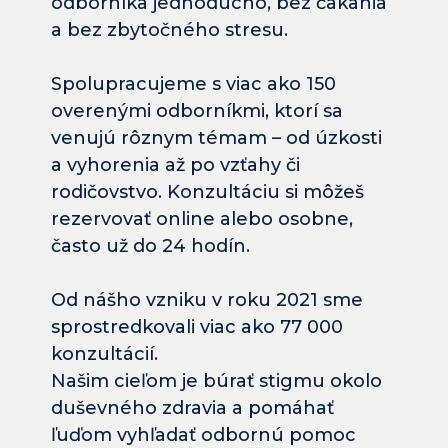
odborníka 
jednoducho, bez čakania 
a bez zbytočného stresu.
Spolupracujeme s viac ako 
150 
overenými odborníkmi
, ktorí sa 
venujú rôznym témam – od úzkosti 
a vyhorenia až po vzťahy či 
rodičovstvo. Konzultáciu si môžeš 
rezervovať 
online alebo osobne
, 
často už do 24 hodín.
Od nášho vzniku v roku 2021 sme 
sprostredkovali 
viac ako 77 000 
konzultácií
.
Našim cieľom je búrať stigmu okolo 
duševného zdravia a pomáhať 
ľuďom vyhľadať odbornú pomoc 