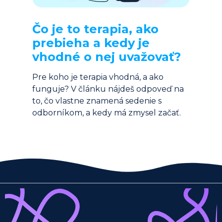
Čo je to terapia, ako 
prebieha a kedy je 
vhodné o nej uvažovať?
Pre koho je terapia vhodná, a ako 
funguje? V článku nájdeš odpoveď na 
to, čo vlastne znamená sedenie s 
odborníkom, a kedy má zmysel začať.