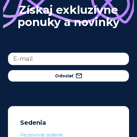
Získaj exkluzívne
ponuky a novinky
Odoslať
Sedenia
Rezervovať sedenie