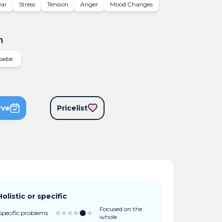
ear
Stress
Tension
Anger
Mood Changes
n
ksebe
rve
Pricelist
Holistic or specific
Focused on the
Specific problems
whole