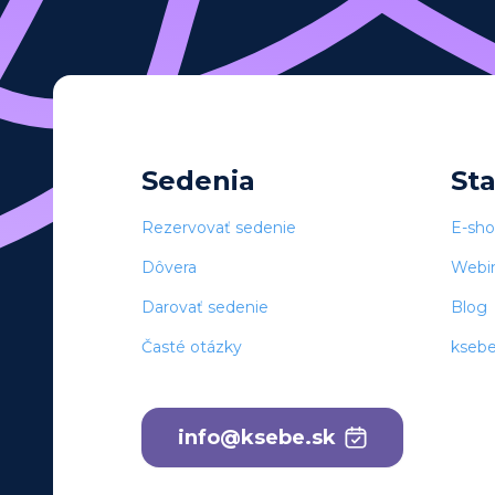
Sedenia
St
Rezervovať sedenie
E-sh
Dôvera
Webi
Darovať sedenie
Blog
Časté otázky
kseb
info@ksebe.sk