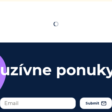
Loading
luzívne ponuk
Submit