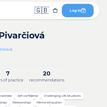
🇬🇧
Log in
 Pivarčiová
tislava
7
20
s of practice
recommendations
awareness
Self-confidence
Challenging Life Situations
ships
Relationships
Mental exhaustion