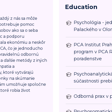
Education
 Každý z nás sa môže
Psychológia - je
 a potrebuje pomoc
Palackého v Olo
obov ako sa o seba
oc a podporu
ala ekonómiu a neskôr
PCA Institut Pra
 PCA, čo je jednoducho
program v PCA R
 pravidelnú odbornú
poradenstve
 a ďalšie metódy z iných
patia a
, ktoré vytvárajú
Psychoanalytická
enky na skúmanie
súčastnosti preb
 nám umožňuje spoločne
toré robia život
Odborná prax v p
Psychosomatická