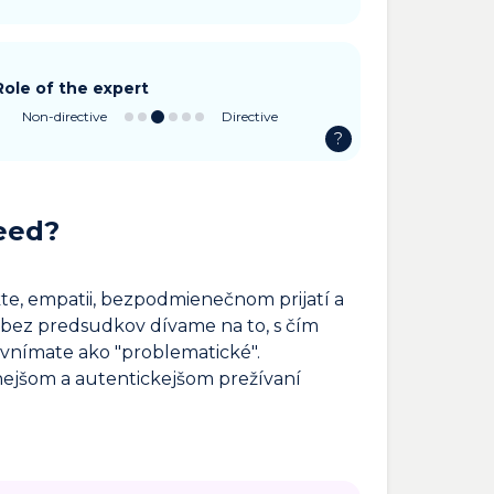
Role of the expert
Non-directive
Directive
?
eed?
te, empatii, bezpodmienečnom prijatí a
 bez predsudkov dívame na to, s čím
o vnímate ako "problematické".
tnejšom a autentickejšom prežívaní