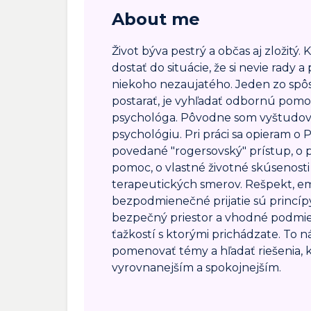
About me
Život býva pestrý a občas aj zložitý.
dostať do situácie, že si nevie rady
niekoho nezaujatého. Jeden zo spôs
postarať, je vyhľadať odbornú pom
psychológa. Pôvodne som vyštudov
psychológiu. Pri práci sa opieram o
povedané "rogersovský" prístup, o
pomoc, o vlastné životné skúsenosti
terapeutických smerov. Rešpekt, em
bezpodmienečné prijatie sú princípy
bezpečný priestor a vhodné podmi
ťažkostí s ktorými prichádzate. To
pomenovať témy a hľadať riešenia, k
vyrovnanejším a spokojnejším.