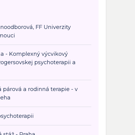
dnoodborová, FF Univerzity
mouci
ha - Komplexný výcvikový
ogersovskej psychoterapii a
 párová a rodinná terapie - v
ieha
sychoterapii
 stáž - Praha