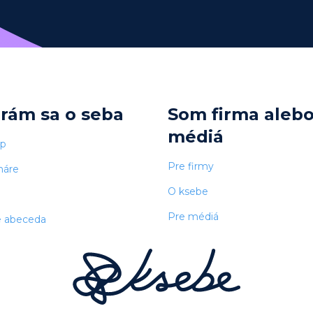
arám sa o seba
Som firma aleb
médiá
op
Pre firmy
náre
O ksebe
Pre médiá
e abeceda