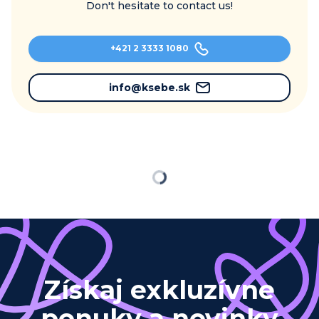
Don't hesitate to contact us!
+421 2 3333 1080
info@ksebe.sk
Loading
Získaj exkluzívne
ponuky a novinky