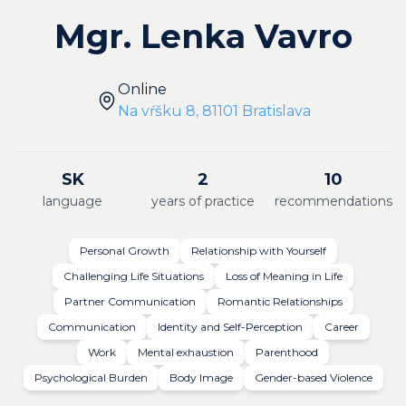
Mgr. Lenka Vavro
Online
Na vŕšku 8, 81101 Bratislava
SK
2
10
language
years of practice
recommendations
Personal Growth
Relationship with Yourself
Challenging Life Situations
Loss of Meaning in Life
Partner Communication
Romantic Relationships
Communication
Identity and Self-Perception
Career
Work
Mental exhaustion
Parenthood
Psychological Burden
Body Image
Gender-based Violence