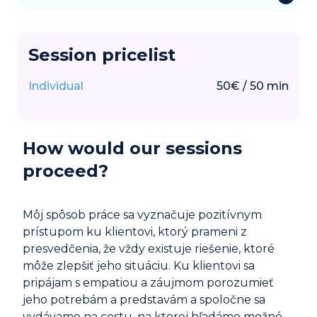
Session pricelist
Individual
50
€
/
50
min
How would our sessions
proceed?
Môj spôsob práce sa vyznačuje pozitívnym
prístupom ku klientovi, ktorý prameni z
presvedčenia, že vždy existuje riešenie, ktoré
môže zlepšiť jeho situáciu. Ku klientovi sa
pripájam s empatiou a záujmom porozumieť
jeho potrebám a predstavám a spoločne sa
vydávame na cestu, na ktorej hľadáme možné