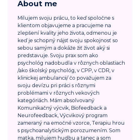
About me
Milujem svoju prácu, to keď spoločne s
klientom objavujeme a pracujeme na
zlepšení kvality jeho života, odmenou je
keď je schopný nájsť svoju spokojnosť so
sebou samým a dokáže žiť život aký si
predstavuje. Svoju prax som ako
psychológ nadobudla v rôznych oblastiach
/ako školský psychológ, v CPP, v CDR, v
klinickej ambulancii/ čo považujem za
svoju devízu pri práci s rôznymi
problémami v rôznych vekových
kategóriách. Mám absolvovaný
Komunikačný výcvik, Biofeedback a
Neurofeedback, Výcvikový program
zameraný na emočné vzorce, Terapiu hrou
s psychoanalytickým porozumením. Som
matka, milujem hudbu a tanec a som