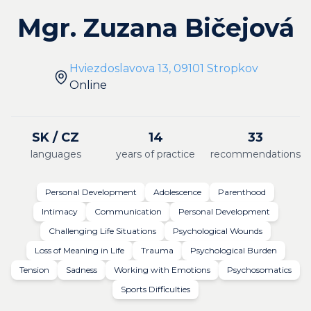
Mgr. Zuzana Bičejová
Hviezdoslavova 13, 09101 Stropkov
Online
SK / CZ
14
33
languages
years of practice
recommendations
Personal Development
Adolescence
Parenthood
Intimacy
Communication
Personal Development
Challenging Life Situations
Psychological Wounds
Loss of Meaning in Life
Trauma
Psychological Burden
Tension
Sadness
Working with Emotions
Psychosomatics
Sports Difficulties