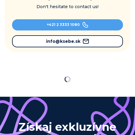
Don't hesitate to contact us!
+421 2 3333 1080
info@ksebe.sk
Loading
Získaj exkluzívne