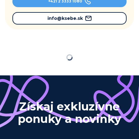
+421 2 3333 1080
info@ksebe.sk
Načítavam…
Získaj exkluzívne
ponuky a novinky