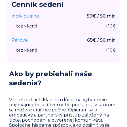
Cenník sedení
Individuálne
50
€
/
50
min
cez víkend
+
10
€
Párové
65
€
/
50
min
cez víkend
+
10
€
Ako by prebiehali naše
sedenia?
V stretnutiach kladiem dôraz na vytvorenie
prijímajúceho a dôverného priestoru, v ktorom
sa môžete cítiť bezpečne. Opieram sa o
empatický a partnerský prístup založený na
úcte, pochopení a otvorenej komunikácii.
Spoločne hľadáme spôsoby, ako posilniť vaše