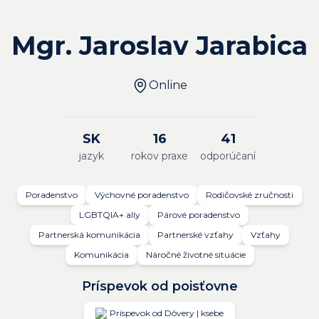
Mgr. Jaroslav Jarabica
Online
SK
16
41
jazyk
rokov praxe
odporúčaní
Poradenstvo
Výchovné poradenstvo
Rodičovské zručnosti
LGBTQIA+ ally
Párové poradenstvo
Partnerská komunikácia
Partnerské vzťahy
Vzťahy
Komunikácia
Náročné životné situácie
Príspevok od poisťovne
Príspevok od Dôvery | ksebe