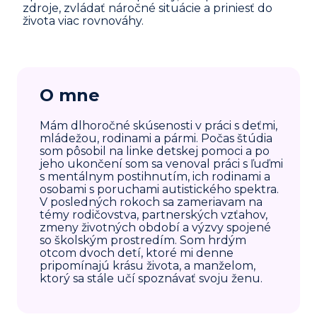
zdroje, zvládať náročné situácie a priniesť do
života viac rovnováhy.
O mne
Mám dlhoročné skúsenosti v práci s deťmi,
mládežou, rodinami a pármi. Počas štúdia
som pôsobil na linke detskej pomoci a po
jeho ukončení som sa venoval práci s ľuďmi
s mentálnym postihnutím, ich rodinami a
osobami s poruchami autistického spektra.
V posledných rokoch sa zameriavam na
témy rodičovstva, partnerských vzťahov,
zmeny životných období a výzvy spojené
so školským prostredím. Som hrdým
otcom dvoch detí, ktoré mi denne
pripomínajú krásu života, a manželom,
ktorý sa stále učí spoznávať svoju ženu.