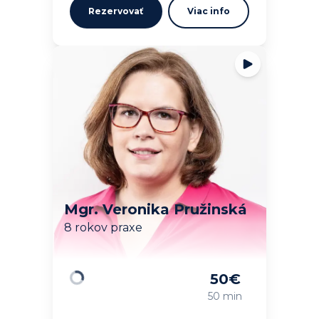
Rezervovať
Viac info
Mgr. Veronika Pružinská
8 rokov praxe
50
€
Načítavam…
50 min