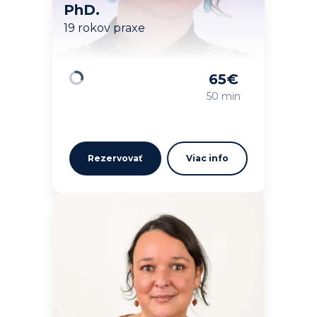
PhD.
19 rokov praxe
65
€
Načítavam…
50 min
Rezervovať
Viac info