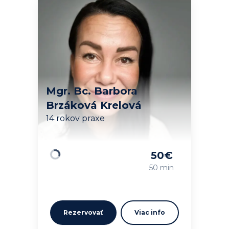
Mgr. Bc. Barbora
Brzáková Krelová
14 rokov praxe
50
€
Načítavam…
50 min
Rezervovať
Viac info