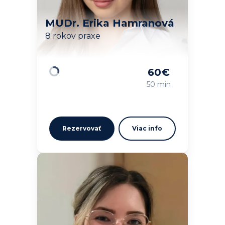
MUDr. Erika Hamranová
8 rokov praxe
60
€
Načítavam…
50 min
Rezervovať
Viac info