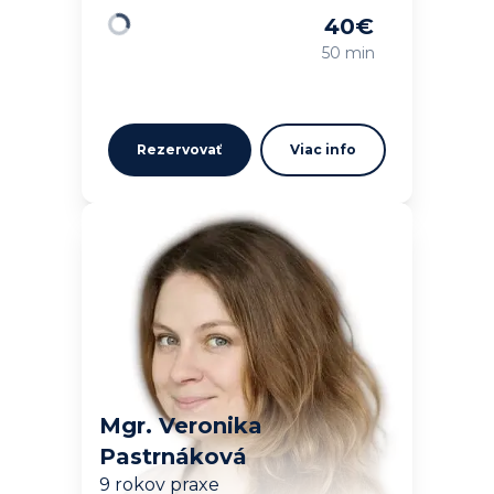
40
€
Načítavam…
50 min
Rezervovať
Viac info
Mgr. Veronika
Pastrnáková
9 rokov praxe