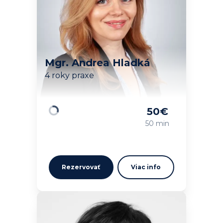
Mgr. Andrea Hladká
4 roky praxe
50
€
Načítavam…
50 min
Rezervovať
Viac info