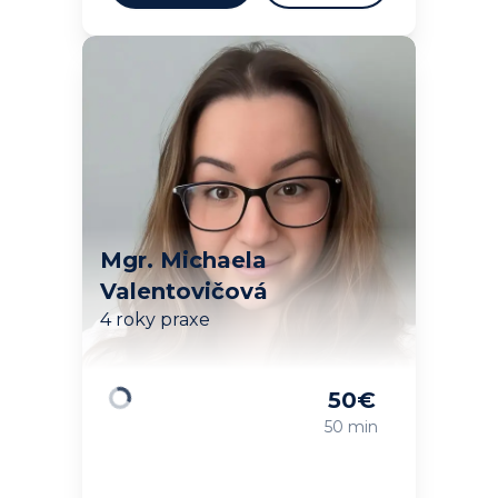
Mgr. Michaela
Valentovičová
4 roky praxe
50
€
Načítavam…
50 min