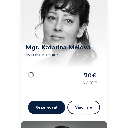
Mgr. Katarína Melová
15 rokov praxe
70
€
Načítavam…
50 min
Rezervovať
Viac info