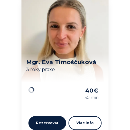
Mgr. Eva Timoščuková
3 roky praxe
40
€
Načítavam…
50 min
Rezervovať
Viac info