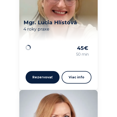
Mgr. Lucia Hlístová
4 roky praxe
45
€
Načítavam…
50 min
Rezervovať
Viac info