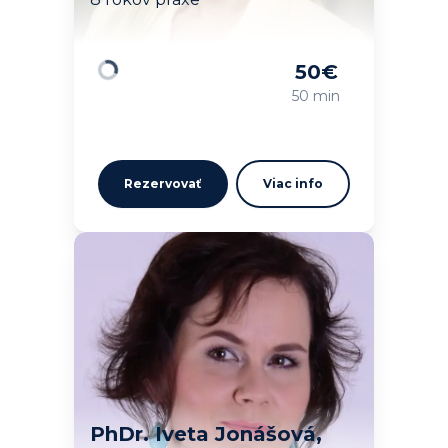
50
€
Načítavam…
50 min
Rezervovať
Viac info
PhDr. Iveta Jonášová,