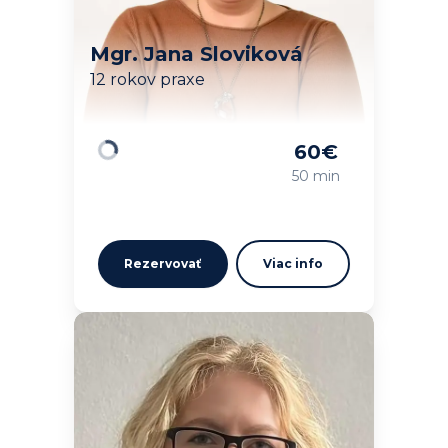
Mgr. Jana Sloviková
12 rokov praxe
60
€
Načítavam…
50 min
Rezervovať
Viac info