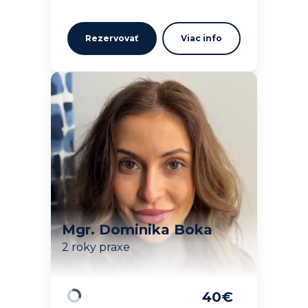
Rezervovať
Viac info
Mgr. Dominika Boka
2 roky praxe
40
€
Načítavam…