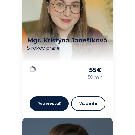
Mgr. Kristýna Janešíková
5 rokov praxe
55
€
Načítavam…
50 min
Rezervovať
Viac info