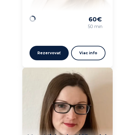
60
€
Načítavam…
50 min
Rezervovať
Viac info