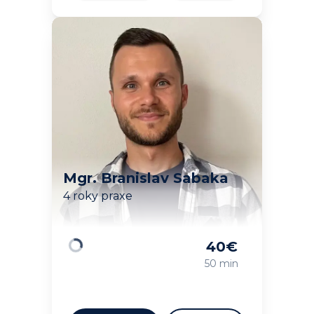
Mgr. Branislav Sabaka
4 roky praxe
40
€
Načítavam…
50 min