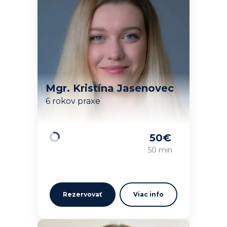
Mgr. Kristína Jasenovec
6 rokov praxe
50
€
Načítavam…
50 min
Rezervovať
Viac info