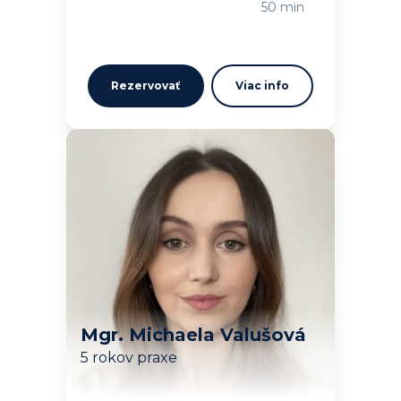
50 min
Rezervovať
Viac info
Mgr. Michaela Valušová
5 rokov praxe