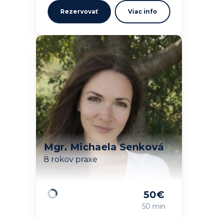
Rezervovať
Viac info
Mgr. Michaela Senková
8 rokov praxe
50
€
Načítavam…
50 min