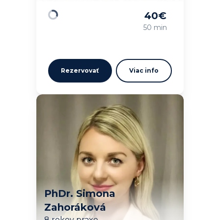
40
€
Načítavam…
50 min
Rezervovať
Viac info
PhDr. Simona
Zahoráková
8 rokov praxe