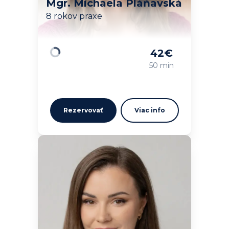
Mgr. Michaela Pláňavská
8 rokov praxe
42
€
Načítavam…
50 min
Rezervovať
Viac info