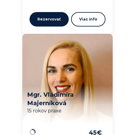
Rezervovať
Viac info
Mgr. Vladimíra
Majerníková
15 rokov praxe
45
€