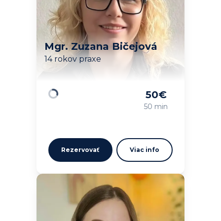
Mgr. Zuzana Bičejová
14 rokov praxe
50
€
Načítavam…
50 min
Rezervovať
Viac info