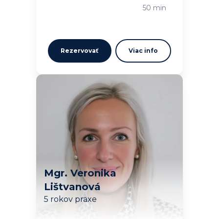
Načítavam…
50 min
Rezervovať
Viac info
Mgr. Veronika
Lištvanová
5 rokov praxe