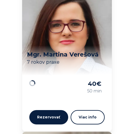
Mgr. Martina Verešová
7 rokov praxe
40
€
Načítavam…
50 min
Rezervovať
Viac info