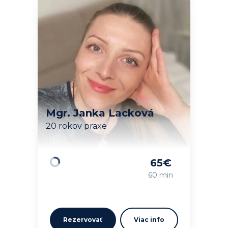
Mgr. Janka Lacková
20 rokov praxe
65
€
Načítavam…
60 min
Rezervovať
Viac info